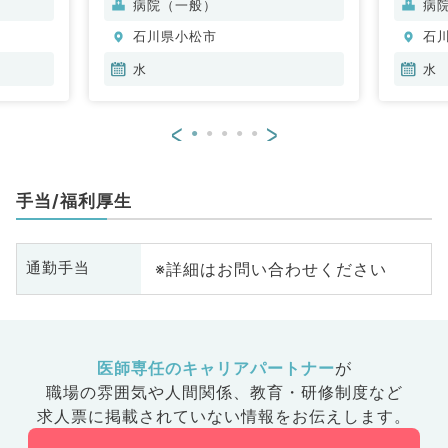
病院（一般）
病
器
石川県小松市
石
水
水
<
>
手当/福利厚生
※詳細はお問い合わせください
通勤手当
医師専任のキャリアパートナー
が
職場の雰囲気や人間関係、
教育・研修制度など
求人票に掲載されていない情報をお伝えします。