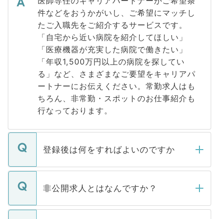
医師専任のキャリアパートナーがご希望条
件などをおうかがいし、ご希望にマッチし
たご入職先をご紹介するサービスです。
「自宅から近い病院を紹介してほしい」
「医療機器が充実した病院で働きたい」
「年収1,500万円以上の病院を探してい
る」など、さまざまなご要望をキャリアパ
ートナーにお伝えください。常勤求人はも
ちろん、非常勤・スポットのお仕事紹介も
行なっております。
登録後は何をすればよいのですか
ご登録いただきましたら、弊社担当者がご
登録内容を確認し、その後メールもしくは
非公開求人とはなんですか？
お電話にて次のステップのご案内をいたし
ます。通常、5営業日以内にはご連絡をせて
マイナビDOCTORで取り扱っている求人の