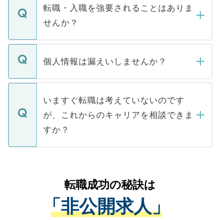
いただきますので、しばらくお待ちくださ
うち約3割は、Webサイトからご覧いただ
転職・入職を強要されることはありま
い。
けない「非公開求人」です。非公開求人は
せんか？
下記の理由によって、一般には公開してい
ません。
転職・入職を強要することは一切ありませ
ん。また、仮に応募先から内定をいただい
個人情報は漏えいしませんか？
■応募殺到を避けるため 人気のある医療機
たとしても、ご本人が納得しない限り、内
関を公にしてしまうと、応募が殺到する場
定を承諾する必要はありません。内定先へ
個人情報が漏えいすることはありませんの
合があります。 選考を効率よく行うため
の辞退の連絡はキャリアパートナーが行い
で、ご安心ください。当サイトからの登録
いますぐ転職は考えていないのです
に、医療機関が求める条件に合った人材の
ますので、ご安心ください。
などで収集したご登録者様の個人情報は、
が、これからのキャリアを相談できま
みを人材紹介会社に依頼するケースが増え
ご本人のキャリアアップおよび転職活動の
ています。
すか？
支援を目的に使用いたします。お預かりし
ているすべての個人データはご本人の許可
お気軽にご相談ください。先生専任のキャ
なく、医療機関側に開示したり、第三者に
リアパートナーが将来のご希望などをおう
提供することは一切ありません。また弊社
かがいして、現在の医療機関の状況や紹介
転職成功の秘訣は
は、個人情報の取り扱いについての厳密な
経験をまじえながら、適切なアドバイスを
管理基準を満たした事業者のみに付与され
「非公開求人」
させていただきます。すぐにご転職をされ
る、プライバシーマークを取得済みです。
ない方には、長期的なサポートが可能です