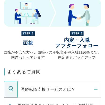
STEP.5
STEP.6
内定・入職
面接
アフターフォロー
面接が不安な方へ、
面接への
年収交渉や
入社日調整まで、
同席も
行っています
内定後もバックアップ
よくあるご質問
医療転職支援サービスとは？