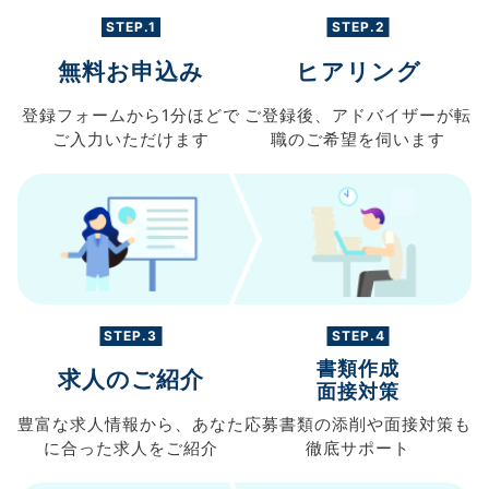
STEP.1
STEP.2
無料お申込み
ヒアリング
登録フォームから
1分ほどで
ご登録後、
アドバイザーが転
ご入力
いただけます
職の
ご希望を伺います
STEP.3
STEP.4
書類作成
求人のご紹介
面接対策
豊富な求人情報から、
あなた
応募書類の
添削や面接対策も
に合った求人を
ご紹介
徹底サポート