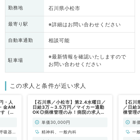
石川県小松市
勤務地
※詳細はお問い合わせください
最寄り駅
相談可能
自動車通勤
※最新情報を確認いたしますので
駐車場
お問い合わせください
この求人と条件が近い求人
円・人
【石川県／小松市】第2.4水曜日／
【石川
・金AM
日給3万～3.5万円／マイカー通勤
／日給
です（健
OK◎病棟管理のみ！病院の求人で
棟管理
す（精神科・一般内科／非常勤）
系・外
単価30,000円
単価
呼吸器内
精神科、一般内科
一
・代謝内
科