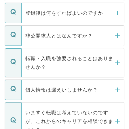
登録後は何をすればよいのですか
ご登録いただきましたら、弊社担当者がご
登録内容を確認し、その後メールもしくは
非公開求人とはなんですか？
お電話にて次のステップのご案内をいたし
ます。通常、5営業日以内にはご連絡をせて
マイナビDOCTORで取り扱っている求人の
いただきますので、しばらくお待ちくださ
うち約3割は、Webサイトからご覧いただ
転職・入職を強要されることはありま
い。
けない「非公開求人」です。非公開求人は
せんか？
下記の理由によって、一般には公開してい
ません。
転職・入職を強要することは一切ありませ
ん。また、仮に応募先から内定をいただい
個人情報は漏えいしませんか？
■応募殺到を避けるため 人気のある医療機
たとしても、ご本人が納得しない限り、内
関を公にしてしまうと、応募が殺到する場
定を承諾する必要はありません。内定先へ
個人情報が漏えいすることはありませんの
合があります。 選考を効率よく行うため
の辞退の連絡はキャリアパートナーが行い
で、ご安心ください。当サイトからの登録
いますぐ転職は考えていないのです
に、医療機関が求める条件に合った人材の
ますので、ご安心ください。
などで収集したご登録者様の個人情報は、
が、これからのキャリアを相談できま
みを人材紹介会社に依頼するケースが増え
ご本人のキャリアアップおよび転職活動の