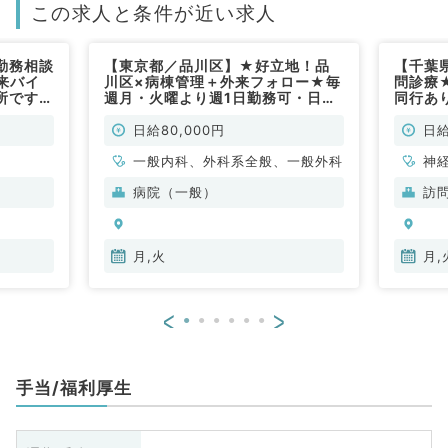
この求人と条件が近い求人
勤務相談
【東京都／品川区】★好立地！品
【千葉
来バイ
川区×病棟管理＋外来フォロー★毎
問診療
所です
週月・火曜より週1日勤務可・日給
同行あ
8万で終日勤務！療養が見れれば科
問！◎
目不問（内科系・外科系／非常勤）
／非常
日給80,000円
日給
一般内科、外科系全般、一般外科
神
科
病院（一般）
訪
分
内
月,火
月,
<
>
手当/福利厚生