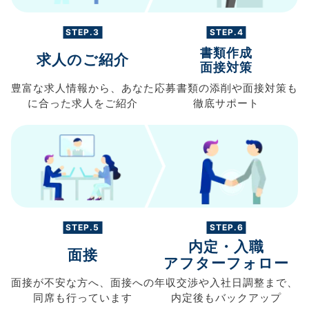
STEP.3
STEP.4
書類作成
求人のご紹介
面接対策
豊富な求人情報から、
あなた
応募書類の
添削や面接対策も
に合った求人を
ご紹介
徹底サポート
STEP.5
STEP.6
内定・入職
面接
アフターフォロー
面接が不安な方へ、
面接への
年収交渉や
入社日調整まで、
同席も
行っています
内定後もバックアップ