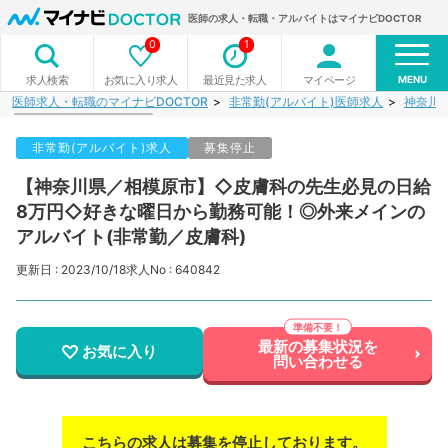
医師の求人・転職・アルバイトはマイナビDOCTOR
0
1
MENU
お気に入り求人
最近見た求人
マイページ
求人検索
医師求人・転職のマイナビDOCTOR
非常勤(アルバイト)医師求人
神奈川
非常勤(アルバイト)求人
募集停止
【神奈川県／相模原市】◇皮膚科の先生必見の日給
8万円◇好きな曜日から勤務可能！◎外来メインの
アルバイト(非常勤／皮膚科)
更新日 : 2023/10/18
求人No : 640842
最新の募集状況を
お気に入り
問い合わせる
こちらの求人は募集を停止しております。