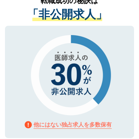
転職成功の秘訣は
は、個人情報の取り扱いについての厳密な
経験をまじえながら、適切なアドバイスを
管理基準を満たした事業者のみに付与され
「非公開求人」
させていただきます。すぐにご転職をされ
る、プライバシーマークを取得済みです。
ない方には、長期的なサポートが可能です
ご登録いただいた個人情報は、SSL（デー
ので、まずはご登録ください。
タ暗号化）によって保護されていますの
で、機密保持に関してもご安心ください。
他にはない独占求人を多数保有