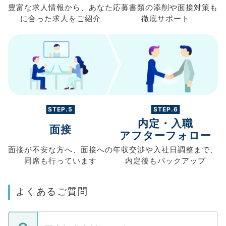
豊富な求人情報から、
あなた
応募書類の
添削や面接対策も
に合った求人を
ご紹介
徹底サポート
STEP.5
STEP.6
内定・入職
面接
アフターフォロー
面接が不安な方へ、
面接への
年収交渉や
入社日調整まで、
同席も
行っています
内定後もバックアップ
よくあるご質問