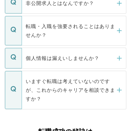
登録内容を確認し、その後メールもしくは
非公開求人とはなんですか？
お電話にて次のステップのご案内をいたし
ます。通常、5営業日以内にはご連絡をせて
マイナビDOCTORで取り扱っている求人の
いただきますので、しばらくお待ちくださ
うち約3割は、Webサイトからご覧いただ
転職・入職を強要されることはありま
い。
けない「非公開求人」です。非公開求人は
せんか？
下記の理由によって、一般には公開してい
ません。
転職・入職を強要することは一切ありませ
ん。また、仮に応募先から内定をいただい
個人情報は漏えいしませんか？
■応募殺到を避けるため 人気のある医療機
たとしても、ご本人が納得しない限り、内
関を公にしてしまうと、応募が殺到する場
定を承諾する必要はありません。内定先へ
個人情報が漏えいすることはありませんの
合があります。 選考を効率よく行うため
の辞退の連絡はキャリアパートナーが行い
で、ご安心ください。当サイトからの登録
いますぐ転職は考えていないのです
に、医療機関が求める条件に合った人材の
ますので、ご安心ください。
などで収集したご登録者様の個人情報は、
が、これからのキャリアを相談できま
みを人材紹介会社に依頼するケースが増え
ご本人のキャリアアップおよび転職活動の
ています。
すか？
支援を目的に使用いたします。お預かりし
ているすべての個人データはご本人の許可
お気軽にご相談ください。先生専任のキャ
なく、医療機関側に開示したり、第三者に
リアパートナーが将来のご希望などをおう
提供することは一切ありません。また弊社
かがいして、現在の医療機関の状況や紹介