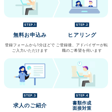
STEP.1
STEP.2
無料お申込み
ヒアリング
登録フォームから
1分ほどで
ご登録後、
アドバイザーが転
ご入力
いただけます
職の
ご希望を伺います
STEP.3
STEP.4
書類作成
求人のご紹介
面接対策