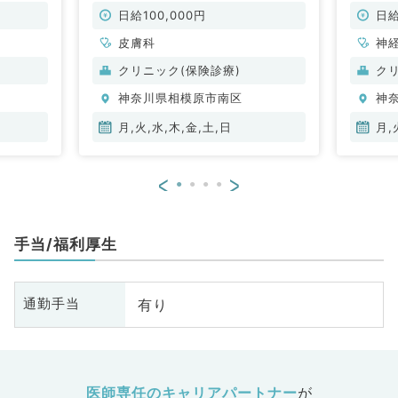
勤）
外来のお仕事です＜非常勤／皮膚科
時～1
＞
駅より
日給100,000円
日給
外科系,
皮膚科
非常勤
神
成
クリニック(保険診療)
ク
科
神奈川県相模原市南区
神
器
吸
月,火,水,木,金,土,日
月,
代
外
<
>
科
病
手当/福利厚生
有り
通勤手当
医師専任のキャリアパートナー
が