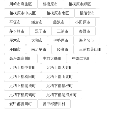
川崎市麻生区
相模原市
相模原市緑区
相模原市中央区
相模原市南区
横須賀市
平塚市
鎌倉市
藤沢市
小田原市
茅ヶ崎市
逗子市
三浦市
秦野市
厚木市
大和市
伊勢原市
海老名市
座間市
南足柄市
綾瀬市
三浦郡葉山町
高座郡寒川町
中郡大磯町
中郡二宮町
足柄上郡中井町
足柄上郡大井町
足柄上郡松田町
足柄上郡山北町
足柄上郡開成町
足柄下郡箱根町
足柄下郡真鶴町
足柄下郡湯河原町
愛甲郡愛川町
愛甲郡清川村