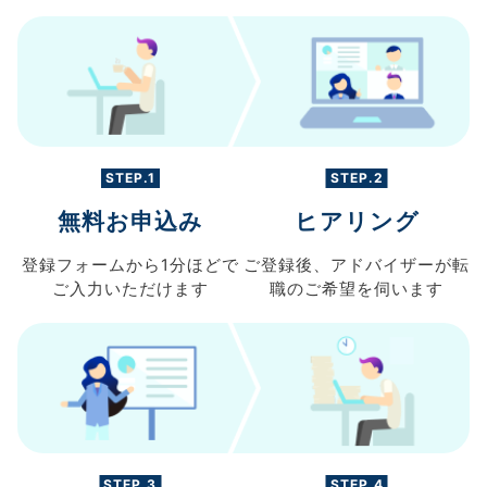
STEP.1
STEP.2
無料お申込み
ヒアリング
登録フォームから
1分ほどで
ご登録後、
アドバイザーが転
ご入力
いただけます
職の
ご希望を伺います
STEP.3
STEP.4