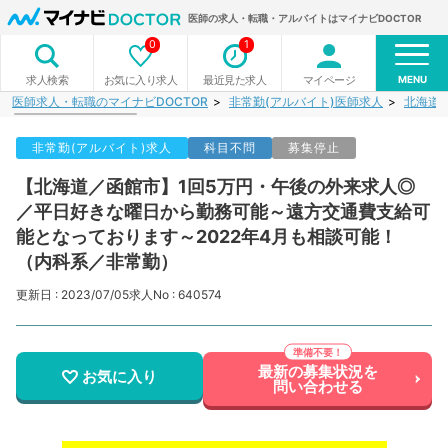
医師の求人・転職・アルバイトはマイナビDOCTOR
0
1
MENU
お気に入り求人
最近見た求人
マイページ
求人検索
医師求人・転職のマイナビDOCTOR
非常勤(アルバイト)医師求人
北海道
非常勤(アルバイト)求人
科目不問
募集停止
【北海道／函館市】1回5万円・午後の外来求人◎
／平日好きな曜日から勤務可能～遠方交通費支給可
能となっております～2022年4月も相談可能！
（内科系／非常勤）
更新日 : 2023/07/05
求人No : 640574
最新の募集状況を
お気に入り
問い合わせる