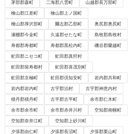
茅部郡森町
二海郡八雲町
山越郡長万部町
檜山郡江差町
檜山郡上ノ国町
檜山郡厚沢部町
爾志郡乙部町
奥尻郡奥尻町
瀬棚郡今金町
久遠郡せたな町
島牧郡島牧村
寿都郡寿都町
寿都郡黒松内町
磯谷郡蘭越町
虻田郡ニセコ町
虻田郡真狩村
虻田郡留寿都村
虻田郡喜茂別町
虻田郡京極町
虻田郡倶知安町
岩内郡共和町
岩内郡岩内町
古宇郡泊村
古宇郡神恵内村
積丹郡積丹町
古平郡古平町
余市郡仁木町
余市郡余市町
余市郡赤井川村
空知郡南幌町
空知郡奈井江町
空知郡上砂川町
夕張郡由仁町
夕張郡長沼町
夕張郡栗山町