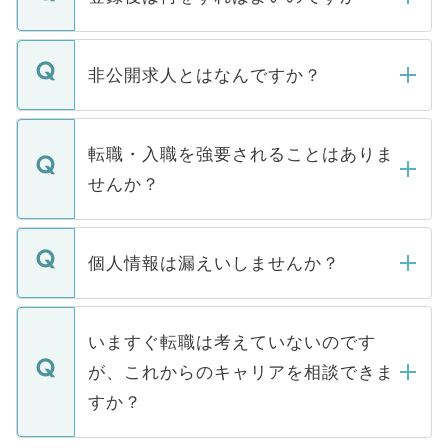
ご登録いただきましたら、弊社担当者がご
登録内容を確認し、その後メールもしくは
非公開求人とはなんですか？
お電話にて次のステップのご案内をいたし
ます。通常、5営業日以内にはご連絡をせて
マイナビDOCTORで取り扱っている求人の
いただきますので、しばらくお待ちくださ
うち約3割は、Webサイトからご覧いただ
転職・入職を強要されることはありま
い。
けない「非公開求人」です。非公開求人は
せんか？
下記の理由によって、一般には公開してい
ません。
転職・入職を強要することは一切ありませ
ん。また、仮に応募先から内定をいただい
個人情報は漏えいしませんか？
■応募殺到を避けるため 人気のある医療機
たとしても、ご本人が納得しない限り、内
関を公にしてしまうと、応募が殺到する場
定を承諾する必要はありません。内定先へ
個人情報が漏えいすることはありませんの
合があります。 選考を効率よく行うため
の辞退の連絡はキャリアパートナーが行い
で、ご安心ください。当サイトからの登録
いますぐ転職は考えていないのです
に、医療機関が求める条件に合った人材の
ますので、ご安心ください。
などで収集したご登録者様の個人情報は、
が、これからのキャリアを相談できま
みを人材紹介会社に依頼するケースが増え
ご本人のキャリアアップおよび転職活動の
ています。
すか？
支援を目的に使用いたします。お預かりし
ているすべての個人データはご本人の許可