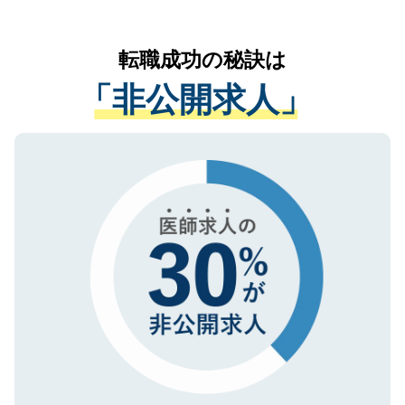
お気軽にご相談ください。先生専任のキャ
なく、医療機関側に開示したり、第三者に
リアパートナーが将来のご希望などをおう
提供することは一切ありません。また弊社
かがいして、現在の医療機関の状況や紹介
転職成功の秘訣は
は、個人情報の取り扱いについての厳密な
経験をまじえながら、適切なアドバイスを
管理基準を満たした事業者のみに付与され
「非公開求人」
させていただきます。すぐにご転職をされ
る、プライバシーマークを取得済みです。
ない方には、長期的なサポートが可能です
ご登録いただいた個人情報は、SSL（デー
ので、まずはご登録ください。
タ暗号化）によって保護されていますの
で、機密保持に関してもご安心ください。