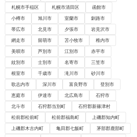
札幌市手稲区
札幌市清田区
函館市
小樽市
旭川市
室蘭市
釧路市
帯広市
北見市
夕張市
岩見沢市
網走市
留萌市
苫小牧市
稚内市
美唄市
芦別市
江別市
赤平市
紋別市
士別市
名寄市
三笠市
根室市
千歳市
滝川市
砂川市
歌志内市
深川市
富良野市
登別市
恵庭市
伊達市
北広島市
石狩市
北斗市
石狩郡当別町
石狩郡新篠津村
松前郡松前町
松前郡福島町
上磯郡知内町
上磯郡木古内町
亀田郡七飯町
茅部郡鹿部町