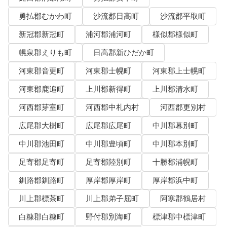
勇払郡むかわ町
沙流郡日高町
沙流郡平取町
新冠郡新冠町
浦河郡浦河町
様似郡様似町
幌泉郡えりも町
日高郡新ひだか町
河東郡音更町
河東郡士幌町
河東郡上士幌町
河東郡鹿追町
上川郡新得町
上川郡清水町
河西郡芽室町
河西郡中札内村
河西郡更別村
広尾郡大樹町
広尾郡広尾町
中川郡幕別町
中川郡池田町
中川郡豊頃町
中川郡本別町
足寄郡足寄町
足寄郡陸別町
十勝郡浦幌町
釧路郡釧路町
厚岸郡厚岸町
厚岸郡浜中町
川上郡標茶町
川上郡弟子屈町
阿寒郡鶴居村
白糠郡白糠町
野付郡別海町
標津郡中標津町