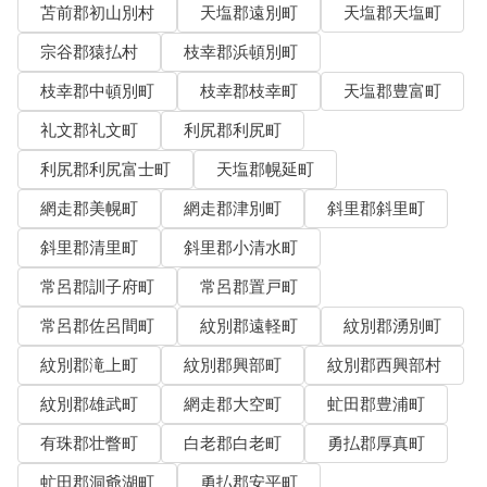
苫前郡初山別村
天塩郡遠別町
天塩郡天塩町
宗谷郡猿払村
枝幸郡浜頓別町
枝幸郡中頓別町
枝幸郡枝幸町
天塩郡豊富町
礼文郡礼文町
利尻郡利尻町
利尻郡利尻富士町
天塩郡幌延町
網走郡美幌町
網走郡津別町
斜里郡斜里町
斜里郡清里町
斜里郡小清水町
常呂郡訓子府町
常呂郡置戸町
常呂郡佐呂間町
紋別郡遠軽町
紋別郡湧別町
紋別郡滝上町
紋別郡興部町
紋別郡西興部村
紋別郡雄武町
網走郡大空町
虻田郡豊浦町
有珠郡壮瞥町
白老郡白老町
勇払郡厚真町
虻田郡洞爺湖町
勇払郡安平町