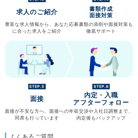
書類作成
求人のご紹介
面接対策
豊富な求人情報から、
あなた
応募書類の
添削や面接対策も
に合った求人を
ご紹介
徹底サポート
STEP.5
STEP.6
内定・入職
面接
アフターフォロー
面接が不安な方へ、
面接への
年収交渉や
入社日調整まで、
同席も
行っています
内定後もバックアップ
よくあるご質問