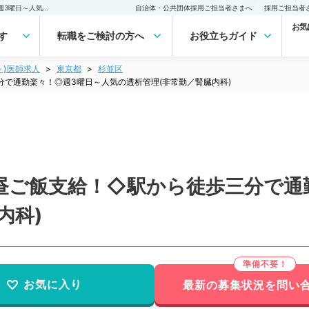
【東京都／杉並区】◇お昼ご飯支給！◇駅から徒歩三分で通勤楽々！◎週3曜日～人気の透析管理(非常勤／腎臓内科)非常勤(アルバイト)の求人｜医師の求人・転職・アルバイトは【マイナビDOCTOR】
自治体・公共団体採用ご担当者さまへ
採用ご担当者
お気
す
転職をご検討の方へ
お役立ちガイド
ト)医師求人
東京都
杉並区
で通勤楽々！◎週3曜日～人気の透析管理(非常勤／腎臓内科)
昼ご飯支給！◇駅から徒歩三分で通
内科)
お気に入り
最新の募集状況を問い