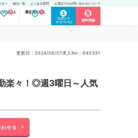
さまへ
拠点一覧
よくある質問
お電話でのお問い合わせについて
に入り求人
0
最近見た求人
1
スポット
無料登録
マイページ
更新日 : 2024/06/07
求人No : 640331
勤楽々！◎週3曜日～人気
合わせる