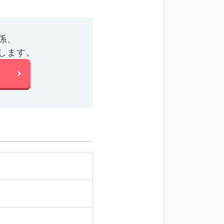
係、
します。