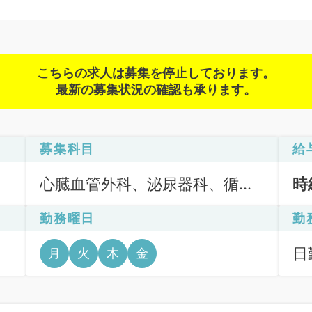
こちらの求人は募集を停止しております。
最新の募集状況の確認も承ります。
募集科目
給
心臓血管外科、泌尿器科、循環
時
器内科、内分泌・代謝内科、腎
勤務曜日
勤
臓内科、血液内科
日
月
火
木
金
6
日