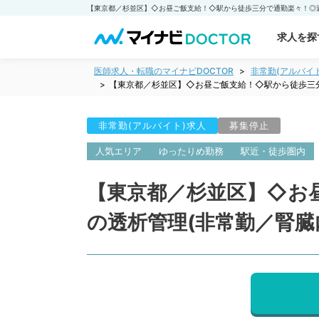
求人を探
医師求人・転職のマイナビDOCTOR
非常勤(アルバイ
【東京都／杉並区】◇お昼ご飯支給！◇駅から徒歩三分
非常勤(アルバイト)求人
募集停止
人気エリア
ゆったりめ勤務
駅近・徒歩圏内
【東京都／杉並区】◇お
の透析管理(非常勤／腎臓