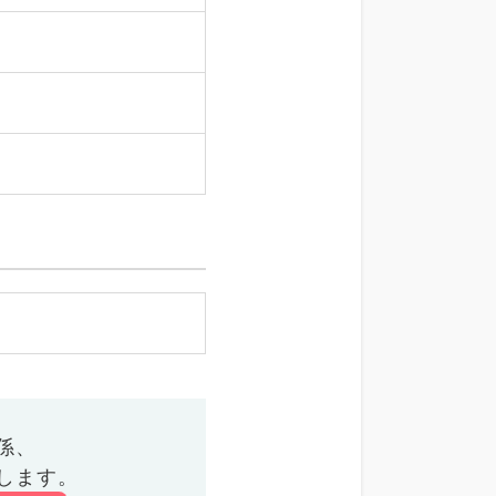
係、
します。