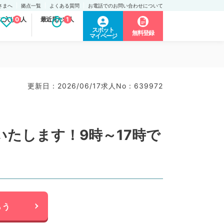
さまへ
拠点一覧
よくある質問
お電話でのお問い合わせについて
に入り求人
0
最近見た求人
1
スポット
無料登録
マイページ
更新日 : 2026/06/17
求人No : 639972
たします！9時～17時で
らう