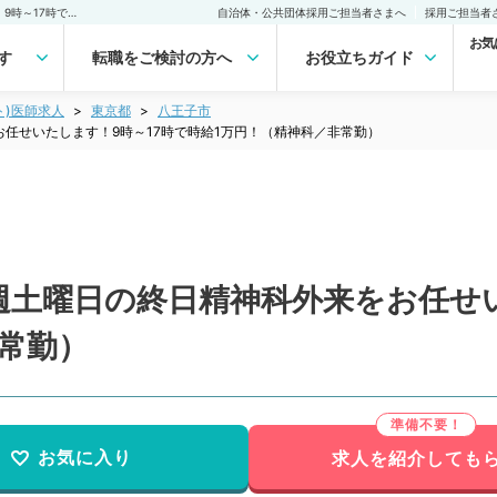
【東京都／八王子市】毎週土曜日の終日精神科外来をお任せいたします！9時～17時で時給1万円！（精神科／非常勤）非常勤(アルバイト)の求人｜医師の求人・転職・アルバイトは【マイナビDOCTOR】
自治体・公共団体採用ご担当者さまへ
採用ご担当者
お気
す
転職をご検討の方へ
お役立ちガイド
ト)医師求人
東京都
八王子市
任せいたします！9時～17時で時給1万円！（精神科／非常勤）
週土曜日の終日精神科外来をお任せい
常勤）
お気に入り
求人を紹介しても