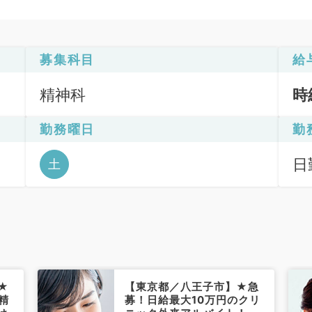
募集科目
給
精神科
時
勤務曜日
勤
日勤
土
6
★
【東京都／八王子市】★急
精
募！日給最大10万円のクリ