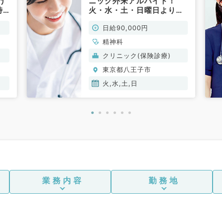
け
ニック外来アルバイト！
時
火・水・土・日曜日より週1
万
回／駅チカクリニック（精
日給90,000円
科
神科／非常勤）
精神科
クリニック(保険診療)
東京都八王子市
火,水,土,日
業務内容
勤務地