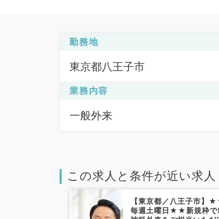
勤務地
東京都八王子市
業務内容
一般外来
この求人と条件が近い求人
八王子市】9時
【東京都／八王子市】★
の精神科外来★
毎週土曜日★★新規枠で