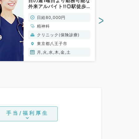
日の週1曜日より勤務可能な
外来アルバイト‼◎駅徒歩4
分のクリニック◇時給1万
>
日給80,000円
～◇（精神科／非常勤）
精神科
クリニック(保険診療)
東京都八王子市
月,火,水,木,金,土
手当/福利厚生