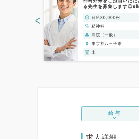
日のうち週1日
神科外来をご担当いただ
万円！（精神科
る先生を募集します◎9
～17時のご勤務で日給8
<
00円
日給80,000円
円のお仕事です！（精神
／非常勤）
精神科
般）
病院（一般）
王子市
東京都八王子市
木,金,土
土
給与
求人詳細