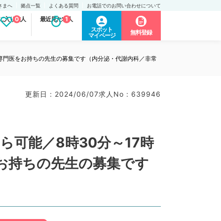
さまへ
拠点一覧
よくある質問
お電話でのお問い合わせについて
に入り求人
0
最近見た求人
1
スポット
無料登録
マイページ
／専門医をお持ちの先生の募集です（内分泌・代謝内科／非常
更新日 : 2024/06/07
求人No : 639946
可能／8時30分～17時
お持ちの先生の募集です