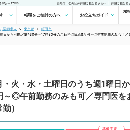
【東京都／町田市】毎週月・火・水・土曜日のうち週1曜日から可能／8時30分～17時30分のご勤務◎日給8万円～◎午前勤務のみも可／専門医をお持ちの先生の募集です（内分泌・代謝内科／非常勤）非常勤(アルバイト)の求人｜医師の求人・転職・アルバイトは【マイナビDOCTOR】
自治体・公共団体採用ご担当者さまへ
採用ご担当者
お気
す
転職をご検討の方へ
お役立ちガイド
ト)医師求人
東京都
町田市
曜日から可能／8時30分～17時30分のご勤務◎日給8万円～◎午前勤務のみも可
・火・水・土曜日のうち週1曜日から
万円～◎午前勤務のみも可／専門医を
常勤）