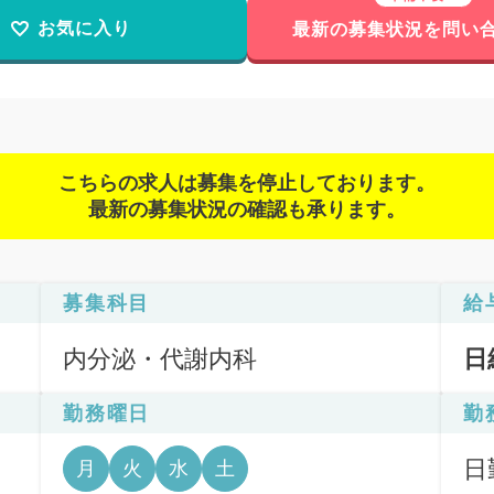
お気に入り
最新の募集状況を問い
こちらの求人は募集を停止しております。
最新の募集状況の確認も承ります。
募集科目
給
内分泌・代謝内科
日
勤務曜日
勤
日
月
火
水
土