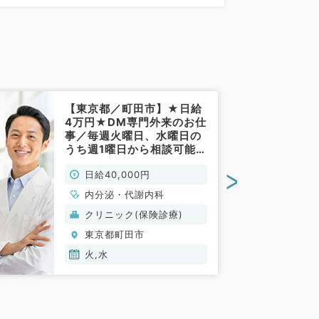
0分)
【東京都／町田市】★日給
4万円★DM専門外来のお仕
事／毎週火曜日、水曜日の
うち週1曜日から相談可能
◎15時00分～18時のお仕
>
日給40,000円
事です（糖尿病内科/非常
勤）
内分泌・代謝内科
クリニック(保険診療)
東京都町田市
火,水