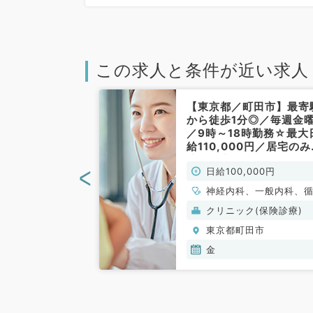
この求人と条件が近い求人
田市】日給10
【東京都／町田市】最寄
メインの訪問診
から徒歩1分◎／毎週金
毎週月・火・金
／9時～18時勤務☆最大
18時◎訪問診
給110,000円／居宅の
先生でも相談可
訪問診療のお仕事です（
<
000円
日給100,000円
リニックです
科系／非常勤）
非常勤）
、心療内科、一般
神経内科、一般内科、
環器内科、呼吸器
器内科、呼吸器内科、
クリニック(保険診療)
化器内科、内分
器内科、内分泌・代謝
田市
東京都町田市
内科、腎臓内科、
科、腎臓内科、老年内
血液内科、膠原病科
金