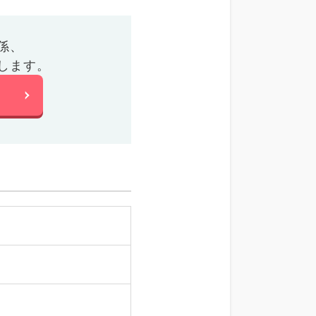
係、
します。