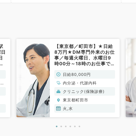
6
駅
【東京都／町田市】★日給
曜日
8万円★DM専門外来のお仕
日
事／毎週火曜日、水曜日9
みの
時00分～18時のお仕事で
内
す（糖尿病内科/非常勤）
日給80,000円
循環
内分泌・代謝内科
消化
クリニック(保険診療)
内
東京都町田市
科、
火,水