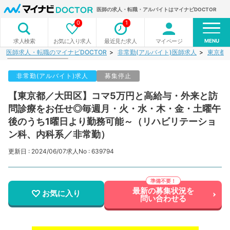
医師の求人・転職・アルバイトはマイナビDOCTOR
0
1
MENU
お気に入り求人
最近見た求人
マイページ
求人検索
医師求人・転職のマイナビDOCTOR
非常勤(アルバイト)医師求人
東京都
非常勤(アルバイト)求人
募集停止
【東京都／大田区】コマ5万円と高給与・外来と訪
問診療をお任せ◎毎週月・火・水・木・金・土曜午
後のうち1曜日より勤務可能～（リハビリテーショ
ン科、内科系／非常勤）
更新日 : 2024/06/07
求人No : 639794
最新の募集状況を
お気に入り
問い合わせる