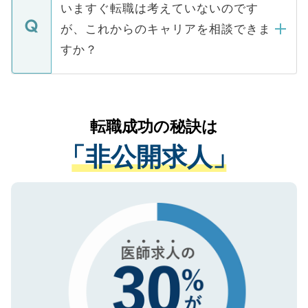
の辞退の連絡はキャリアパートナーが行い
で、ご安心ください。当サイトからの登録
いますぐ転職は考えていないのです
に、医療機関が求める条件に合った人材の
ますので、ご安心ください。
などで収集したご登録者様の個人情報は、
が、これからのキャリアを相談できま
みを人材紹介会社に依頼するケースが増え
ご本人のキャリアアップおよび転職活動の
ています。
すか？
支援を目的に使用いたします。お預かりし
ているすべての個人データはご本人の許可
お気軽にご相談ください。先生専任のキャ
なく、医療機関側に開示したり、第三者に
リアパートナーが将来のご希望などをおう
提供することは一切ありません。また弊社
かがいして、現在の医療機関の状況や紹介
転職成功の秘訣は
は、個人情報の取り扱いについての厳密な
経験をまじえながら、適切なアドバイスを
管理基準を満たした事業者のみに付与され
「非公開求人」
させていただきます。すぐにご転職をされ
る、プライバシーマークを取得済みです。
ない方には、長期的なサポートが可能です
ご登録いただいた個人情報は、SSL（デー
ので、まずはご登録ください。
タ暗号化）によって保護されていますの
で、機密保持に関してもご安心ください。