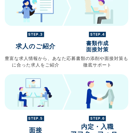
STEP.3
STEP.4
書類作成
求人のご紹介
面接対策
豊富な求人情報から、
あなた
応募書類の
添削や面接対策も
に合った求人を
ご紹介
徹底サポート
STEP.5
STEP.6
内定・入職
面接