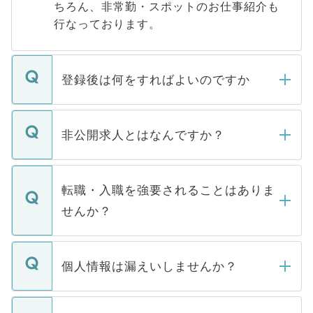
ちろん、非常勤・スポットのお仕事紹介も
行なっております。
登録後は何をすればよいのですか
ご登録いただきましたら、弊社担当者がご
登録内容を確認し、その後メールもしくは
非公開求人とはなんですか？
お電話にて次のステップのご案内をいたし
ます。通常、5営業日以内にはご連絡をせて
マイナビDOCTORで取り扱っている求人の
いただきますので、しばらくお待ちくださ
うち約3割は、Webサイトからご覧いただ
転職・入職を強要されることはありま
い。
けない「非公開求人」です。非公開求人は
せんか？
下記の理由によって、一般には公開してい
ません。
転職・入職を強要することは一切ありませ
ん。また、仮に応募先から内定をいただい
個人情報は漏えいしませんか？
■応募殺到を避けるため 人気のある医療機
たとしても、ご本人が納得しない限り、内
関を公にしてしまうと、応募が殺到する場
定を承諾する必要はありません。内定先へ
個人情報が漏えいすることはありませんの
合があります。 選考を効率よく行うため