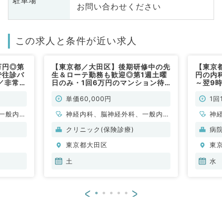
駐車場
お問い合わせください
この求人と条件が近い求人
万円◎第
【東京都／大田区】後期研修中の先
【東京
で往診バ
生＆ローテ勤務も歓迎◎第1週土曜
円の内
／非常
日のみ・1回6万円のマンション待
～翌9
機当直バイト（内科系・外科系／非
◎救急
常勤）
す！（
単価60,000円
1回
一般内
神経内科、脳神経外科、一般内
神
般、一般
科、老年内科、外科系全般、一般
科
クリニック(保険診療)
病
外科、科目不問
分
東京都大田区
東
土
水
<
>