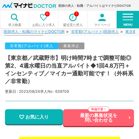
医師の求人・転職・アルバイトはマイナビDOCTOR
0
1
MENU
お気に入り求人
最近見た求人
マイページ
求人検索
医師求人・転職のマイナビDOCTOR
非常勤(アルバイト)医師求人
東京都
非常勤(アルバイト)求人
募集停止
【東京都／武蔵野市】明け時間7時まで調整可能◎
第2、4週水曜日の当直アルバイト◆1回4.8万円＋
インセンティブ／マイカー通勤可能です！（外科系
／非常勤）
更新日 : 2023/08/24
求人No : 639709
最新の募集状況を
お気に入り
問い合わせる