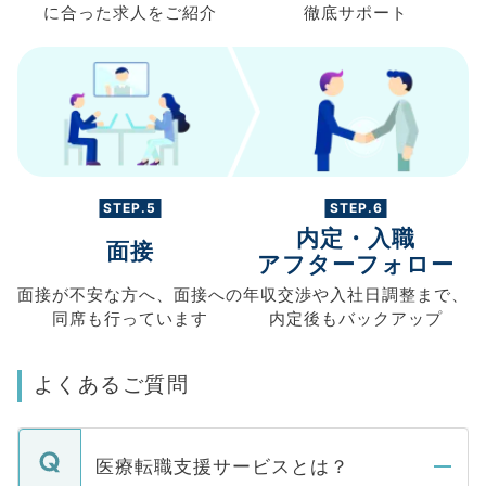
に合った求人を
ご紹介
徹底サポート
STEP.5
STEP.6
内定・入職
面接
アフターフォロー
面接が不安な方へ、
面接への
年収交渉や
入社日調整まで、
同席も
行っています
内定後もバックアップ
よくあるご質問
医療転職支援サービスとは？