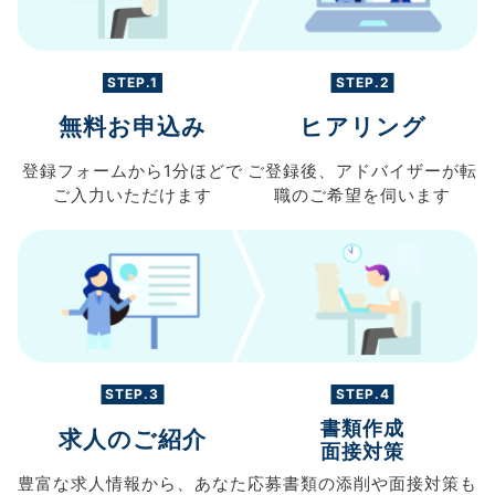
STEP.1
STEP.2
無料お申込み
ヒアリング
登録フォームから
1分ほどで
ご登録後、
アドバイザーが転
ご入力
いただけます
職の
ご希望を伺います
STEP.3
STEP.4
書類作成
求人のご紹介
面接対策
豊富な求人情報から、
あなた
応募書類の
添削や面接対策も