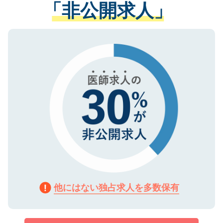
管理基準を満たした事業者のみに付与され
「非公開求人」
させていただきます。すぐにご転職をされ
る、プライバシーマークを取得済みです。
ない方には、長期的なサポートが可能です
ご登録いただいた個人情報は、SSL（デー
ので、まずはご登録ください。
タ暗号化）によって保護されていますの
で、機密保持に関してもご安心ください。
他にはない独占求人を多数保有