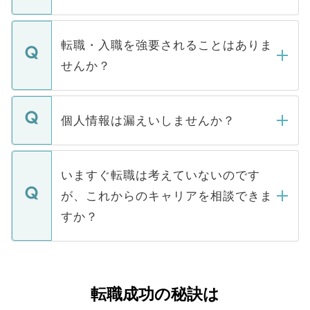
お電話にて次のステップのご案内をいたし
ます。通常、5営業日以内にはご連絡をせて
マイナビDOCTORで取り扱っている求人の
いただきますので、しばらくお待ちくださ
うち約3割は、Webサイトからご覧いただ
転職・入職を強要されることはありま
い。
けない「非公開求人」です。非公開求人は
せんか？
下記の理由によって、一般には公開してい
ません。
転職・入職を強要することは一切ありませ
ん。また、仮に応募先から内定をいただい
個人情報は漏えいしませんか？
■応募殺到を避けるため 人気のある医療機
たとしても、ご本人が納得しない限り、内
関を公にしてしまうと、応募が殺到する場
定を承諾する必要はありません。内定先へ
個人情報が漏えいすることはありませんの
合があります。 選考を効率よく行うため
の辞退の連絡はキャリアパートナーが行い
で、ご安心ください。当サイトからの登録
いますぐ転職は考えていないのです
に、医療機関が求める条件に合った人材の
ますので、ご安心ください。
などで収集したご登録者様の個人情報は、
が、これからのキャリアを相談できま
みを人材紹介会社に依頼するケースが増え
ご本人のキャリアアップおよび転職活動の
ています。
すか？
支援を目的に使用いたします。お預かりし
ているすべての個人データはご本人の許可
お気軽にご相談ください。先生専任のキャ
なく、医療機関側に開示したり、第三者に
リアパートナーが将来のご希望などをおう
提供することは一切ありません。また弊社
かがいして、現在の医療機関の状況や紹介
転職成功の秘訣は
は、個人情報の取り扱いについての厳密な
経験をまじえながら、適切なアドバイスを