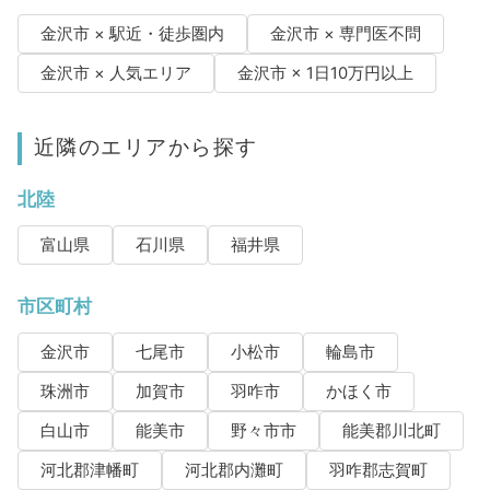
金沢市 × 駅近・徒歩圏内
金沢市 × 専門医不問
金沢市 × 人気エリア
金沢市 × 1日10万円以上
近隣のエリアから探す
北陸
富山県
石川県
福井県
市区町村
金沢市
七尾市
小松市
輪島市
珠洲市
加賀市
羽咋市
かほく市
白山市
能美市
野々市市
能美郡川北町
河北郡津幡町
河北郡内灘町
羽咋郡志賀町