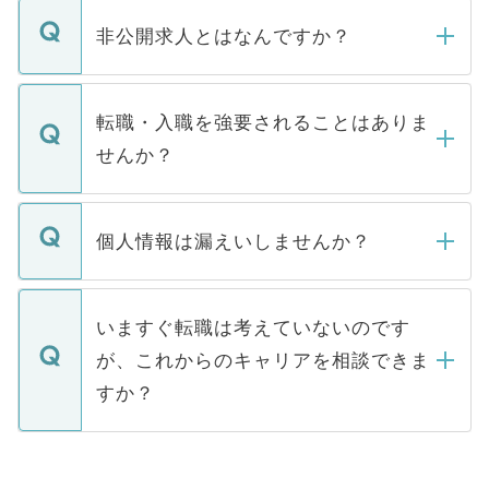
ご登録いただきましたら、弊社担当者がご
登録内容を確認し、その後メールもしくは
非公開求人とはなんですか？
お電話にて次のステップのご案内をいたし
ます。通常、5営業日以内にはご連絡をせて
マイナビDOCTORで取り扱っている求人の
いただきますので、しばらくお待ちくださ
うち約3割は、Webサイトからご覧いただ
転職・入職を強要されることはありま
い。
けない「非公開求人」です。非公開求人は
せんか？
下記の理由によって、一般には公開してい
ません。
転職・入職を強要することは一切ありませ
ん。また、仮に応募先から内定をいただい
個人情報は漏えいしませんか？
■応募殺到を避けるため 人気のある医療機
たとしても、ご本人が納得しない限り、内
関を公にしてしまうと、応募が殺到する場
定を承諾する必要はありません。内定先へ
個人情報が漏えいすることはありませんの
合があります。 選考を効率よく行うため
の辞退の連絡はキャリアパートナーが行い
で、ご安心ください。当サイトからの登録
いますぐ転職は考えていないのです
に、医療機関が求める条件に合った人材の
ますので、ご安心ください。
などで収集したご登録者様の個人情報は、
が、これからのキャリアを相談できま
みを人材紹介会社に依頼するケースが増え
ご本人のキャリアアップおよび転職活動の
ています。
すか？
支援を目的に使用いたします。お預かりし
ているすべての個人データはご本人の許可
お気軽にご相談ください。先生専任のキャ
なく、医療機関側に開示したり、第三者に
リアパートナーが将来のご希望などをおう
提供することは一切ありません。また弊社