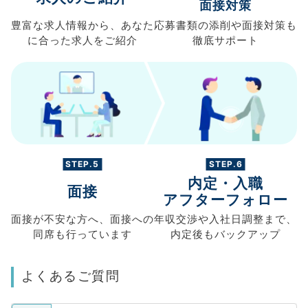
面接対策
豊富な求人情報から、
あなた
応募書類の
添削や面接対策も
に合った求人を
ご紹介
徹底サポート
STEP.5
STEP.6
内定・入職
面接
アフターフォロー
面接が不安な方へ、
面接への
年収交渉や
入社日調整まで、
同席も
行っています
内定後もバックアップ
よくあるご質問