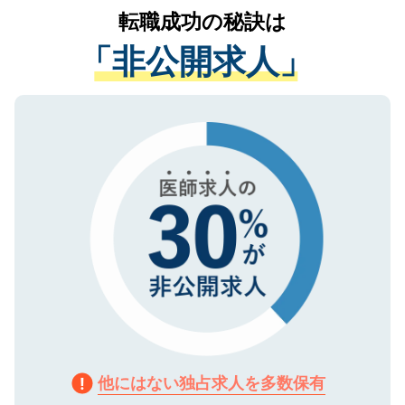
かがいして、現在の医療機関の状況や紹介
転職成功の秘訣は
は、個人情報の取り扱いについての厳密な
経験をまじえながら、適切なアドバイスを
管理基準を満たした事業者のみに付与され
「非公開求人」
させていただきます。すぐにご転職をされ
る、プライバシーマークを取得済みです。
ない方には、長期的なサポートが可能です
ご登録いただいた個人情報は、SSL（デー
ので、まずはご登録ください。
タ暗号化）によって保護されていますの
で、機密保持に関してもご安心ください。
他にはない独占求人を多数保有