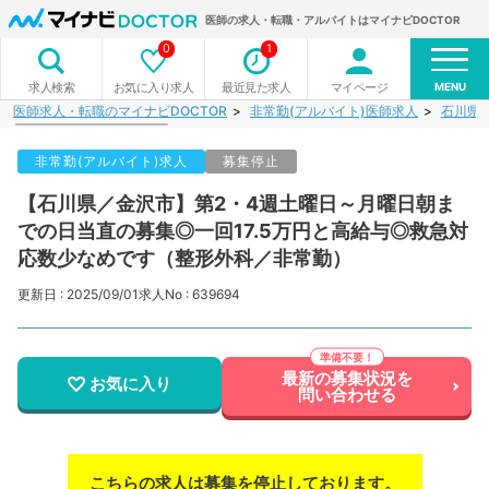
医師の求人・転職・アルバイトはマイナビDOCTOR
0
1
MENU
お気に入り求人
最近見た求人
マイページ
求人検索
医師求人・転職のマイナビDOCTOR
非常勤(アルバイト)医師求人
石川県
非常勤(アルバイト)求人
募集停止
【石川県／金沢市】第2・4週土曜日～月曜日朝ま
での日当直の募集◎一回17.5万円と高給与◎救急対
応数少なめです（整形外科／非常勤）
更新日 : 2025/09/01
求人No : 639694
最新の募集状況を
お気に入り
問い合わせる
こちらの求人は募集を停止しております。