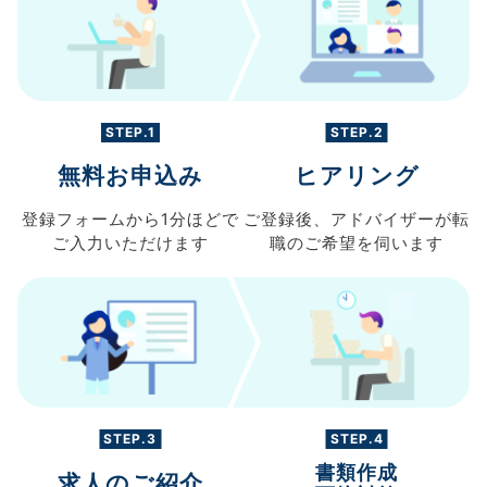
STEP.1
STEP.2
無料お申込み
ヒアリング
登録フォームから
1分ほどで
ご登録後、
アドバイザーが転
ご入力
いただけます
職の
ご希望を伺います
STEP.3
STEP.4
書類作成
求人のご紹介