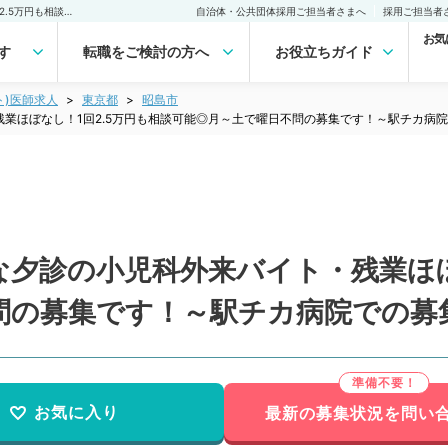
【東京都／昭島市】稀少な夕診の小児科外来バイト・残業ほぼなし！1回2.5万円も相談可能◎月～土で曜日不問の募集です！～駅チカ病院での募集～（小児科／非常勤）非常勤(アルバイト)の求人｜医師の求人・転職・アルバイトは【マイナビDOCTOR】
自治体・公共団体採用ご担当者さまへ
採用ご担当者
お気
す
転職をご検討の方へ
お役立ちガイド
ト)医師求人
東京都
昭島市
業ほぼなし！1回2.5万円も相談可能◎月～土で曜日不問の募集です！～駅チカ病
夕診の小児科外来バイト・残業ほぼ
問の募集です！～駅チカ病院での募
お気に入り
最新の募集状況を問い