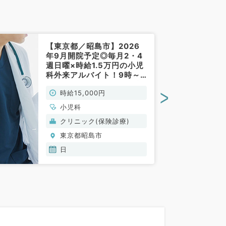
【東京都／昭島市】2026
年9月開院予定◎毎月2・4
週日曜×時給1.5万円の小児
科外来アルバイト！9時～
18時のご勤務◆駅チカで通
>
時給15,000円
勤便利（小児科／非常勤）
小児科
クリニック(保険診療)
東京都昭島市
日