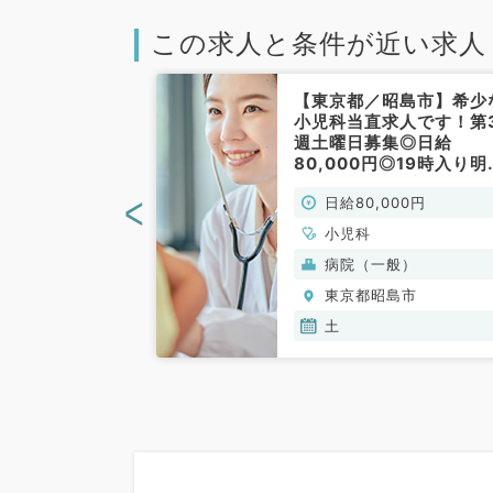
この求人と条件が近い求人
昭島市】★来
【東京都／昭島市】希少
可★稀少な17
小児科当直求人です！第
児科外来バイ
週土曜日募集◎日給
なし！日給7.5
80,000円◎19時入り明
日の募集です！
時間9時まで◆調整可能
<
00円
日給80,000円
院での募集～
（小児科／非常勤）
非常勤）
小児科
般）
病院（一般）
島市
東京都昭島市
土