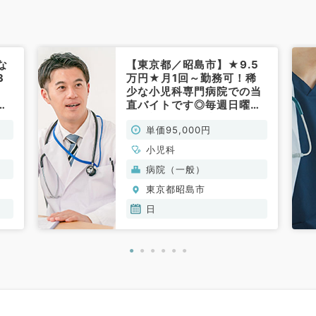
な
【東京都／昭島市】★9.5
3
万円★月1回～勤務可！稀
少な小児科専門病院での当
け
直バイトです◎毎週日曜
日・祝日！18時入り明け9
単価95,000円
時まで調整可能◎（小児科
／非常勤）
小児科
病院（一般）
東京都昭島市
日