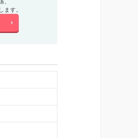
係、
します。