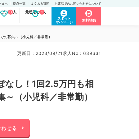
さまへ
拠点一覧
よくある質問
お電話でのお問い合わせについて
に入り求人
0
最近見た求人
1
スポット
無料登録
マイページ
院での募集～（小児科／非常勤）
更新日 : 2023/09/21
求人No : 639631
なし！1回2.5万円も相
集～（小児科／非常勤）
合わせる