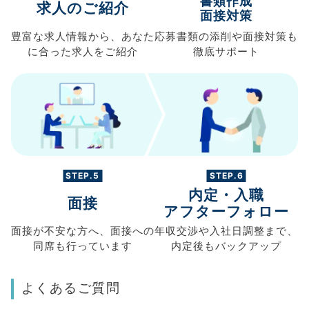
書類作成
求人のご紹介
面接対策
豊富な求人情報から、
あなた
応募書類の
添削や面接対策も
に合った求人を
ご紹介
徹底サポート
STEP.5
STEP.6
内定・入職
面接
アフターフォロー
面接が不安な方へ、
面接への
年収交渉や
入社日調整まで、
同席も
行っています
内定後もバックアップ
よくあるご質問