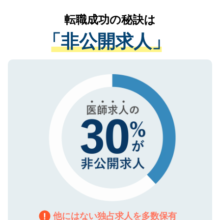
リアパートナーが将来のご希望などをおう
提供することは一切ありません。また弊社
かがいして、現在の医療機関の状況や紹介
転職成功の秘訣は
は、個人情報の取り扱いについての厳密な
経験をまじえながら、適切なアドバイスを
管理基準を満たした事業者のみに付与され
「非公開求人」
させていただきます。すぐにご転職をされ
る、プライバシーマークを取得済みです。
ない方には、長期的なサポートが可能です
ご登録いただいた個人情報は、SSL（デー
ので、まずはご登録ください。
タ暗号化）によって保護されていますの
で、機密保持に関してもご安心ください。
他にはない独占求人を多数保有