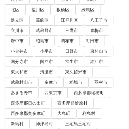
北区
荒川区
板橋区
練馬区
足立区
葛飾区
江戸川区
八王子市
立川市
武蔵野市
三鷹市
青梅市
府中市
昭島市
調布市
町田市
小金井市
小平市
日野市
東村山市
国分寺市
国立市
福生市
狛江市
東大和市
清瀬市
東久留米市
武蔵村山市
多摩市
稲城市
羽村市
あきる野市
西東京市
西多摩郡瑞穂町
西多摩郡日の出町
西多摩郡檜原村
西多摩郡奥多摩町
大島町
利島村
新島村
神津島村
三宅島三宅村