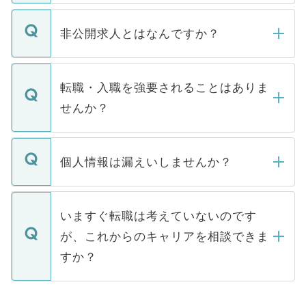
ご登録いただきましたら、弊社担当者がご
登録内容を確認し、その後メールもしくは
非公開求人とはなんですか？
お電話にて次のステップのご案内をいたし
ます。通常、5営業日以内にはご連絡をせて
マイナビDOCTORで取り扱っている求人の
いただきますので、しばらくお待ちくださ
うち約3割は、Webサイトからご覧いただ
転職・入職を強要されることはありま
い。
けない「非公開求人」です。非公開求人は
せんか？
下記の理由によって、一般には公開してい
ません。
転職・入職を強要することは一切ありませ
ん。また、仮に応募先から内定をいただい
個人情報は漏えいしませんか？
■応募殺到を避けるため 人気のある医療機
たとしても、ご本人が納得しない限り、内
関を公にしてしまうと、応募が殺到する場
定を承諾する必要はありません。内定先へ
個人情報が漏えいすることはありませんの
合があります。 選考を効率よく行うため
の辞退の連絡はキャリアパートナーが行い
で、ご安心ください。当サイトからの登録
いますぐ転職は考えていないのです
に、医療機関が求める条件に合った人材の
ますので、ご安心ください。
などで収集したご登録者様の個人情報は、
が、これからのキャリアを相談できま
みを人材紹介会社に依頼するケースが増え
ご本人のキャリアアップおよび転職活動の
ています。
すか？
支援を目的に使用いたします。お預かりし
ているすべての個人データはご本人の許可
お気軽にご相談ください。先生専任のキャ
なく、医療機関側に開示したり、第三者に