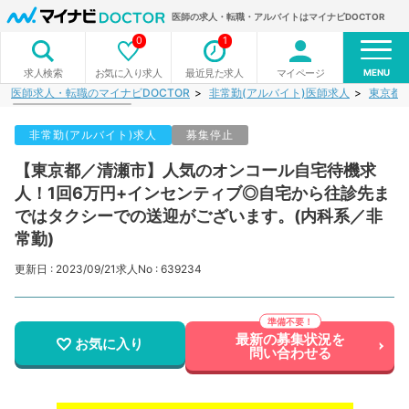
医師の求人・転職・アルバイトはマイナビDOCTOR
0
1
MENU
お気に入り求人
最近見た求人
マイページ
求人検索
医師求人・転職のマイナビDOCTOR
非常勤(アルバイト)医師求人
東京都
非常勤(アルバイト)求人
募集停止
【東京都／清瀬市】人気のオンコール自宅待機求
人！1回6万円+インセンティブ◎自宅から往診先ま
ではタクシーでの送迎がございます。(内科系／非
常勤)
更新日 : 2023/09/21
求人No : 639234
最新の募集状況を
お気に入り
問い合わせる