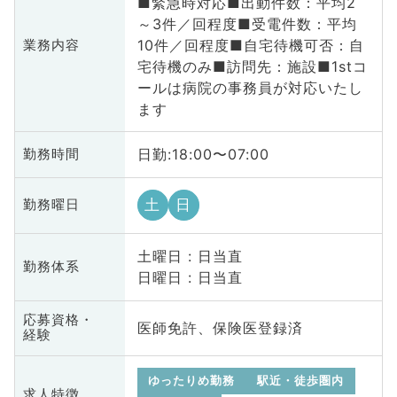
■緊急時対応■出動件数：平均2
～3件／回程度■受電件数：平均
10件／回程度■自宅待機可否：自
業務内容
宅待機のみ■訪問先：施設■1stコ
ールは病院の事務員が対応いたし
ます
日勤:18:00〜07:00
勤務時間
土
日
勤務曜日
土曜日 : 日当直
勤務体系
日曜日 : 日当直
応募資格・
医師免許、保険医登録済
経験
ゆったりめ勤務
駅近・徒歩圏内
求人特徴