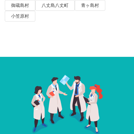
御蔵島村
八丈島八丈町
青ヶ島村
小笠原村