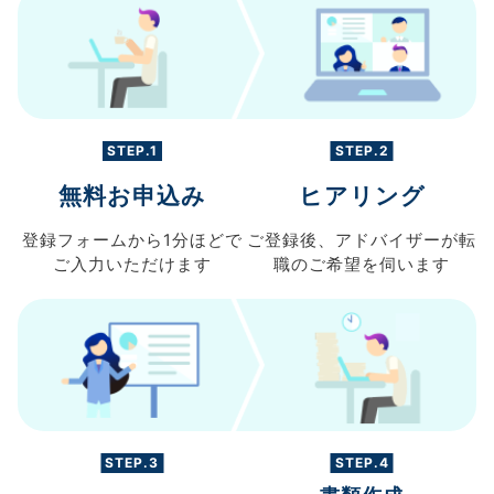
STEP.1
STEP.2
無料お申込み
ヒアリング
登録フォームから
1分ほどで
ご登録後、
アドバイザーが転
ご入力
いただけます
職の
ご希望を伺います
STEP.3
STEP.4