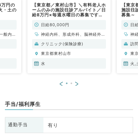
8万円の
【東京都／東村山市】＼有料老人ホ
【東京
火・土の
ームのみの施設往診アルバイト／日
施設往
）
給8万円×毎週水曜日の募集です！
募集～
看護師同行あり◎後期研修中の先生
やセカンドキャリアをお考えの先生
日給80,000円
日給
にもお勧めです！（内科系・外科系
一般内
／非常勤）
神経内科、形成外科、脳神経外
神
般、一般
科、呼吸器外科、麻酔科、緩和ケ
科
クリニック(保険診療)
訪
ア科、一般内科、循環器内科、呼
外
東京都東村山市
東
吸器内科、消化器内科、内分泌・
代謝内科、腎臓内科、老年内科、
水
火,
血液内科、外科系全般、一般外
科、消化器外科、総合診療科、救
<
>
急科・ＩＣＵ、膠原病科
手当/福利厚生
有り
通勤手当