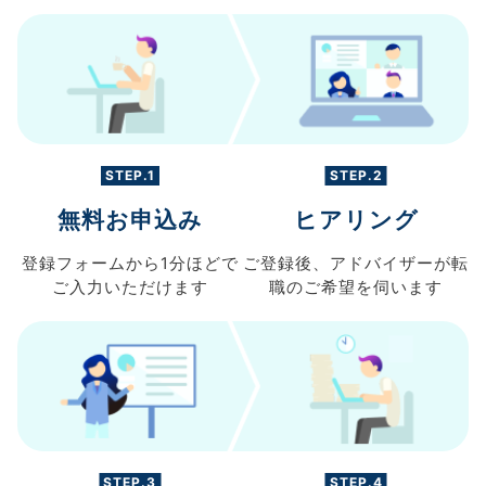
STEP.1
STEP.2
無料お申込み
ヒアリング
登録フォームから
1分ほどで
ご登録後、
アドバイザーが転
ご入力
いただけます
職の
ご希望を伺います
STEP.3
STEP.4