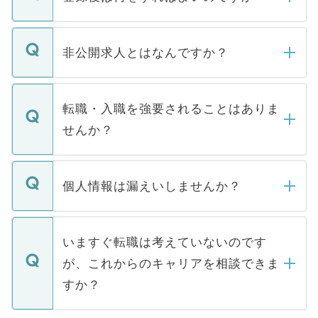
ご登録いただきましたら、弊社担当者がご
登録内容を確認し、その後メールもしくは
非公開求人とはなんですか？
お電話にて次のステップのご案内をいたし
ます。通常、5営業日以内にはご連絡をせて
マイナビDOCTORで取り扱っている求人の
いただきますので、しばらくお待ちくださ
うち約3割は、Webサイトからご覧いただ
転職・入職を強要されることはありま
い。
けない「非公開求人」です。非公開求人は
せんか？
下記の理由によって、一般には公開してい
ません。
転職・入職を強要することは一切ありませ
ん。また、仮に応募先から内定をいただい
個人情報は漏えいしませんか？
■応募殺到を避けるため 人気のある医療機
たとしても、ご本人が納得しない限り、内
関を公にしてしまうと、応募が殺到する場
定を承諾する必要はありません。内定先へ
個人情報が漏えいすることはありませんの
合があります。 選考を効率よく行うため
の辞退の連絡はキャリアパートナーが行い
で、ご安心ください。当サイトからの登録
いますぐ転職は考えていないのです
に、医療機関が求める条件に合った人材の
ますので、ご安心ください。
などで収集したご登録者様の個人情報は、
が、これからのキャリアを相談できま
みを人材紹介会社に依頼するケースが増え
ご本人のキャリアアップおよび転職活動の
ています。
すか？
支援を目的に使用いたします。お預かりし
ているすべての個人データはご本人の許可