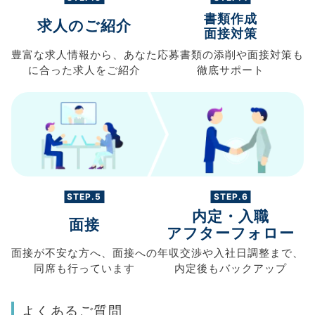
書類作成
求人のご紹介
面接対策
豊富な求人情報から、
あなた
応募書類の
添削や面接対策も
に合った求人を
ご紹介
徹底サポート
STEP.5
STEP.6
内定・入職
面接
アフターフォロー
面接が不安な方へ、
面接への
年収交渉や
入社日調整まで、
同席も
行っています
内定後もバックアップ
よくあるご質問