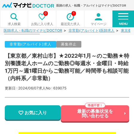
医師の求人・転職・アルバイトはマイナビDOCTOR
0
1
MENU
お気に入り求人
最近見た求人
マイページ
求人検索
医師求人・転職のマイナビDOCTOR
非常勤(アルバイト)医師求人
東京都
非常勤(アルバイト)求人
募集停止
【東京都／東村山市】★2022年1月～のご勤務★特
別養護老人ホームのご勤務◎毎週水・金曜日・時給
1万円～週1曜日からご勤務可能／時間帯も相談可能
（内科系／非常勤）
更新日 : 2024/06/07
求人No : 639075
最新の募集状況を
お気に入り
問い合わせる