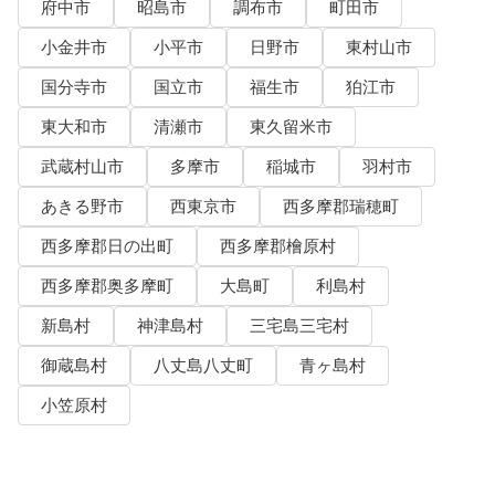
府中市
昭島市
調布市
町田市
小金井市
小平市
日野市
東村山市
国分寺市
国立市
福生市
狛江市
東大和市
清瀬市
東久留米市
武蔵村山市
多摩市
稲城市
羽村市
あきる野市
西東京市
西多摩郡瑞穂町
西多摩郡日の出町
西多摩郡檜原村
西多摩郡奥多摩町
大島町
利島村
新島村
神津島村
三宅島三宅村
御蔵島村
八丈島八丈町
青ヶ島村
小笠原村