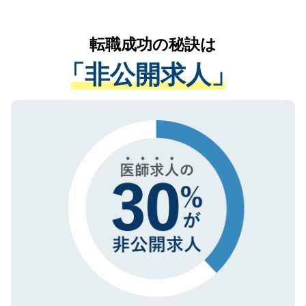
お気軽にご相談ください。先生専任のキャ
なく、医療機関側に開示したり、第三者に
リアパートナーが将来のご希望などをおう
提供することは一切ありません。また弊社
かがいして、現在の医療機関の状況や紹介
転職成功の秘訣は
は、個人情報の取り扱いについての厳密な
経験をまじえながら、適切なアドバイスを
管理基準を満たした事業者のみに付与され
「非公開求人」
させていただきます。すぐにご転職をされ
る、プライバシーマークを取得済みです。
ない方には、長期的なサポートが可能です
ご登録いただいた個人情報は、SSL（デー
ので、まずはご登録ください。
タ暗号化）によって保護されていますの
で、機密保持に関してもご安心ください。