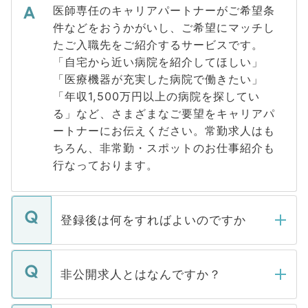
医師専任のキャリアパートナーがご希望条
件などをおうかがいし、ご希望にマッチし
たご入職先をご紹介するサービスです。
「自宅から近い病院を紹介してほしい」
「医療機器が充実した病院で働きたい」
「年収1,500万円以上の病院を探してい
る」など、さまざまなご要望をキャリアパ
ートナーにお伝えください。常勤求人はも
ちろん、非常勤・スポットのお仕事紹介も
行なっております。
登録後は何をすればよいのですか
ご登録いただきましたら、弊社担当者がご
登録内容を確認し、その後メールもしくは
非公開求人とはなんですか？
お電話にて次のステップのご案内をいたし
ます。通常、5営業日以内にはご連絡をせて