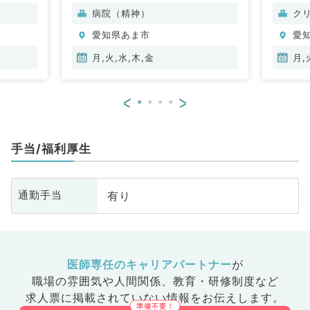
病院（精神）
ク
愛知県あま市
愛
月,火,水,木,金
月,
<
>
手当/福利厚生
有り
通勤手当
医師専任のキャリアパートナー
が
職場の雰囲気や人間関係、
教育・研修制度など
求人票に掲載されていない情報をお伝えします。