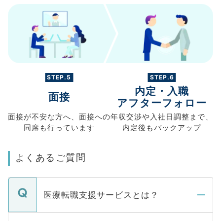
STEP.5
STEP.6
内定・入職
面接
アフターフォロー
面接が不安な方へ、
面接への
年収交渉や
入社日調整まで、
同席も
行っています
内定後もバックアップ
よくあるご質問
医療転職支援サービスとは？