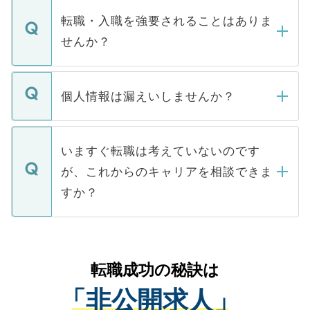
マイナビDOCTORで取り扱っている求人の
いただきますので、しばらくお待ちくださ
うち約3割は、Webサイトからご覧いただ
転職・入職を強要されることはありま
い。
けない「非公開求人」です。非公開求人は
せんか？
下記の理由によって、一般には公開してい
ません。
転職・入職を強要することは一切ありませ
ん。また、仮に応募先から内定をいただい
個人情報は漏えいしませんか？
■応募殺到を避けるため 人気のある医療機
たとしても、ご本人が納得しない限り、内
関を公にしてしまうと、応募が殺到する場
定を承諾する必要はありません。内定先へ
個人情報が漏えいすることはありませんの
合があります。 選考を効率よく行うため
の辞退の連絡はキャリアパートナーが行い
で、ご安心ください。当サイトからの登録
いますぐ転職は考えていないのです
に、医療機関が求める条件に合った人材の
ますので、ご安心ください。
などで収集したご登録者様の個人情報は、
が、これからのキャリアを相談できま
みを人材紹介会社に依頼するケースが増え
ご本人のキャリアアップおよび転職活動の
ています。
すか？
支援を目的に使用いたします。お預かりし
ているすべての個人データはご本人の許可
お気軽にご相談ください。先生専任のキャ
なく、医療機関側に開示したり、第三者に
リアパートナーが将来のご希望などをおう
提供することは一切ありません。また弊社
かがいして、現在の医療機関の状況や紹介
転職成功の秘訣は
は、個人情報の取り扱いについての厳密な
経験をまじえながら、適切なアドバイスを
管理基準を満たした事業者のみに付与され
「非公開求人」
させていただきます。すぐにご転職をされ
る、プライバシーマークを取得済みです。