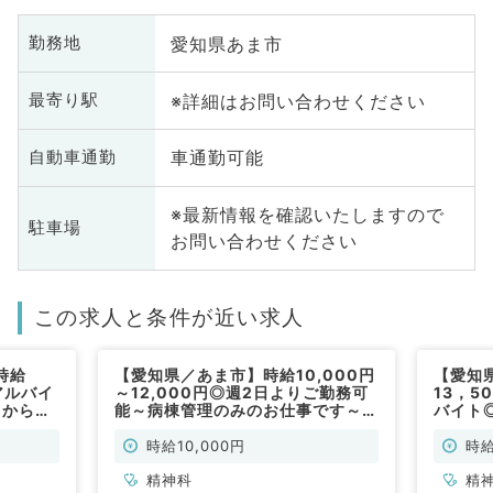
愛知県あま市
勤務地
※詳細はお問い合わせください
最寄り駅
車通勤可能
自動車通勤
※最新情報を確認いたしますので
駐車場
お問い合わせください
この求人と条件が近い求人
時給
【愛知県／あま市】時給10,000円
【愛知
アルバイ
～12,000円◎週2日よりご勤務可
13，
日から
能～病棟管理のみのお仕事です～
バイト
～（精神
（精神科／非常勤）
からご
利です
時給10,000円
時給
精神科
精