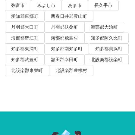
弥富市
みよし市
あま市
長久手市
愛知郡東郷町
西春日井郡豊山町
丹羽郡大口町
丹羽郡扶桑町
海部郡大治町
海部郡蟹江町
海部郡飛島村
知多郡阿久比町
知多郡東浦町
知多郡南知多町
知多郡美浜町
知多郡武豊町
額田郡幸田町
北設楽郡設楽町
北設楽郡東栄町
北設楽郡豊根村