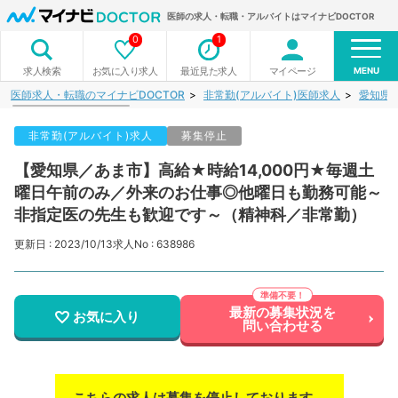
医師の求人・転職・アルバイトはマイナビDOCTOR
0
1
MENU
お気に入り求人
最近見た求人
マイページ
求人検索
医師求人・転職のマイナビDOCTOR
非常勤(アルバイト)医師求人
愛知県
非常勤(アルバイト)求人
募集停止
【愛知県／あま市】高給★時給14,000円★毎週土
曜日午前のみ／外来のお仕事◎他曜日も勤務可能～
非指定医の先生も歓迎です～（精神科／非常勤）
更新日 : 2023/10/13
求人No : 638986
最新の募集状況を
お気に入り
問い合わせる
こちらの求人は募集を停止しております。