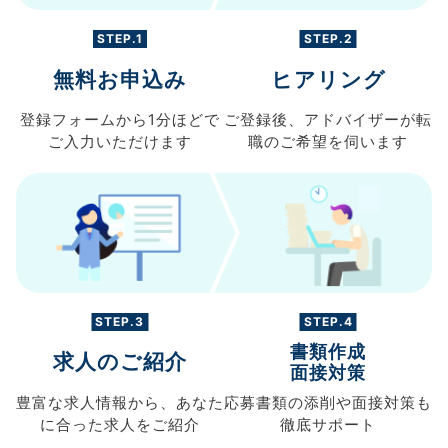
STEP.1
STEP.2
無料お申込み
ヒアリング
登録フォームから
1分ほどで
ご登録後、
アドバイザーが転
ご入力
いただけます
職の
ご希望を伺います
STEP.3
STEP.4
書類作成
求人のご紹介
面接対策
豊富な求人情報から、
あなた
応募書類の
添削や面接対策も
に合った求人を
ご紹介
徹底サポート