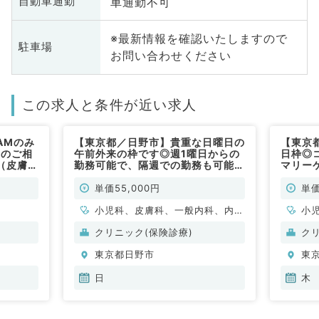
車通勤不可
自動車通勤
※最新情報を確認いたしますので
駐車場
お問い合わせください
この求人と条件が近い求人
AMのみ
【東京都／日野市】貴重な日曜日の
【東京
務のご相
午前外来の枠です◎週1曜日からの
日枠◎
（皮膚科
勤務可能で、隔週での勤務も可能で
マリー
す◎コマ5万円のご案内◎プライマ
常勤）
リーケアな外来です（内科系／非常
単価55,000円
単価
勤）
小児科、皮膚科、一般内科、内分
小
泌・代謝内科
泌
クリニック(保険診療)
ク
東京都日野市
東
日
木