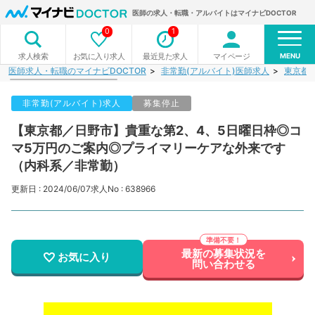
医師の求人・転職・アルバイトはマイナビDOCTOR
0
1
MENU
お気に入り求人
最近見た求人
マイページ
求人検索
医師求人・転職のマイナビDOCTOR
非常勤(アルバイト)医師求人
東京都
非常勤(アルバイト)求人
募集停止
【東京都／日野市】貴重な第2、4、5日曜日枠◎コ
マ5万円のご案内◎プライマリーケアな外来です
（内科系／非常勤）
更新日 : 2024/06/07
求人No : 638966
最新の募集状況を
お気に入り
問い合わせる