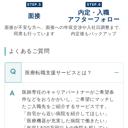
STEP.5
STEP.6
内定・入職
面接
アフターフォロー
面接が不安な方へ、
面接への
年収交渉や
入社日調整まで、
同席も
行っています
内定後もバックアップ
よくあるご質問
医療転職支援サービスとは？
医師専任のキャリアパートナーがご希望条
件などをおうかがいし、ご希望にマッチし
たご入職先をご紹介するサービスです。
「自宅から近い病院を紹介してほしい」
「医療機器が充実した病院で働きたい」
「年収1,500万円以上の病院を探してい