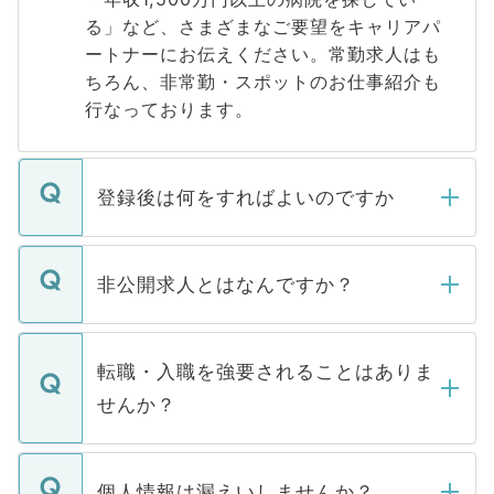
る」など、さまざまなご要望をキャリアパ
ートナーにお伝えください。常勤求人はも
ちろん、非常勤・スポットのお仕事紹介も
行なっております。
登録後は何をすればよいのですか
ご登録いただきましたら、弊社担当者がご
登録内容を確認し、その後メールもしくは
非公開求人とはなんですか？
お電話にて次のステップのご案内をいたし
ます。通常、5営業日以内にはご連絡をせて
マイナビDOCTORで取り扱っている求人の
いただきますので、しばらくお待ちくださ
うち約3割は、Webサイトからご覧いただ
転職・入職を強要されることはありま
い。
けない「非公開求人」です。非公開求人は
せんか？
下記の理由によって、一般には公開してい
ません。
転職・入職を強要することは一切ありませ
ん。また、仮に応募先から内定をいただい
個人情報は漏えいしませんか？