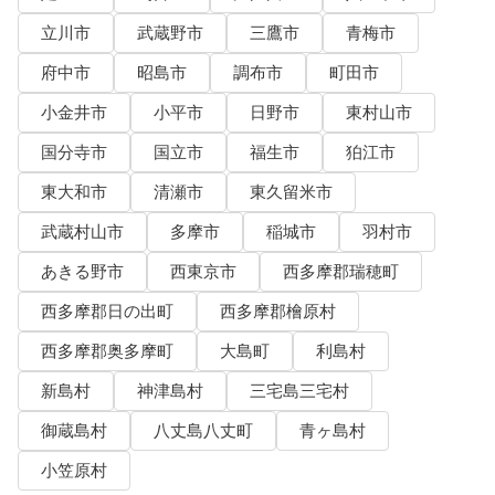
立川市
武蔵野市
三鷹市
青梅市
府中市
昭島市
調布市
町田市
小金井市
小平市
日野市
東村山市
国分寺市
国立市
福生市
狛江市
東大和市
清瀬市
東久留米市
武蔵村山市
多摩市
稲城市
羽村市
あきる野市
西東京市
西多摩郡瑞穂町
西多摩郡日の出町
西多摩郡檜原村
西多摩郡奥多摩町
大島町
利島村
新島村
神津島村
三宅島三宅村
御蔵島村
八丈島八丈町
青ヶ島村
小笠原村