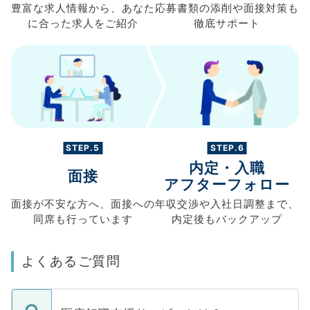
豊富な求人情報から、
あなた
応募書類の
添削や面接対策も
に合った求人を
ご紹介
徹底サポート
STEP.5
STEP.6
内定・入職
面接
アフターフォロー
面接が不安な方へ、
面接への
年収交渉や
入社日調整まで、
同席も
行っています
内定後もバックアップ
よくあるご質問