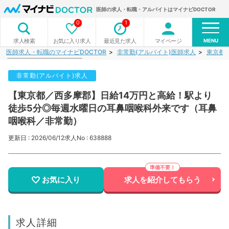
医師の求人・転職・アルバイトはマイナビDOCTOR
0
1
MENU
お気に入り求人
最近見た求人
マイページ
求人検索
医師求人・転職のマイナビDOCTOR
非常勤(アルバイト)医師求人
東京都
非常勤(アルバイト)求人
【東京都／西多摩郡】日給14万円と高給！駅より
徒歩5分◎毎週水曜日の耳鼻咽喉科外来です（耳鼻
咽喉科／非常勤）
更新日 : 2026/06/12
求人No : 638888
お気に入り
求人を紹介してもらう
求人詳細