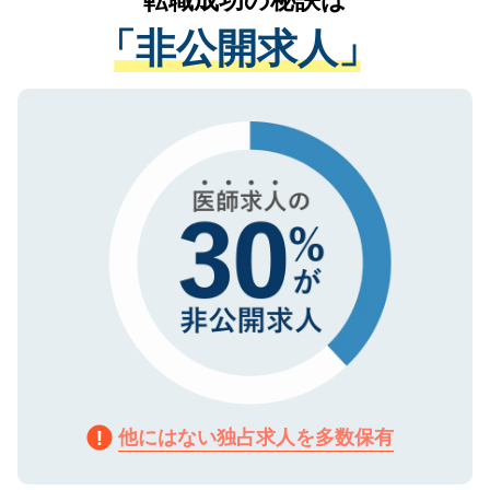
経験をまじえながら、適切なアドバイスを
管理基準を満たした事業者のみに付与され
「非公開求人」
させていただきます。すぐにご転職をされ
る、プライバシーマークを取得済みです。
ない方には、長期的なサポートが可能です
ご登録いただいた個人情報は、SSL（デー
ので、まずはご登録ください。
タ暗号化）によって保護されていますの
で、機密保持に関してもご安心ください。
他にはない独占求人を多数保有