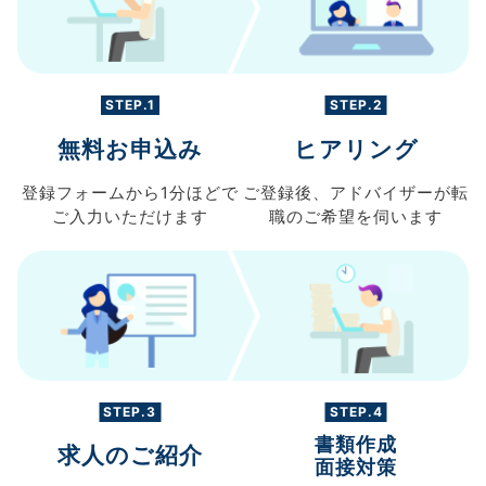
STEP.1
STEP.2
無料お申込み
ヒアリング
登録フォームから
1分ほどで
ご登録後、
アドバイザーが転
ご入力
いただけます
職の
ご希望を伺います
STEP.3
STEP.4
書類作成
求人のご紹介
面接対策