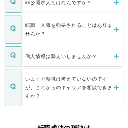
登録内容を確認し、その後メールもしくは
非公開求人とはなんですか？
お電話にて次のステップのご案内をいたし
ます。通常、5営業日以内にはご連絡をせて
マイナビDOCTORで取り扱っている求人の
いただきますので、しばらくお待ちくださ
うち約3割は、Webサイトからご覧いただ
転職・入職を強要されることはありま
い。
けない「非公開求人」です。非公開求人は
せんか？
下記の理由によって、一般には公開してい
ません。
転職・入職を強要することは一切ありませ
ん。また、仮に応募先から内定をいただい
個人情報は漏えいしませんか？
■応募殺到を避けるため 人気のある医療機
たとしても、ご本人が納得しない限り、内
関を公にしてしまうと、応募が殺到する場
定を承諾する必要はありません。内定先へ
個人情報が漏えいすることはありませんの
合があります。 選考を効率よく行うため
の辞退の連絡はキャリアパートナーが行い
で、ご安心ください。当サイトからの登録
いますぐ転職は考えていないのです
に、医療機関が求める条件に合った人材の
ますので、ご安心ください。
などで収集したご登録者様の個人情報は、
が、これからのキャリアを相談できま
みを人材紹介会社に依頼するケースが増え
ご本人のキャリアアップおよび転職活動の
ています。
すか？
支援を目的に使用いたします。お預かりし
ているすべての個人データはご本人の許可
お気軽にご相談ください。先生専任のキャ
なく、医療機関側に開示したり、第三者に
リアパートナーが将来のご希望などをおう
提供することは一切ありません。また弊社
かがいして、現在の医療機関の状況や紹介
転職成功の秘訣は
は、個人情報の取り扱いについての厳密な