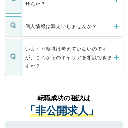
けない「非公開求人」です。非公開求人は
せんか？
下記の理由によって、一般には公開してい
ません。
転職・入職を強要することは一切ありませ
ん。また、仮に応募先から内定をいただい
個人情報は漏えいしませんか？
■応募殺到を避けるため 人気のある医療機
たとしても、ご本人が納得しない限り、内
関を公にしてしまうと、応募が殺到する場
定を承諾する必要はありません。内定先へ
個人情報が漏えいすることはありませんの
合があります。 選考を効率よく行うため
の辞退の連絡はキャリアパートナーが行い
で、ご安心ください。当サイトからの登録
いますぐ転職は考えていないのです
に、医療機関が求める条件に合った人材の
ますので、ご安心ください。
などで収集したご登録者様の個人情報は、
が、これからのキャリアを相談できま
みを人材紹介会社に依頼するケースが増え
ご本人のキャリアアップおよび転職活動の
ています。
すか？
支援を目的に使用いたします。お預かりし
ているすべての個人データはご本人の許可
お気軽にご相談ください。先生専任のキャ
なく、医療機関側に開示したり、第三者に
リアパートナーが将来のご希望などをおう
提供することは一切ありません。また弊社
かがいして、現在の医療機関の状況や紹介
転職成功の秘訣は
は、個人情報の取り扱いについての厳密な
経験をまじえながら、適切なアドバイスを
管理基準を満たした事業者のみに付与され
「非公開求人」
させていただきます。すぐにご転職をされ
る、プライバシーマークを取得済みです。
ない方には、長期的なサポートが可能です
ご登録いただいた個人情報は、SSL（デー
ので、まずはご登録ください。
タ暗号化）によって保護されていますの