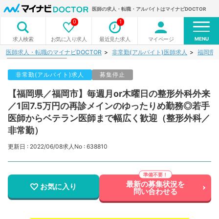
医師の求人・転職・アルバイトはマイナビDOCTOR
0
1
MENU
お気に入り求人
最近見た求人
マイページ
求人検索
医師求人・転職のマイナビDOCTOR
非常勤(アルバイト)医師求人
福岡県
非常勤(アルバイト)求人
募集停止
【福岡県／福岡市】毎週月or木曜日の整形外科外来
／1回7.5万円の再診メインのゆったりめ勤務◎若手
医師からベテラン医師まで幅広く歓迎（整形外科／
非常勤）
更新日 : 2022/06/08
求人No : 638810
最新の募集状況を
お気に入り
問い合わせる