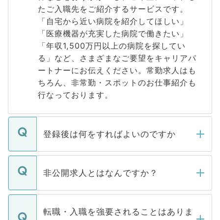
たご入職先をご紹介するサービスです。
「自宅から近い病院を紹介してほしい」
「医療機器が充実した病院で働きたい」
「年収1,500万円以上の病院を探してい
る」など、さまざまなご要望をキャリアパ
ートナーにお伝えください。常勤求人はも
ちろん、非常勤・スポットのお仕事紹介も
行なっております。
登録後は何をすればよいのですか
ご登録いただきましたら、弊社担当者がご
登録内容を確認し、その後メールもしくは
非公開求人とはなんですか？
お電話にて次のステップのご案内をいたし
ます。通常、5営業日以内にはご連絡をせて
マイナビDOCTORで取り扱っている求人の
いただきますので、しばらくお待ちくださ
うち約3割は、Webサイトからご覧いただ
転職・入職を強要されることはありま
い。