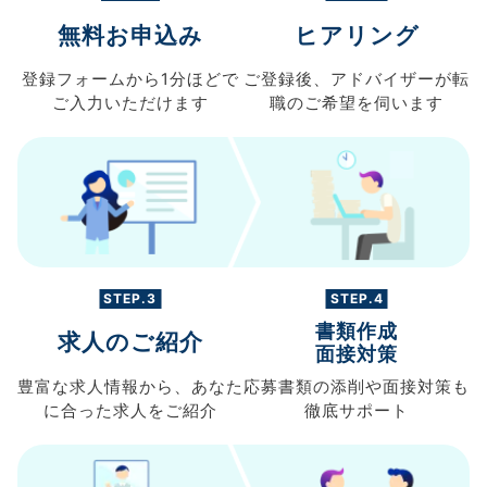
無料お申込み
ヒアリング
登録フォームから
1分ほどで
ご登録後、
アドバイザーが転
ご入力
いただけます
職の
ご希望を伺います
STEP.3
STEP.4
書類作成
求人のご紹介
面接対策
豊富な求人情報から、
あなた
応募書類の
添削や面接対策も
に合った求人を
ご紹介
徹底サポート