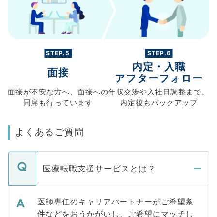
STEP.5
STEP.6
内定・入職
面接
アフターフォロー
面接が不安な方へ、
面接への
年収交渉や
入社日調整まで、
同席も
行っています
内定後もバックアップ
よくあるご質問
医療転職支援サービスとは？
医師専任のキャリアパートナーがご希望条
件などをおうかがいし、ご希望にマッチし