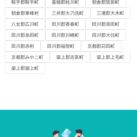
鞍手郡鞍手町
嘉穂郡桂川町
朝倉郡筑前町
朝倉郡東峰村
三井郡大刀洗町
三潴郡大木町
八女郡広川町
田川郡香春町
田川郡添田町
田川郡糸田町
田川郡川崎町
田川郡大任町
田川郡赤村
田川郡福智町
京都郡苅田町
京都郡みやこ町
築上郡吉富町
築上郡上毛町
築上郡築上町