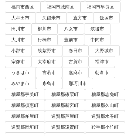
福岡市西区
福岡市城南区
福岡市早良区
大牟田市
久留米市
直方市
飯塚市
田川市
柳川市
八女市
筑後市
大川市
行橋市
豊前市
中間市
小郡市
筑紫野市
春日市
大野城市
宗像市
太宰府市
古賀市
福津市
うきは市
宮若市
嘉麻市
朝倉市
みやま市
糸島市
那珂川市
糟屋郡宇美町
糟屋郡篠栗町
糟屋郡志免町
糟屋郡須惠町
糟屋郡新宮町
糟屋郡久山町
糟屋郡粕屋町
遠賀郡芦屋町
遠賀郡水巻町
遠賀郡岡垣町
遠賀郡遠賀町
鞍手郡小竹町