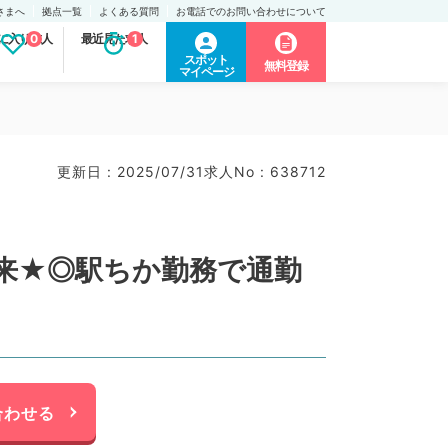
さまへ
拠点一覧
よくある質問
お電話でのお問い合わせについて
に入り求人
0
最近見た求人
1
スポット
無料登録
マイページ
更新日 : 2025/07/31
求人No : 638712
来★◎駅ちか勤務で通勤
合わせる