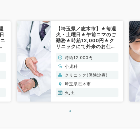
週
【埼玉県／志木市】★毎週
日
火・土曜日★午前コマのご
リニ
勤務★時給12,000円★ク
リニックにて外来のお仕事
です！(小児科／非常勤)
時給12,000円
小児科
クリニック(保険診療)
埼玉県志木市
火,土