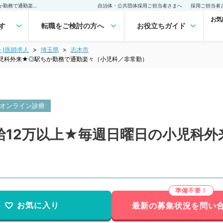
【埼玉県／志木市】◇日給12万以上★毎週日曜日の小児科外来★◎駅ちか勤務で通勤楽々（小児科／非常勤）非常勤(アルバイト)の求人｜医師の求人・転職・アルバイトは【マイナビDOCTOR】
自治体・公共団体採用ご担当者さまへ
採用ご担当者
お気
す
転職をご検討の方へ
お役立ちガイド
ト)医師求人
埼玉県
志木市
小児科外来★◎駅ちか勤務で通勤楽々（小児科／非常勤）
オンライン診療
給12万以上★毎週日曜日の小児科外
お気に入り
最新の募集状況を問い