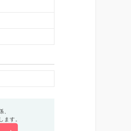
係、
します。