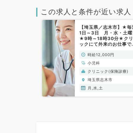
この求人と条件が近い求人
【埼玉県／志木市】★毎
1日～3日 月・水・土曜
★9時～18時30分★ク
ックにて外来のお仕事で
す！(小児科／非常勤)
時給12,000円
小児科
クリニック(保険診療)
埼玉県志木市
月,水,土