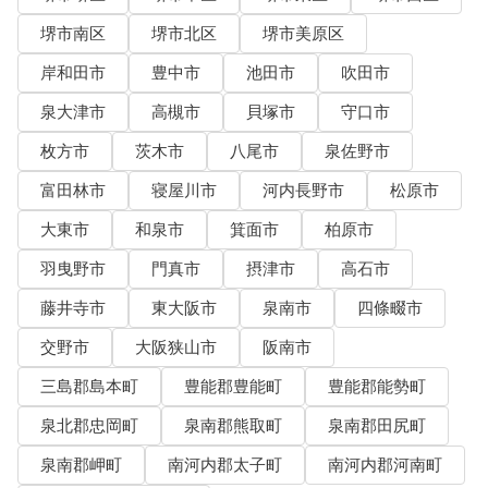
堺市南区
堺市北区
堺市美原区
岸和田市
豊中市
池田市
吹田市
泉大津市
高槻市
貝塚市
守口市
枚方市
茨木市
八尾市
泉佐野市
富田林市
寝屋川市
河内長野市
松原市
大東市
和泉市
箕面市
柏原市
羽曳野市
門真市
摂津市
高石市
藤井寺市
東大阪市
泉南市
四條畷市
交野市
大阪狭山市
阪南市
三島郡島本町
豊能郡豊能町
豊能郡能勢町
泉北郡忠岡町
泉南郡熊取町
泉南郡田尻町
泉南郡岬町
南河内郡太子町
南河内郡河南町