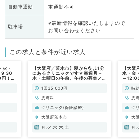
車通勤不可
自動車通勤
※最新情報を確認いたしますので
駐車場
お問い合わせください
この求人と条件が近い求人
・火・
【大阪府／茨木市】駅から徒歩1分
【大阪
9:30
にあるクリニックです☆毎週月～
水・金・
00円！駅
木・土曜日の午前、午後の募集／他
～12:
外来診療
曜日のご相談も可能／1回3.5～4万
から徒
常勤）
円でご相談に応じて決定致します！
のお仕
1回35,000円
時給
外来のお仕事です（皮膚科／非常
勤）
皮膚科
皮
クリニック(保険診療)
ク
大阪府茨木市
大
月,火,水,木,土
月,