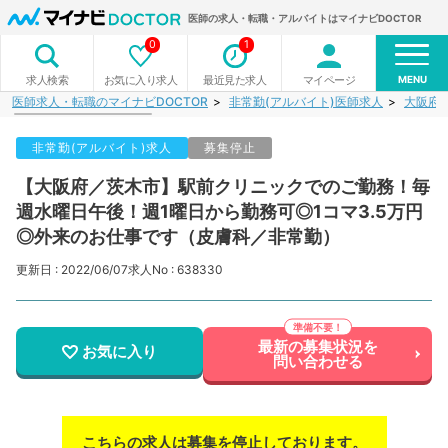
医師の求人・転職・アルバイトはマイナビDOCTOR
0
1
MENU
お気に入り求人
最近見た求人
マイページ
求人検索
医師求人・転職のマイナビDOCTOR
非常勤(アルバイト)医師求人
大阪府
非常勤(アルバイト)求人
募集停止
【大阪府／茨木市】駅前クリニックでのご勤務！毎
週水曜日午後！週1曜日から勤務可◎1コマ3.5万円
◎外来のお仕事です（皮膚科／非常勤）
更新日 : 2022/06/07
求人No : 638330
最新の募集状況を
お気に入り
問い合わせる
こちらの求人は募集を停止しております。