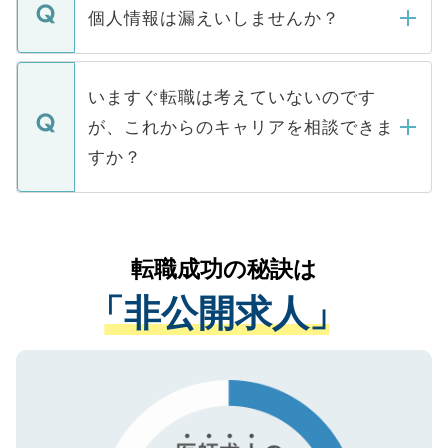
ん。また、仮に応募先から内定をいただい
個人情報は漏えいしませんか？
■応募殺到を避けるため 人気のある医療機
たとしても、ご本人が納得しない限り、内
関を公にしてしまうと、応募が殺到する場
定を承諾する必要はありません。内定先へ
個人情報が漏えいすることはありませんの
合があります。 選考を効率よく行うため
の辞退の連絡はキャリアパートナーが行い
で、ご安心ください。当サイトからの登録
いますぐ転職は考えていないのです
に、医療機関が求める条件に合った人材の
ますので、ご安心ください。
などで収集したご登録者様の個人情報は、
が、これからのキャリアを相談できま
みを人材紹介会社に依頼するケースが増え
ご本人のキャリアアップおよび転職活動の
ています。
すか？
支援を目的に使用いたします。お預かりし
ているすべての個人データはご本人の許可
お気軽にご相談ください。先生専任のキャ
なく、医療機関側に開示したり、第三者に
リアパートナーが将来のご希望などをおう
提供することは一切ありません。また弊社
かがいして、現在の医療機関の状況や紹介
転職成功の秘訣は
は、個人情報の取り扱いについての厳密な
経験をまじえながら、適切なアドバイスを
管理基準を満たした事業者のみに付与され
「非公開求人」
させていただきます。すぐにご転職をされ
る、プライバシーマークを取得済みです。
ない方には、長期的なサポートが可能です
ご登録いただいた個人情報は、SSL（デー
ので、まずはご登録ください。
タ暗号化）によって保護されていますの
で、機密保持に関してもご安心ください。