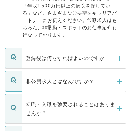
「年収1,500万円以上の病院を探してい
る」など、さまざまなご要望をキャリアパ
ートナーにお伝えください。常勤求人はも
ちろん、非常勤・スポットのお仕事紹介も
行なっております。
登録後は何をすればよいのですか
ご登録いただきましたら、弊社担当者がご
登録内容を確認し、その後メールもしくは
非公開求人とはなんですか？
お電話にて次のステップのご案内をいたし
ます。通常、5営業日以内にはご連絡をせて
マイナビDOCTORで取り扱っている求人の
いただきますので、しばらくお待ちくださ
うち約3割は、Webサイトからご覧いただ
転職・入職を強要されることはありま
い。
けない「非公開求人」です。非公開求人は
せんか？
下記の理由によって、一般には公開してい
ません。
転職・入職を強要することは一切ありませ