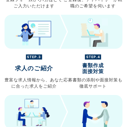
ご入力
いただけます
職の
ご希望を伺います
STEP.3
STEP.4
書類作成
求人のご紹介
面接対策
豊富な求人情報から、
あなた
応募書類の
添削や面接対策も
に合った求人を
ご紹介
徹底サポート