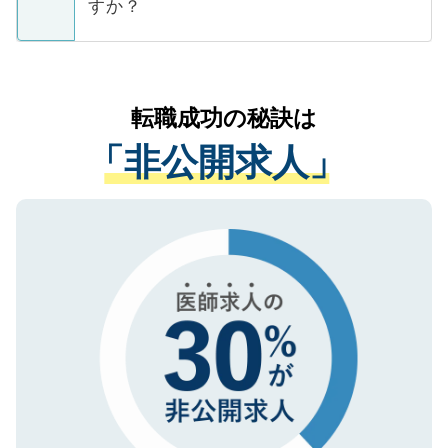
ています。
すか？
支援を目的に使用いたします。お預かりし
ているすべての個人データはご本人の許可
お気軽にご相談ください。先生専任のキャ
なく、医療機関側に開示したり、第三者に
リアパートナーが将来のご希望などをおう
提供することは一切ありません。また弊社
かがいして、現在の医療機関の状況や紹介
転職成功の秘訣は
は、個人情報の取り扱いについての厳密な
経験をまじえながら、適切なアドバイスを
管理基準を満たした事業者のみに付与され
「非公開求人」
させていただきます。すぐにご転職をされ
る、プライバシーマークを取得済みです。
ない方には、長期的なサポートが可能です
ご登録いただいた個人情報は、SSL（デー
ので、まずはご登録ください。
タ暗号化）によって保護されていますの
で、機密保持に関してもご安心ください。