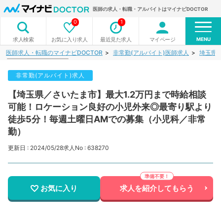
医師の求人・転職・アルバイトはマイナビDOCTOR
0
1
MENU
お気に入り求人
最近見た求人
マイページ
求人検索
医師求人・転職のマイナビDOCTOR
非常勤(アルバイト)医師求人
埼玉県
非常勤(アルバイト)求人
【埼玉県／さいたま市】最大1.2万円まで時給相談
可能！ロケーション良好の小児外来◎最寄り駅より
徒歩5分！毎週土曜日AMでの募集（小児科／非常
勤）
更新日 : 2024/05/28
求人No : 638270
お気に入り
求人を紹介してもらう