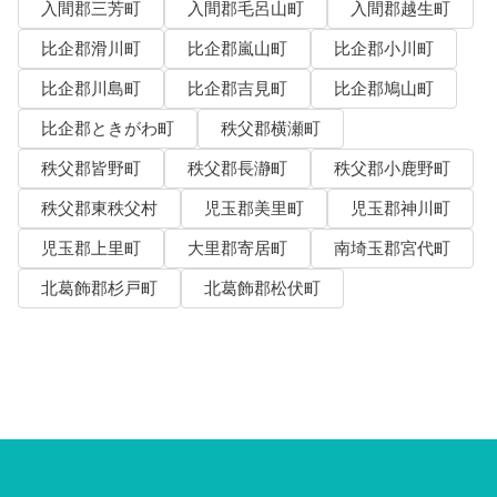
入間郡三芳町
入間郡毛呂山町
入間郡越生町
比企郡滑川町
比企郡嵐山町
比企郡小川町
比企郡川島町
比企郡吉見町
比企郡鳩山町
比企郡ときがわ町
秩父郡横瀬町
秩父郡皆野町
秩父郡長瀞町
秩父郡小鹿野町
秩父郡東秩父村
児玉郡美里町
児玉郡神川町
児玉郡上里町
大里郡寄居町
南埼玉郡宮代町
北葛飾郡杉戸町
北葛飾郡松伏町