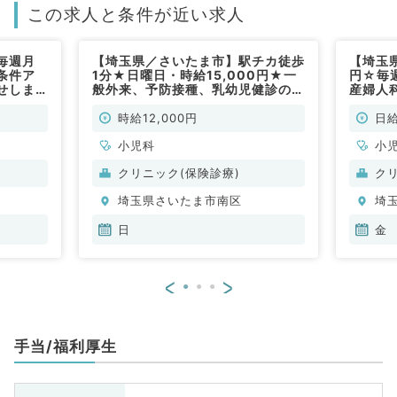
この求人と条件が近い求人
毎週月
【埼玉県／さいたま市】駅チカ徒歩
【埼玉
好条件ア
1分★日曜日・時給15,000円★一
円☆毎
せしま
般外来、予防接種、乳幼児健診のお
産婦人
／アクセ
仕事です！（小児科／非常勤）
娩・検
（小児科
カー通
時給12,000円
日給
小児科
小
クリニック(保険診療)
ク
埼玉県さいたま市南区
埼
日
金
<
>
手当/福利厚生