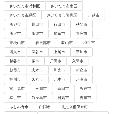
さいたま市浦和区
さいたま市南区
さいたま市緑区
さいたま市岩槻区
川越市
熊谷市
川口市
行田市
秩父市
所沢市
飯能市
加須市
本庄市
東松山市
春日部市
狭山市
羽生市
鴻巣市
深谷市
上尾市
草加市
越谷市
蕨市
戸田市
入間市
朝霞市
志木市
和光市
新座市
桶川市
久喜市
北本市
八潮市
富士見市
三郷市
蓮田市
坂戸市
幸手市
鶴ヶ島市
日高市
吉川市
ふじみ野市
白岡市
北足立郡伊奈町