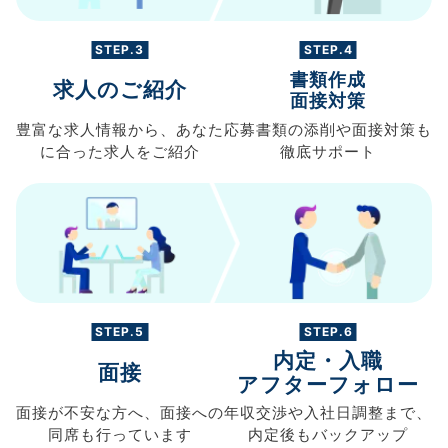
STEP.3
STEP.4
書類作成
求人のご紹介
面接対策
豊富な求人情報から、
あなた
応募書類の
添削や面接対策も
に合った求人を
ご紹介
徹底サポート
STEP.5
STEP.6
内定・入職
面接
アフターフォロー
面接が不安な方へ、
面接への
年収交渉や
入社日調整まで、
同席も
行っています
内定後もバックアップ