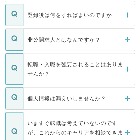
登録後は何をすればよいのですか
ご登録いただきましたら、弊社担当者がご
登録内容を確認し、その後メールもしくは
非公開求人とはなんですか？
お電話にて次のステップのご案内をいたし
ます。通常、5営業日以内にはご連絡をせて
マイナビDOCTORで取り扱っている求人の
いただきますので、しばらくお待ちくださ
うち約3割は、Webサイトからご覧いただ
転職・入職を強要されることはありま
い。
けない「非公開求人」です。非公開求人は
せんか？
下記の理由によって、一般には公開してい
ません。
転職・入職を強要することは一切ありませ
ん。また、仮に応募先から内定をいただい
個人情報は漏えいしませんか？
■応募殺到を避けるため 人気のある医療機
たとしても、ご本人が納得しない限り、内
関を公にしてしまうと、応募が殺到する場
定を承諾する必要はありません。内定先へ
個人情報が漏えいすることはありませんの
合があります。 選考を効率よく行うため
の辞退の連絡はキャリアパートナーが行い
で、ご安心ください。当サイトからの登録
いますぐ転職は考えていないのです
に、医療機関が求める条件に合った人材の
ますので、ご安心ください。
などで収集したご登録者様の個人情報は、
が、これからのキャリアを相談できま
みを人材紹介会社に依頼するケースが増え
ご本人のキャリアアップおよび転職活動の