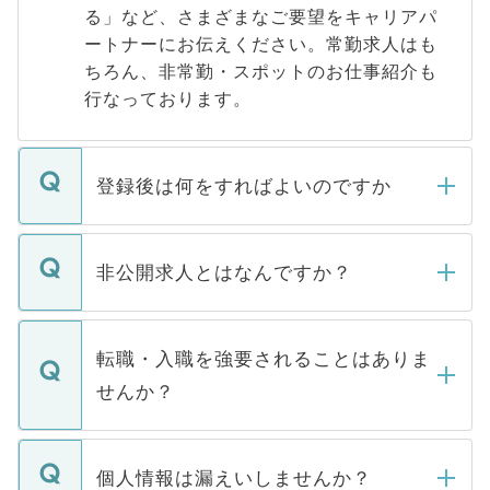
る」など、さまざまなご要望をキャリアパ
ートナーにお伝えください。常勤求人はも
ちろん、非常勤・スポットのお仕事紹介も
行なっております。
登録後は何をすればよいのですか
ご登録いただきましたら、弊社担当者がご
登録内容を確認し、その後メールもしくは
非公開求人とはなんですか？
お電話にて次のステップのご案内をいたし
ます。通常、5営業日以内にはご連絡をせて
マイナビDOCTORで取り扱っている求人の
いただきますので、しばらくお待ちくださ
うち約3割は、Webサイトからご覧いただ
転職・入職を強要されることはありま
い。
けない「非公開求人」です。非公開求人は
せんか？
下記の理由によって、一般には公開してい
ません。
転職・入職を強要することは一切ありませ
ん。また、仮に応募先から内定をいただい
個人情報は漏えいしませんか？