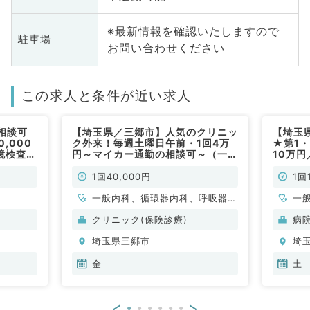
※最新情報を確認いたしますので
駐車場
お問い合わせください
この求人と条件が近い求人
相談可
【埼玉県／三郷市】人気のクリニッ
【埼玉
,000
ク外来！毎週土曜日午前・1回4万
★第1
鏡検査5
円～マイカー通勤の相談可～（一般
10万
する内視
内科／非常勤）
いしま
科／非常
1回40,000円
1回
一般内科、循環器内科、呼吸器内
一
科、消化器内科、内分泌・代謝内
科
クリニック(保険診療)
病
科、腎臓内科、健診・人間ドック
科
埼玉県三郷市
埼
金
土
<
>