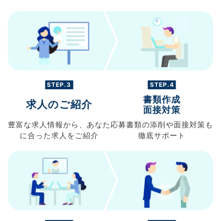
STEP.3
STEP.4
書類作成
求人のご紹介
面接対策
豊富な求人情報から、
あなた
応募書類の
添削や面接対策も
に合った求人を
ご紹介
徹底サポート