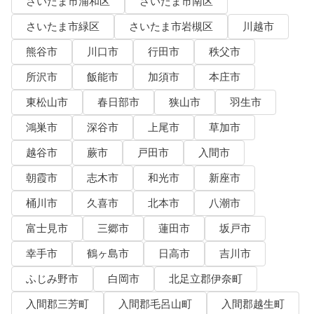
さいたま市浦和区
さいたま市南区
さいたま市緑区
さいたま市岩槻区
川越市
熊谷市
川口市
行田市
秩父市
所沢市
飯能市
加須市
本庄市
東松山市
春日部市
狭山市
羽生市
鴻巣市
深谷市
上尾市
草加市
越谷市
蕨市
戸田市
入間市
朝霞市
志木市
和光市
新座市
桶川市
久喜市
北本市
八潮市
富士見市
三郷市
蓮田市
坂戸市
幸手市
鶴ヶ島市
日高市
吉川市
ふじみ野市
白岡市
北足立郡伊奈町
入間郡三芳町
入間郡毛呂山町
入間郡越生町