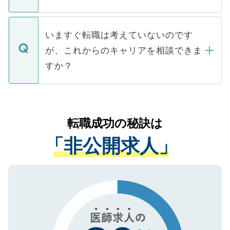
■応募殺到を避けるため 人気のある医療機
たとしても、ご本人が納得しない限り、内
関を公にしてしまうと、応募が殺到する場
定を承諾する必要はありません。内定先へ
個人情報が漏えいすることはありませんの
合があります。 選考を効率よく行うため
の辞退の連絡はキャリアパートナーが行い
で、ご安心ください。当サイトからの登録
いますぐ転職は考えていないのです
に、医療機関が求める条件に合った人材の
ますので、ご安心ください。
などで収集したご登録者様の個人情報は、
が、これからのキャリアを相談できま
みを人材紹介会社に依頼するケースが増え
ご本人のキャリアアップおよび転職活動の
ています。
すか？
支援を目的に使用いたします。お預かりし
ているすべての個人データはご本人の許可
お気軽にご相談ください。先生専任のキャ
なく、医療機関側に開示したり、第三者に
リアパートナーが将来のご希望などをおう
提供することは一切ありません。また弊社
かがいして、現在の医療機関の状況や紹介
転職成功の秘訣は
は、個人情報の取り扱いについての厳密な
経験をまじえながら、適切なアドバイスを
管理基準を満たした事業者のみに付与され
「非公開求人」
させていただきます。すぐにご転職をされ
る、プライバシーマークを取得済みです。
ない方には、長期的なサポートが可能です
ご登録いただいた個人情報は、SSL（デー
ので、まずはご登録ください。
タ暗号化）によって保護されていますの
で、機密保持に関してもご安心ください。