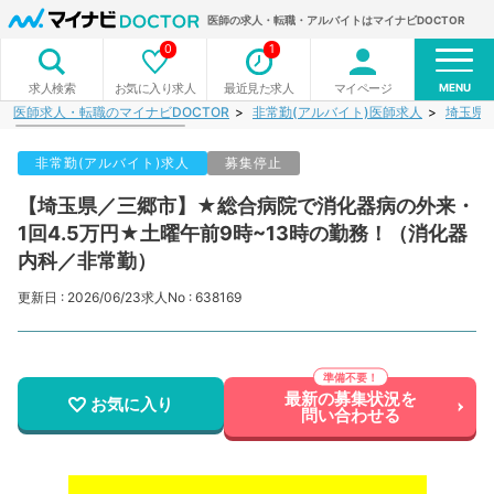
医師の求人・転職・アルバイトはマイナビDOCTOR
0
1
MENU
お気に入り求人
最近見た求人
マイページ
求人検索
医師求人・転職のマイナビDOCTOR
非常勤(アルバイト)医師求人
埼玉県
非常勤(アルバイト)求人
募集停止
【埼玉県／三郷市】★総合病院で消化器病の外来・
1回4.5万円★土曜午前9時~13時の勤務！（消化器
内科／非常勤）
更新日 : 2026/06/23
求人No : 638169
最新の募集状況を
お気に入り
問い合わせる