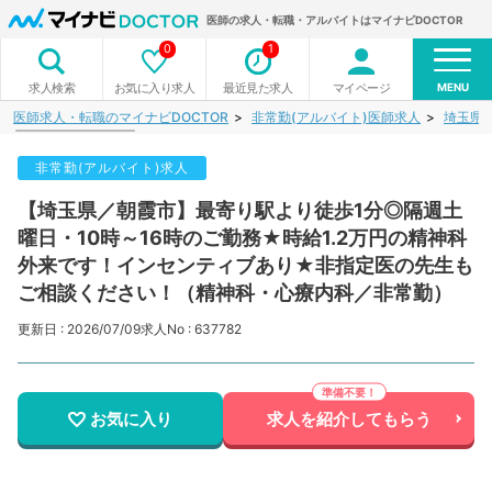
医師の求人・転職・アルバイトはマイナビDOCTOR
0
1
MENU
お気に入り求人
最近見た求人
マイページ
求人検索
医師求人・転職のマイナビDOCTOR
非常勤(アルバイト)医師求人
埼玉県
非常勤(アルバイト)求人
【埼玉県／朝霞市】最寄り駅より徒歩1分◎隔週土
曜日・10時～16時のご勤務★時給1.2万円の精神科
外来です！インセンティブあり★非指定医の先生も
ご相談ください！（精神科・心療内科／非常勤）
更新日 : 2026/07/09
求人No : 637782
お気に入り
求人を紹介してもらう