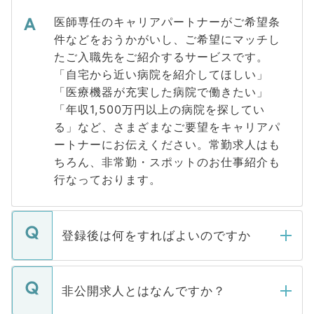
医師専任のキャリアパートナーがご希望条
件などをおうかがいし、ご希望にマッチし
たご入職先をご紹介するサービスです。
「自宅から近い病院を紹介してほしい」
「医療機器が充実した病院で働きたい」
「年収1,500万円以上の病院を探してい
る」など、さまざまなご要望をキャリアパ
ートナーにお伝えください。常勤求人はも
ちろん、非常勤・スポットのお仕事紹介も
行なっております。
登録後は何をすればよいのですか
ご登録いただきましたら、弊社担当者がご
登録内容を確認し、その後メールもしくは
非公開求人とはなんですか？
お電話にて次のステップのご案内をいたし