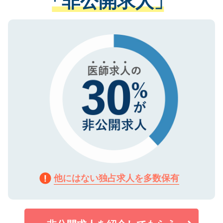
「非公開求人」
る、プライバシーマークを取得済みです。
ない方には、長期的なサポートが可能です
ご登録いただいた個人情報は、SSL（デー
ので、まずはご登録ください。
タ暗号化）によって保護されていますの
で、機密保持に関してもご安心ください。
他にはない独占求人を多数保有