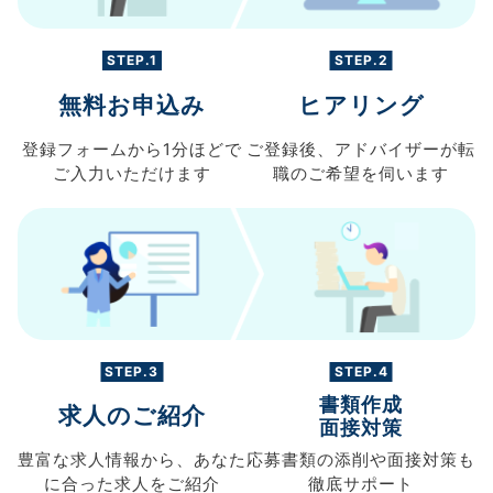
STEP.1
STEP.2
無料お申込み
ヒアリング
登録フォームから
1分ほどで
ご登録後、
アドバイザーが転
ご入力
いただけます
職の
ご希望を伺います
STEP.3
STEP.4
書類作成
求人のご紹介
面接対策
豊富な求人情報から、
あなた
応募書類の
添削や面接対策も
に合った求人を
ご紹介
徹底サポート