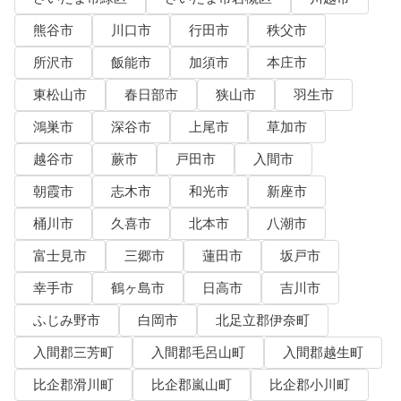
熊谷市
川口市
行田市
秩父市
所沢市
飯能市
加須市
本庄市
東松山市
春日部市
狭山市
羽生市
鴻巣市
深谷市
上尾市
草加市
越谷市
蕨市
戸田市
入間市
朝霞市
志木市
和光市
新座市
桶川市
久喜市
北本市
八潮市
富士見市
三郷市
蓮田市
坂戸市
幸手市
鶴ヶ島市
日高市
吉川市
ふじみ野市
白岡市
北足立郡伊奈町
入間郡三芳町
入間郡毛呂山町
入間郡越生町
比企郡滑川町
比企郡嵐山町
比企郡小川町