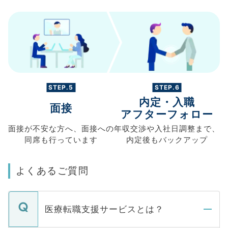
STEP.5
STEP.6
内定・入職
面接
アフターフォロー
面接が不安な方へ、
面接への
年収交渉や
入社日調整まで、
同席も
行っています
内定後もバックアップ
よくあるご質問
医療転職支援サービスとは？