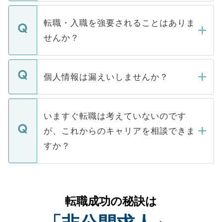
ます。通常、5営業日以内にはご連絡をせて
マイナビDOCTORで取り扱っている求人の
いただきますので、しばらくお待ちくださ
うち約3割は、Webサイトからご覧いただ
転職・入職を強要されることはありま
い。
けない「非公開求人」です。非公開求人は
せんか？
下記の理由によって、一般には公開してい
ません。
転職・入職を強要することは一切ありませ
ん。また、仮に応募先から内定をいただい
個人情報は漏えいしませんか？
■応募殺到を避けるため 人気のある医療機
たとしても、ご本人が納得しない限り、内
関を公にしてしまうと、応募が殺到する場
定を承諾する必要はありません。内定先へ
個人情報が漏えいすることはありませんの
合があります。 選考を効率よく行うため
の辞退の連絡はキャリアパートナーが行い
で、ご安心ください。当サイトからの登録
いますぐ転職は考えていないのです
に、医療機関が求める条件に合った人材の
ますので、ご安心ください。
などで収集したご登録者様の個人情報は、
が、これからのキャリアを相談できま
みを人材紹介会社に依頼するケースが増え
ご本人のキャリアアップおよび転職活動の
ています。
すか？
支援を目的に使用いたします。お預かりし
ているすべての個人データはご本人の許可
お気軽にご相談ください。先生専任のキャ
なく、医療機関側に開示したり、第三者に
リアパートナーが将来のご希望などをおう
提供することは一切ありません。また弊社
かがいして、現在の医療機関の状況や紹介
転職成功の秘訣は
は、個人情報の取り扱いについての厳密な
経験をまじえながら、適切なアドバイスを
管理基準を満たした事業者のみに付与され
させていただきます。すぐにご転職をされ