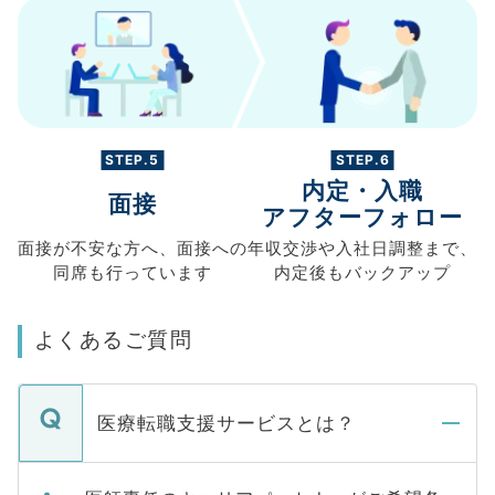
STEP.5
STEP.6
内定・入職
面接
アフターフォロー
面接が不安な方へ、
面接への
年収交渉や
入社日調整まで、
同席も
行っています
内定後もバックアップ
よくあるご質問
医療転職支援サービスとは？