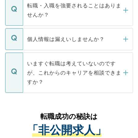
いただきますので、しばらくお待ちくださ
うち約3割は、Webサイトからご覧いただ
転職・入職を強要されることはありま
い。
けない「非公開求人」です。非公開求人は
せんか？
下記の理由によって、一般には公開してい
ません。
転職・入職を強要することは一切ありませ
ん。また、仮に応募先から内定をいただい
個人情報は漏えいしませんか？
■応募殺到を避けるため 人気のある医療機
たとしても、ご本人が納得しない限り、内
関を公にしてしまうと、応募が殺到する場
定を承諾する必要はありません。内定先へ
個人情報が漏えいすることはありませんの
合があります。 選考を効率よく行うため
の辞退の連絡はキャリアパートナーが行い
で、ご安心ください。当サイトからの登録
いますぐ転職は考えていないのです
に、医療機関が求める条件に合った人材の
ますので、ご安心ください。
などで収集したご登録者様の個人情報は、
が、これからのキャリアを相談できま
みを人材紹介会社に依頼するケースが増え
ご本人のキャリアアップおよび転職活動の
ています。
すか？
支援を目的に使用いたします。お預かりし
ているすべての個人データはご本人の許可
お気軽にご相談ください。先生専任のキャ
なく、医療機関側に開示したり、第三者に
リアパートナーが将来のご希望などをおう
提供することは一切ありません。また弊社
かがいして、現在の医療機関の状況や紹介
転職成功の秘訣は
は、個人情報の取り扱いについての厳密な
経験をまじえながら、適切なアドバイスを
管理基準を満たした事業者のみに付与され
「非公開求人」
させていただきます。すぐにご転職をされ
る、プライバシーマークを取得済みです。
ない方には、長期的なサポートが可能です