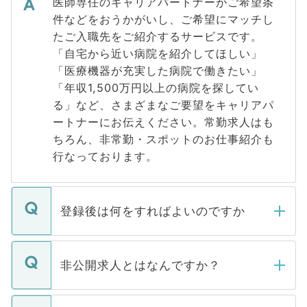
医師専任のキャリアパートナーがご希望条
件などをおうかがいし、ご希望にマッチし
たご入職先をご紹介するサービスです。
「自宅から近い病院を紹介してほしい」
「医療機器が充実した病院で働きたい」
「年収1,500万円以上の病院を探してい
る」など、さまざまなご要望をキャリアパ
ートナーにお伝えください。常勤求人はも
ちろん、非常勤・スポットのお仕事紹介も
行なっております。
登録後は何をすればよいのですか
ご登録いただきましたら、弊社担当者がご
登録内容を確認し、その後メールもしくは
非公開求人とはなんですか？
お電話にて次のステップのご案内をいたし
ます。通常、5営業日以内にはご連絡をせて
マイナビDOCTORで取り扱っている求人の