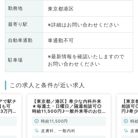
東京都港区
勤務地
※詳細はお問い合わせください
最寄り駅
車通勤不可
自動車通勤
※最新情報を確認いたしますので
駐車場
お問い合わせください
この求人と条件が近い求人
アで駅チ
【東京都／港区】希少な内科外来
【東京
週も可
★毎週土・日曜日／隔週相談可◎
相談可◎
.3万円
時給11,500円♪一般外来等のお仕
円♪希
（皮膚
事です！駅チカで通勤便利☆（⼀
す！駅
般内科・⽪膚科／非常勤）
科・⽪
時給11,500円
時給
皮膚科、一般内科
皮