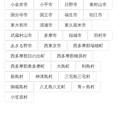
小金井市
小平市
日野市
東村山市
国分寺市
国立市
福生市
狛江市
東大和市
清瀬市
東久留米市
武蔵村山市
多摩市
稲城市
羽村市
あきる野市
西東京市
西多摩郡瑞穂町
西多摩郡日の出町
西多摩郡檜原村
西多摩郡奥多摩町
大島町
利島村
新島村
神津島村
三宅島三宅村
御蔵島村
八丈島八丈町
青ヶ島村
小笠原村