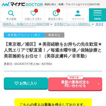
医師の求人・転職・アルバイトはマイナビDOCTOR
0
1
MENU
お気に入り求人
最近見た求人
マイページ
求人検索
医師求人・転職のマイナビDOCTOR
非常勤(アルバイト)医師求人
東京都
非常勤(アルバイト)求人
募集停止
【東京都／港区】★美容経験をお持ちの先生歓迎★
人気エリアで駅直通！／毎週水曜午後／保険診療と
美容施術をお任せ！（美容皮膚科／非常勤）
更新日 : 2024/07/17
求人No : 637650
最新の募集状況を
お気に入り
問い合わせる
こちらの求人は募集を停止しております。