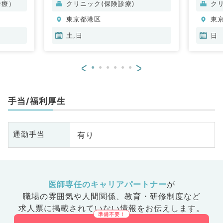
診療）
クリニック(保険診療)
ク
東京都港区
東
土,日
日
<
>
手当/福利厚生
有り
通勤手当
医師専任のキャリアパートナー
が
職場の雰囲気や人間関係、
教育・研修制度など
求人票に掲載されていない情報をお伝えします。