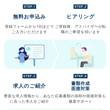
STEP.1
STEP.2
無料お申込み
ヒアリング
登録フォームから
1分ほどで
ご登録後、
アドバイザーが転
ご入力
いただけます
職の
ご希望を伺います
STEP.3
STEP.4
書類作成
求人のご紹介
面接対策
豊富な求人情報から、
あなた
応募書類の
添削や面接対策も
に合った求人を
ご紹介
徹底サポート