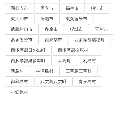
国分寺市
国立市
福生市
狛江市
東大和市
清瀬市
東久留米市
武蔵村山市
多摩市
稲城市
羽村市
あきる野市
西東京市
西多摩郡瑞穂町
西多摩郡日の出町
西多摩郡檜原村
西多摩郡奥多摩町
大島町
利島村
新島村
神津島村
三宅島三宅村
御蔵島村
八丈島八丈町
青ヶ島村
小笠原村