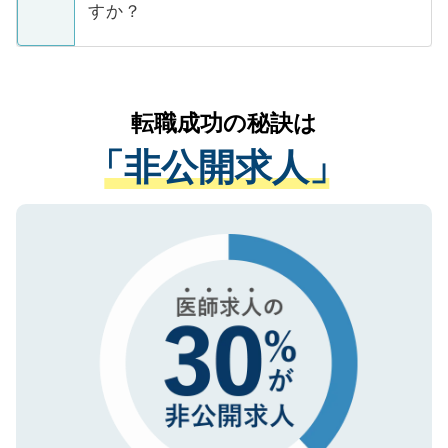
ています。
すか？
支援を目的に使用いたします。お預かりし
ているすべての個人データはご本人の許可
お気軽にご相談ください。先生専任のキャ
なく、医療機関側に開示したり、第三者に
リアパートナーが将来のご希望などをおう
提供することは一切ありません。また弊社
かがいして、現在の医療機関の状況や紹介
転職成功の秘訣は
は、個人情報の取り扱いについての厳密な
経験をまじえながら、適切なアドバイスを
管理基準を満たした事業者のみに付与され
「非公開求人」
させていただきます。すぐにご転職をされ
る、プライバシーマークを取得済みです。
ない方には、長期的なサポートが可能です
ご登録いただいた個人情報は、SSL（デー
ので、まずはご登録ください。
タ暗号化）によって保護されていますの
で、機密保持に関してもご安心ください。