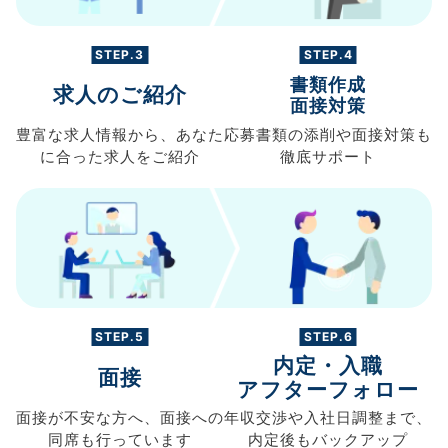
STEP.3
STEP.4
書類作成
求人のご紹介
面接対策
豊富な求人情報から、
あなた
応募書類の
添削や面接対策も
に合った求人を
ご紹介
徹底サポート
STEP.5
STEP.6
内定・入職
面接
アフターフォロー
面接が不安な方へ、
面接への
年収交渉や
入社日調整まで、
同席も
行っています
内定後もバックアップ