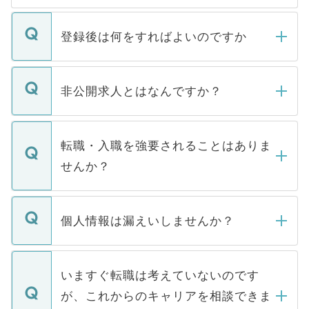
登録後は何をすればよいのですか
ご登録いただきましたら、弊社担当者がご
登録内容を確認し、その後メールもしくは
非公開求人とはなんですか？
お電話にて次のステップのご案内をいたし
ます。通常、5営業日以内にはご連絡をせて
マイナビDOCTORで取り扱っている求人の
いただきますので、しばらくお待ちくださ
うち約3割は、Webサイトからご覧いただ
転職・入職を強要されることはありま
い。
けない「非公開求人」です。非公開求人は
せんか？
下記の理由によって、一般には公開してい
ません。
転職・入職を強要することは一切ありませ
ん。また、仮に応募先から内定をいただい
個人情報は漏えいしませんか？
■応募殺到を避けるため 人気のある医療機
たとしても、ご本人が納得しない限り、内
関を公にしてしまうと、応募が殺到する場
定を承諾する必要はありません。内定先へ
個人情報が漏えいすることはありませんの
合があります。 選考を効率よく行うため
の辞退の連絡はキャリアパートナーが行い
で、ご安心ください。当サイトからの登録
いますぐ転職は考えていないのです
に、医療機関が求める条件に合った人材の
ますので、ご安心ください。
などで収集したご登録者様の個人情報は、
が、これからのキャリアを相談できま
みを人材紹介会社に依頼するケースが増え
ご本人のキャリアアップおよび転職活動の