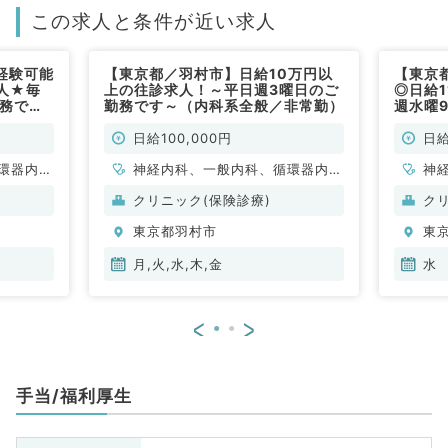
この求人と条件が近い求人
経験可能
【東京都／羽村市】日給10万円以
【東京
人★毎
上の往診求人！～平日週3曜日のご
◎日給
勤務です
勤務です～（内科系全般／非常勤）
週水曜9
般／非常
◎来春
勤）
日給100,000円
日給
環器内
神経内科、一般内科、循環器内
神
内科、内
科、呼吸器内科、消化器内科、内
科
クリニック(保険診療)
ク
科
分泌・代謝内科、腎臓内科
分
東京都羽村市
東
月,火,水,木,金
水
<
>
手当/福利厚生