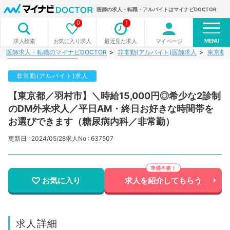
医師の求人・転職・アルバイトはマイナビDOCTOR
0
1
MENU
お気に入り求人
最近見た求人
マイページ
求人検索
医師求人・転職のマイナビDOCTOR
非常勤(アルバイト)医師求人
東京都
非常勤(アルバイト)求人
【東京都／羽村市】＼時給15,000円◎希少な2診制
のDM外来求人／平日AM・終日お好きな時間帯を
お選びできます（糖尿病内科／非常勤）
更新日 : 2024/05/28
求人No : 637507
お気に入り
求人を紹介してもらう
求人詳細