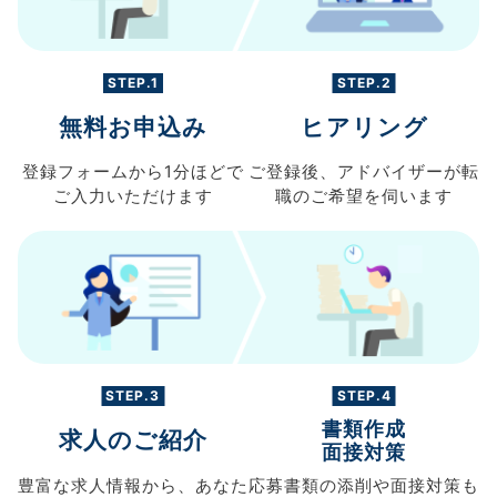
STEP.1
STEP.2
無料お申込み
ヒアリング
登録フォームから
1分ほどで
ご登録後、
アドバイザーが転
ご入力
いただけます
職の
ご希望を伺います
STEP.3
STEP.4
書類作成
求人のご紹介
面接対策
豊富な求人情報から、
あなた
応募書類の
添削や面接対策も