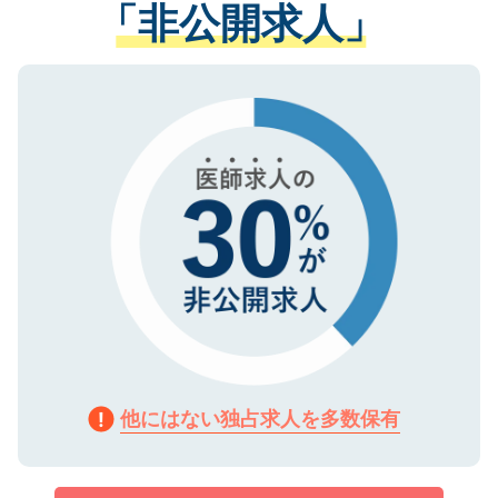
管理基準を満たした事業者のみに付与され
「非公開求人」
させていただきます。すぐにご転職をされ
る、プライバシーマークを取得済みです。
ない方には、長期的なサポートが可能です
ご登録いただいた個人情報は、SSL（デー
ので、まずはご登録ください。
タ暗号化）によって保護されていますの
で、機密保持に関してもご安心ください。
他にはない独占求人を多数保有