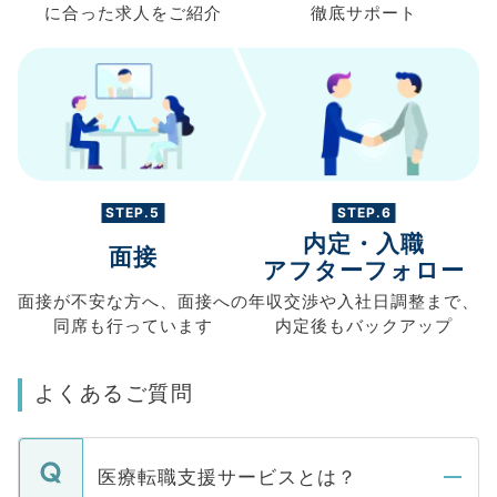
に合った求人を
ご紹介
徹底サポート
STEP.5
STEP.6
内定・入職
面接
アフターフォロー
面接が不安な方へ、
面接への
年収交渉や
入社日調整まで、
同席も
行っています
内定後もバックアップ
よくあるご質問
医療転職支援サービスとは？