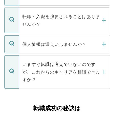
お電話にて次のステップのご案内をいたし
ます。通常、5営業日以内にはご連絡をせて
マイナビDOCTORで取り扱っている求人の
いただきますので、しばらくお待ちくださ
うち約3割は、Webサイトからご覧いただ
転職・入職を強要されることはありま
い。
けない「非公開求人」です。非公開求人は
せんか？
下記の理由によって、一般には公開してい
ません。
転職・入職を強要することは一切ありませ
ん。また、仮に応募先から内定をいただい
個人情報は漏えいしませんか？
■応募殺到を避けるため 人気のある医療機
たとしても、ご本人が納得しない限り、内
関を公にしてしまうと、応募が殺到する場
定を承諾する必要はありません。内定先へ
個人情報が漏えいすることはありませんの
合があります。 選考を効率よく行うため
の辞退の連絡はキャリアパートナーが行い
で、ご安心ください。当サイトからの登録
いますぐ転職は考えていないのです
に、医療機関が求める条件に合った人材の
ますので、ご安心ください。
などで収集したご登録者様の個人情報は、
が、これからのキャリアを相談できま
みを人材紹介会社に依頼するケースが増え
ご本人のキャリアアップおよび転職活動の
ています。
すか？
支援を目的に使用いたします。お預かりし
ているすべての個人データはご本人の許可
お気軽にご相談ください。先生専任のキャ
なく、医療機関側に開示したり、第三者に
リアパートナーが将来のご希望などをおう
提供することは一切ありません。また弊社
かがいして、現在の医療機関の状況や紹介
転職成功の秘訣は
は、個人情報の取り扱いについての厳密な
経験をまじえながら、適切なアドバイスを