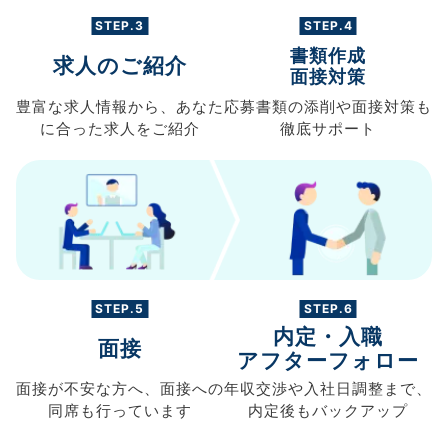
STEP.3
STEP.4
書類作成
求人のご紹介
面接対策
豊富な求人情報から、
あなた
応募書類の
添削や面接対策も
に合った求人を
ご紹介
徹底サポート
STEP.5
STEP.6
内定・入職
面接
アフターフォロー
面接が不安な方へ、
面接への
年収交渉や
入社日調整まで、
同席も
行っています
内定後もバックアップ