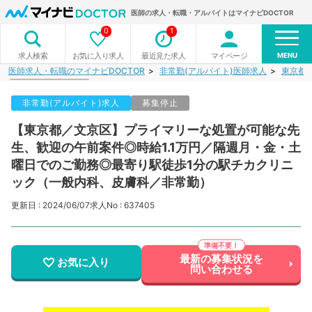
医師の求人・転職・アルバイトはマイナビDOCTOR
0
1
MENU
お気に入り求人
最近見た求人
マイページ
求人検索
医師求人・転職のマイナビDOCTOR
非常勤(アルバイト)医師求人
東京都
非常勤(アルバイト)求人
募集停止
【東京都／文京区】プライマリーな処置が可能な先
生、歓迎の午前案件◎時給1.1万円／隔週月・金・土
曜日でのご勤務◎最寄り駅徒歩1分の駅チカクリニ
ック（一般内科、皮膚科／非常勤）
更新日 : 2024/06/07
求人No : 637405
最新の募集状況を
お気に入り
問い合わせる