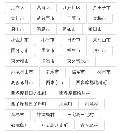
足立区
葛飾区
江戸川区
八王子市
立川市
武蔵野市
三鷹市
青梅市
府中市
昭島市
調布市
町田市
小金井市
小平市
日野市
東村山市
国分寺市
国立市
福生市
狛江市
東大和市
清瀬市
東久留米市
武蔵村山市
多摩市
稲城市
羽村市
あきる野市
西東京市
西多摩郡瑞穂町
西多摩郡日の出町
西多摩郡檜原村
西多摩郡奥多摩町
大島町
利島村
新島村
神津島村
三宅島三宅村
御蔵島村
八丈島八丈町
青ヶ島村