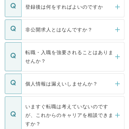
登録後は何をすればよいのですか
ご登録いただきましたら、弊社担当者がご
登録内容を確認し、その後メールもしくは
非公開求人とはなんですか？
お電話にて次のステップのご案内をいたし
ます。通常、5営業日以内にはご連絡をせて
マイナビDOCTORで取り扱っている求人の
いただきますので、しばらくお待ちくださ
うち約3割は、Webサイトからご覧いただ
転職・入職を強要されることはありま
い。
けない「非公開求人」です。非公開求人は
せんか？
下記の理由によって、一般には公開してい
ません。
転職・入職を強要することは一切ありませ
ん。また、仮に応募先から内定をいただい
個人情報は漏えいしませんか？
■応募殺到を避けるため 人気のある医療機
たとしても、ご本人が納得しない限り、内
関を公にしてしまうと、応募が殺到する場
定を承諾する必要はありません。内定先へ
個人情報が漏えいすることはありませんの
合があります。 選考を効率よく行うため
の辞退の連絡はキャリアパートナーが行い
で、ご安心ください。当サイトからの登録
いますぐ転職は考えていないのです
に、医療機関が求める条件に合った人材の
ますので、ご安心ください。
などで収集したご登録者様の個人情報は、
が、これからのキャリアを相談できま
みを人材紹介会社に依頼するケースが増え
ご本人のキャリアアップおよび転職活動の
ています。
すか？
支援を目的に使用いたします。お預かりし