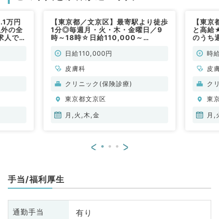
.1万円
【東京都／文京区】最寄駅より徒歩
【東京
以外の全
1分◎毎週月・火・木・金曜日／9
と高給
求人です
時～18時☆日給110,000～
のうち
120,000円／訪問診療のお仕事で
ちの方
す（皮膚科／非常勤）
非常勤
日給110,000円
時給
皮膚科
皮
クリニック(保険診療)
ク
東京都文京区
東
月,火,木,金
月,
<
>
手当/福利厚生
有り
通勤手当