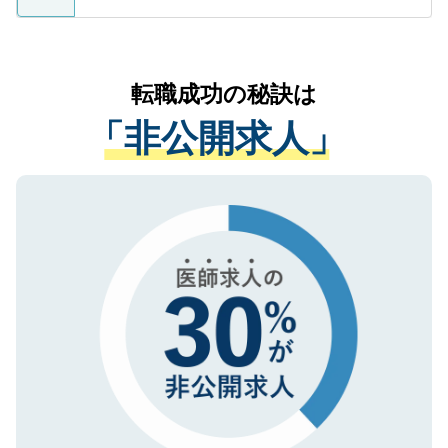
ているすべての個人データはご本人の許可
お気軽にご相談ください。先生専任のキャ
なく、医療機関側に開示したり、第三者に
リアパートナーが将来のご希望などをおう
提供することは一切ありません。また弊社
かがいして、現在の医療機関の状況や紹介
転職成功の秘訣は
は、個人情報の取り扱いについての厳密な
経験をまじえながら、適切なアドバイスを
管理基準を満たした事業者のみに付与され
「非公開求人」
させていただきます。すぐにご転職をされ
る、プライバシーマークを取得済みです。
ない方には、長期的なサポートが可能です
ご登録いただいた個人情報は、SSL（デー
ので、まずはご登録ください。
タ暗号化）によって保護されていますの
で、機密保持に関してもご安心ください。