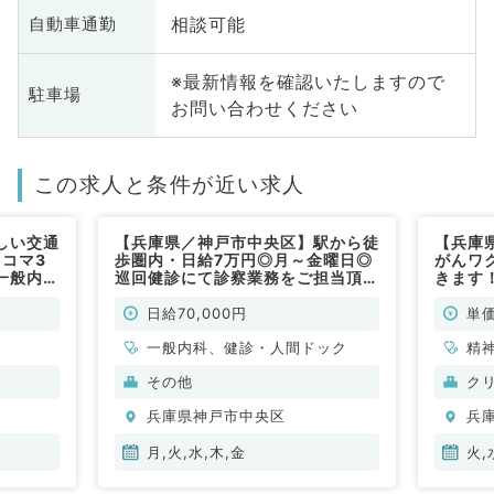
相談可能
自動車通勤
※最新情報を確認いたしますので
駐車場
お問い合わせください
この求人と条件が近い求人
しい交通
【兵庫県／神戸市中央区】駅から徒
【兵庫
コマ3
歩圏内・日給7万円◎月～金曜日◎
がんワ
一般内科
巡回健診にて診察業務をご担当頂き
きます
ます（健診・人間ドック／非常勤）
週1曜
時半／
日給70,000円
単価
常勤）
一般内科、健診・人間ドック
精
外
その他
ク
心
兵庫県神戸市中央区
兵
眼
吸
月,火,水,木,金
火,
代