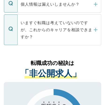
ん。また、仮に応募先から内定をいただい
個人情報は漏えいしませんか？
■応募殺到を避けるため 人気のある医療機
たとしても、ご本人が納得しない限り、内
関を公にしてしまうと、応募が殺到する場
定を承諾する必要はありません。内定先へ
個人情報が漏えいすることはありませんの
合があります。 選考を効率よく行うため
の辞退の連絡はキャリアパートナーが行い
で、ご安心ください。当サイトからの登録
いますぐ転職は考えていないのです
に、医療機関が求める条件に合った人材の
ますので、ご安心ください。
などで収集したご登録者様の個人情報は、
が、これからのキャリアを相談できま
みを人材紹介会社に依頼するケースが増え
ご本人のキャリアアップおよび転職活動の
ています。
すか？
支援を目的に使用いたします。お預かりし
ているすべての個人データはご本人の許可
お気軽にご相談ください。先生専任のキャ
なく、医療機関側に開示したり、第三者に
リアパートナーが将来のご希望などをおう
提供することは一切ありません。また弊社
かがいして、現在の医療機関の状況や紹介
転職成功の秘訣は
は、個人情報の取り扱いについての厳密な
経験をまじえながら、適切なアドバイスを
管理基準を満たした事業者のみに付与され
「非公開求人」
させていただきます。すぐにご転職をされ
る、プライバシーマークを取得済みです。
ない方には、長期的なサポートが可能です
ご登録いただいた個人情報は、SSL（デー
ので、まずはご登録ください。
タ暗号化）によって保護されていますの
で、機密保持に関してもご安心ください。