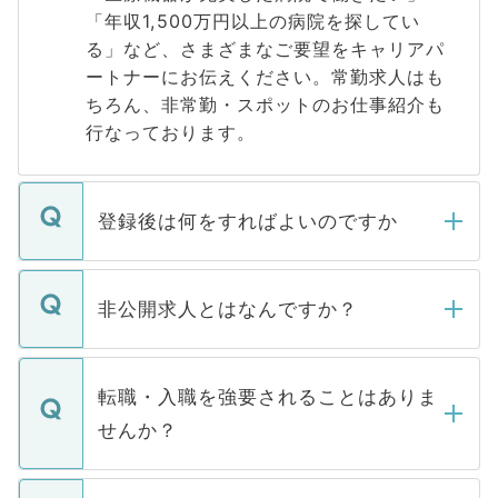
「年収1,500万円以上の病院を探してい
る」など、さまざまなご要望をキャリアパ
ートナーにお伝えください。常勤求人はも
ちろん、非常勤・スポットのお仕事紹介も
行なっております。
登録後は何をすればよいのですか
ご登録いただきましたら、弊社担当者がご
登録内容を確認し、その後メールもしくは
非公開求人とはなんですか？
お電話にて次のステップのご案内をいたし
ます。通常、5営業日以内にはご連絡をせて
マイナビDOCTORで取り扱っている求人の
いただきますので、しばらくお待ちくださ
うち約3割は、Webサイトからご覧いただ
転職・入職を強要されることはありま
い。
けない「非公開求人」です。非公開求人は
せんか？
下記の理由によって、一般には公開してい
ません。
転職・入職を強要することは一切ありませ