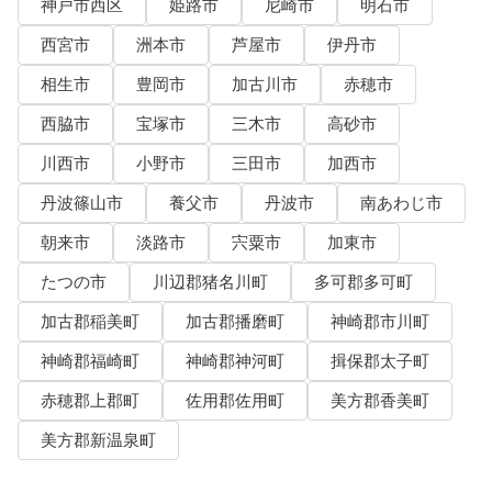
神戸市西区
姫路市
尼崎市
明石市
西宮市
洲本市
芦屋市
伊丹市
相生市
豊岡市
加古川市
赤穂市
西脇市
宝塚市
三木市
高砂市
川西市
小野市
三田市
加西市
丹波篠山市
養父市
丹波市
南あわじ市
朝来市
淡路市
宍粟市
加東市
たつの市
川辺郡猪名川町
多可郡多可町
加古郡稲美町
加古郡播磨町
神崎郡市川町
神崎郡福崎町
神崎郡神河町
揖保郡太子町
赤穂郡上郡町
佐用郡佐用町
美方郡香美町
美方郡新温泉町