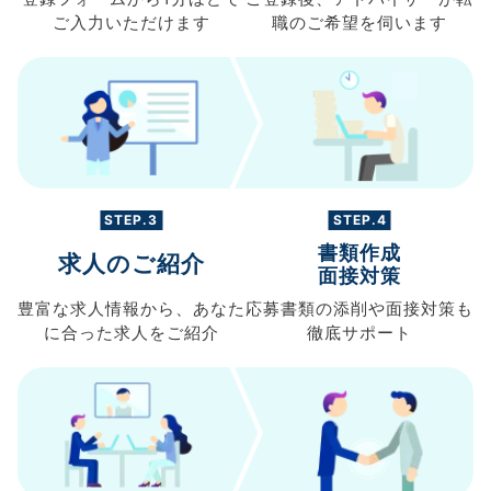
ご入力
いただけます
職の
ご希望を伺います
STEP.3
STEP.4
書類作成
求人のご紹介
面接対策
豊富な求人情報から、
あなた
応募書類の
添削や面接対策も
に合った求人を
ご紹介
徹底サポート