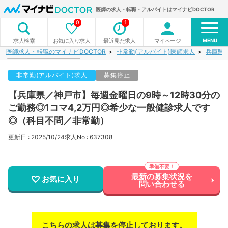
医師の求人・転職・アルバイトはマイナビDOCTOR
0
1
MENU
お気に入り求人
最近見た求人
マイページ
求人検索
医師求人・転職のマイナビDOCTOR
非常勤(アルバイト)医師求人
兵庫県
非常勤(アルバイト)求人
募集停止
【兵庫県／神戸市】毎週金曜日の9時～12時30分の
ご勤務◎1コマ4,2万円◎希少な一般健診求人です
◎（科目不問／非常勤）
更新日 : 2025/10/24
求人No : 637308
最新の募集状況を
お気に入り
問い合わせる
こちらの求人は募集を停止しております。