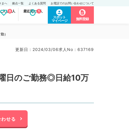
さまへ
拠点一覧
よくある質問
お電話でのお問い合わせについて
に入り求人
0
最近見た求人
1
スポット
無料登録
マイページ
常勤）
更新日 : 2024/03/06
求人No : 637169
曜日のご勤務◎日給10万
合わせる