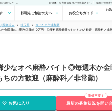
【埼玉県／さいたま市】稀少なオペ麻酔バイト◎毎週木か金曜日のご勤務◎日給10万円～◎産科麻酔経験をおもちの方歓迎（麻酔科／非常勤）非常勤(アルバイト)の求人｜医師の求人・転職・アルバイトは【マイナビDOCTOR】
自治体・公共団体採用ご担当者さまへ
採用ご担当者
お気
す
転職をご検討の方へ
お役立ちガイド
ト)医師求人
埼玉県
さいたま市浦和区
木か金曜日のご勤務◎日給10万円～◎産科麻酔経験をおもちの方歓迎（麻酔科／非
稀少なオペ麻酔バイト◎毎週木か金
もちの方歓迎（麻酔科／非常勤）
お気に入り
最新の募集状況を問い