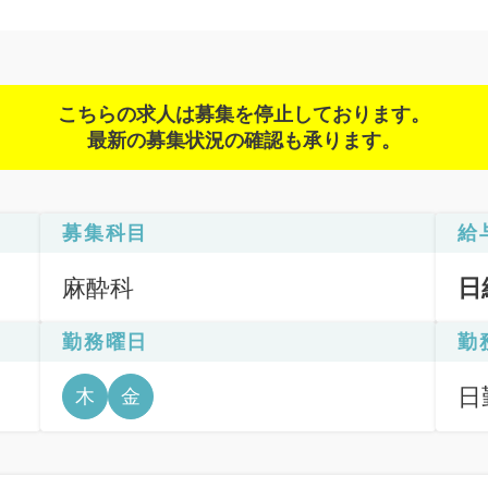
こちらの求人は募集を停止しております。
最新の募集状況の確認も承ります。
募集科目
給
麻酔科
日
勤務曜日
勤
日
木
金
6