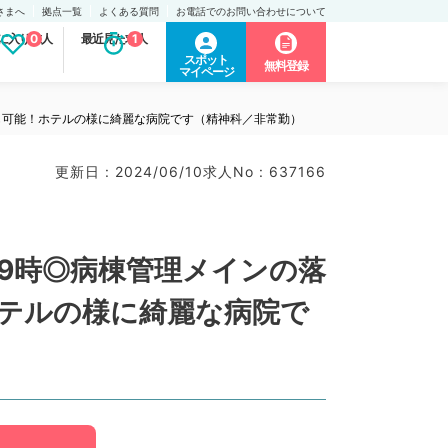
さまへ
拠点一覧
よくある質問
お電話でのお問い合わせについて
に入り求人
0
最近見た求人
1
スポット
無料登録
マイページ
給も可能！ホテルの様に綺麗な病院です（精神科／非常勤）
更新日 : 2024/06/10
求人No : 637166
日9時◎病棟管理メインの落
テルの様に綺麗な病院で