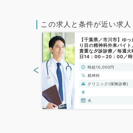
この求人と条件が近い求人
松戸市】コマ5
【千葉県／市川市】ゆっ
での訪問診療バ
り目の精神科外来バイト
曜日PMのみ
貴重な夕診診療／毎週火
（精神科／非常
日14：00～20：00／
10,000円／専門医不問
<
00円
時給10,000円
クリニックでのお仕事で
す。（精神科・非常勤）
精神科
般）
クリニック(保険診療)
火