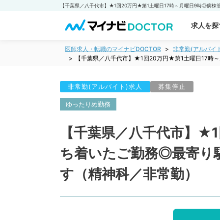
求人を探
医師求人・転職のマイナビDOCTOR
非常勤(アルバイ
【千葉県／八千代市】★1回20万円★第1土曜日17
非常勤(アルバイト)求人
募集停止
ゆったりめ勤務
【千葉県／八千代市】★1
ち着いたご勤務◎最寄り
す（精神科／非常勤）