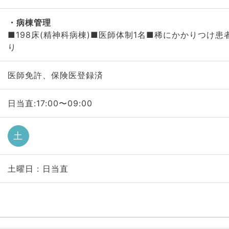
病棟管理
■198床(精神科病棟)■医師体制1名■稀にかかりつけ
り
医師免許、保険医登録済
日当直:17:00〜09:00
土
土曜日 : 日当直