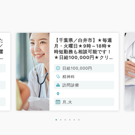
た
【千葉県／白井市】★毎週
／
月・火曜日★9時～18時★
曜
時短勤務も相談可能です！
時給
★日給100,000円★クリニ
の
ックの訪問診療のお仕事で
日給100,000円
す！(精神科／非常勤)
精神科
訪問診療
月,火