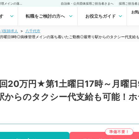
【千葉県／八千代市】★1回20万円★第1土曜日17時～月曜日9時◎病棟管理メインの落ち着いたご勤務◎最寄り駅からのタクシー代支給も可能！ホテルの様に綺麗な病院です（精神科／非常勤）非常勤(アルバイト)の求人｜医師の求人・転職・アルバイトは【マイナビDOCTOR】
自治体・公共団体採用ご担当者さまへ
採用ご担当者
お気
す
転職をご検討の方へ
お役立ちガイド
ト)医師求人
八千代市
時～月曜日9時◎病棟管理メインの落ち着いたご勤務◎最寄り駅からのタクシー代支
回20万円★第1土曜日17時～月曜
駅からのタクシー代支給も可能！ホ