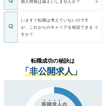
ん。また、仮に応募先から内定をいただい
個人情報は漏えいしませんか？
■応募殺到を避けるため 人気のある医療機
たとしても、ご本人が納得しない限り、内
関を公にしてしまうと、応募が殺到する場
定を承諾する必要はありません。内定先へ
個人情報が漏えいすることはありませんの
合があります。 選考を効率よく行うため
の辞退の連絡はキャリアパートナーが行い
で、ご安心ください。当サイトからの登録
いますぐ転職は考えていないのです
に、医療機関が求める条件に合った人材の
ますので、ご安心ください。
などで収集したご登録者様の個人情報は、
が、これからのキャリアを相談できま
みを人材紹介会社に依頼するケースが増え
ご本人のキャリアアップおよび転職活動の
ています。
すか？
支援を目的に使用いたします。お預かりし
ているすべての個人データはご本人の許可
お気軽にご相談ください。先生専任のキャ
なく、医療機関側に開示したり、第三者に
リアパートナーが将来のご希望などをおう
提供することは一切ありません。また弊社
かがいして、現在の医療機関の状況や紹介
転職成功の秘訣は
は、個人情報の取り扱いについての厳密な
経験をまじえながら、適切なアドバイスを
管理基準を満たした事業者のみに付与され
「非公開求人」
させていただきます。すぐにご転職をされ
る、プライバシーマークを取得済みです。
ない方には、長期的なサポートが可能です
ご登録いただいた個人情報は、SSL（デー
ので、まずはご登録ください。
タ暗号化）によって保護されていますの
で、機密保持に関してもご安心ください。