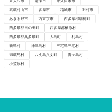
東大和市
清瀬市
東久留米市
武蔵村山市
多摩市
稲城市
羽村市
あきる野市
西東京市
西多摩郡瑞穂町
西多摩郡日の出町
西多摩郡檜原村
西多摩郡奥多摩町
大島町
利島村
新島村
神津島村
三宅島三宅村
御蔵島村
八丈島八丈町
青ヶ島村
小笠原村