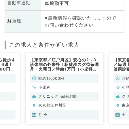
車通勤不可
自動車通勤
※最新情報を確認いたしますので
駐車場
お問い合わせください
この求人と条件が近い求人
ら徒歩す
【東京都／江戸川区】安心の2～3
【東京都
・4週土
診体制の外来枠！駅徒歩スグ◎毎週
／毎週
000円☆
月・火曜日／時給1万円（小児科／
健康診
児科／非
非常勤）
アクセ
時給10,000円
時給
小児科
小
クリニック(保険診療)
ク
東京都江戸川区
東
月,火
土