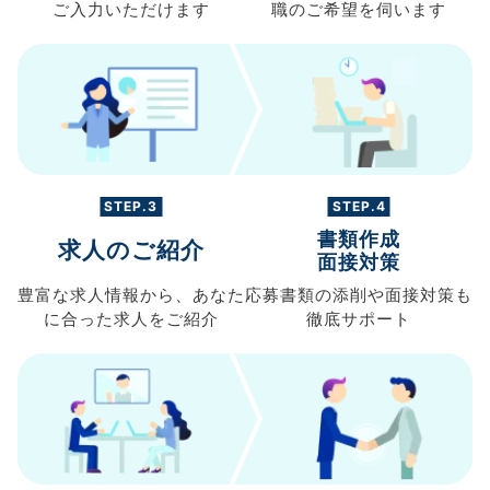
ご入力
いただけます
職の
ご希望を伺います
STEP.3
STEP.4
書類作成
求人のご紹介
面接対策
豊富な求人情報から、
あなた
応募書類の
添削や面接対策も
に合った求人を
ご紹介
徹底サポート