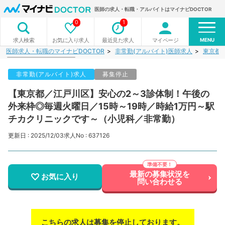
医師の求人・転職・アルバイトはマイナビDOCTOR
0
1
MENU
お気に入り求人
最近見た求人
マイページ
求人検索
医師求人・転職のマイナビDOCTOR
非常勤(アルバイト)医師求人
東京都
非常勤(アルバイト)求人
募集停止
【東京都／江戸川区】安心の2～3診体制！午後の
外来枠◎毎週火曜日／15時～19時／時給1万円～駅
チカクリニックです～（小児科／非常勤）
更新日 : 2025/12/03
求人No : 637126
最新の募集状況を
お気に入り
問い合わせる
こちらの求人は募集を停止しております。