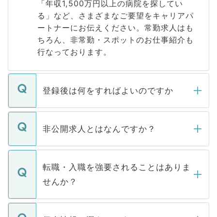
「年収1,500万円以上の病院を探してい
る」など、さまざまなご要望をキャリアパ
ートナーにお伝えください。常勤求人はも
ちろん、非常勤・スポットのお仕事紹介も
行なっております。
登録後は何をすればよいのですか
ご登録いただきましたら、弊社担当者がご
登録内容を確認し、その後メールもしくは
非公開求人とはなんですか？
お電話にて次のステップのご案内をいたし
ます。通常、5営業日以内にはご連絡をせて
マイナビDOCTORで取り扱っている求人の
いただきますので、しばらくお待ちくださ
うち約3割は、Webサイトからご覧いただ
転職・入職を強要されることはありま
い。
けない「非公開求人」です。非公開求人は
せんか？
下記の理由によって、一般には公開してい
ません。
転職・入職を強要することは一切ありませ