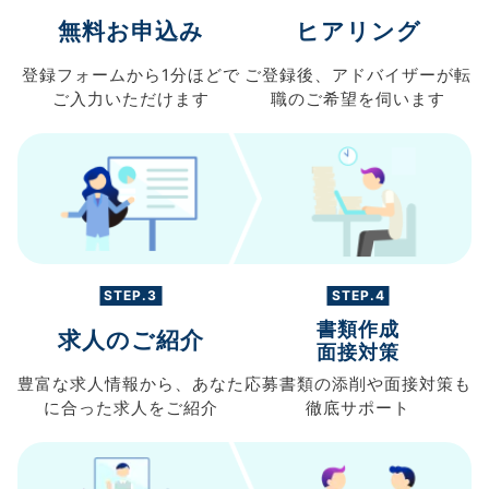
無料お申込み
ヒアリング
登録フォームから
1分ほどで
ご登録後、
アドバイザーが転
ご入力
いただけます
職の
ご希望を伺います
STEP.3
STEP.4
書類作成
求人のご紹介
面接対策
豊富な求人情報から、
あなた
応募書類の
添削や面接対策も
に合った求人を
ご紹介
徹底サポート