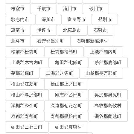
根室市
千歳市
滝川市
砂川市
歌志内市
深川市
富良野市
登別市
恵庭市
伊達市
北広島市
石狩市
北斗市
石狩郡当別町
石狩郡新篠津村
松前郡松前町
松前郡福島町
上磯郡知内町
上磯郡木古内町
亀田郡七飯町
茅部郡鹿部町
茅部郡森町
二海郡八雲町
山越郡長万部町
檜山郡江差町
檜山郡上ノ国町
檜山郡厚沢部町
爾志郡乙部町
奥尻郡奥尻町
瀬棚郡今金町
久遠郡せたな町
島牧郡島牧村
寿都郡寿都町
寿都郡黒松内町
磯谷郡蘭越町
虻田郡ニセコ町
虻田郡真狩村