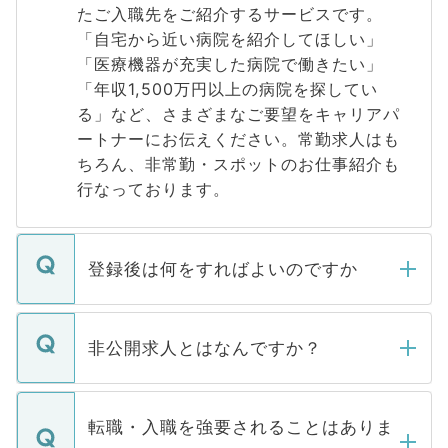
たご入職先をご紹介するサービスです。
「自宅から近い病院を紹介してほしい」
「医療機器が充実した病院で働きたい」
「年収1,500万円以上の病院を探してい
る」など、さまざまなご要望をキャリアパ
ートナーにお伝えください。常勤求人はも
ちろん、非常勤・スポットのお仕事紹介も
行なっております。
登録後は何をすればよいのですか
ご登録いただきましたら、弊社担当者がご
登録内容を確認し、その後メールもしくは
非公開求人とはなんですか？
お電話にて次のステップのご案内をいたし
ます。通常、5営業日以内にはご連絡をせて
マイナビDOCTORで取り扱っている求人の
いただきますので、しばらくお待ちくださ
うち約3割は、Webサイトからご覧いただ
転職・入職を強要されることはありま
い。
けない「非公開求人」です。非公開求人は