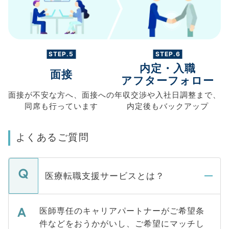
STEP.5
STEP.6
内定・入職
面接
アフターフォロー
面接が不安な方へ、
面接への
年収交渉や
入社日調整まで、
同席も
行っています
内定後もバックアップ
よくあるご質問
医療転職支援サービスとは？
医師専任のキャリアパートナーがご希望条
件などをおうかがいし、ご希望にマッチし