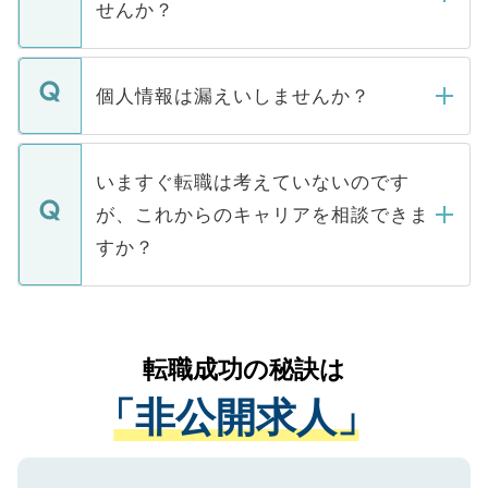
せんか？
下記の理由によって、一般には公開してい
ません。
転職・入職を強要することは一切ありませ
ん。また、仮に応募先から内定をいただい
個人情報は漏えいしませんか？
■応募殺到を避けるため 人気のある医療機
たとしても、ご本人が納得しない限り、内
関を公にしてしまうと、応募が殺到する場
定を承諾する必要はありません。内定先へ
個人情報が漏えいすることはありませんの
合があります。 選考を効率よく行うため
の辞退の連絡はキャリアパートナーが行い
で、ご安心ください。当サイトからの登録
いますぐ転職は考えていないのです
に、医療機関が求める条件に合った人材の
ますので、ご安心ください。
などで収集したご登録者様の個人情報は、
が、これからのキャリアを相談できま
みを人材紹介会社に依頼するケースが増え
ご本人のキャリアアップおよび転職活動の
ています。
すか？
支援を目的に使用いたします。お預かりし
ているすべての個人データはご本人の許可
お気軽にご相談ください。先生専任のキャ
なく、医療機関側に開示したり、第三者に
リアパートナーが将来のご希望などをおう
提供することは一切ありません。また弊社
かがいして、現在の医療機関の状況や紹介
転職成功の秘訣は
は、個人情報の取り扱いについての厳密な
経験をまじえながら、適切なアドバイスを
管理基準を満たした事業者のみに付与され
「非公開求人」
させていただきます。すぐにご転職をされ
る、プライバシーマークを取得済みです。
ない方には、長期的なサポートが可能です
ご登録いただいた個人情報は、SSL（デー
ので、まずはご登録ください。
タ暗号化）によって保護されていますの