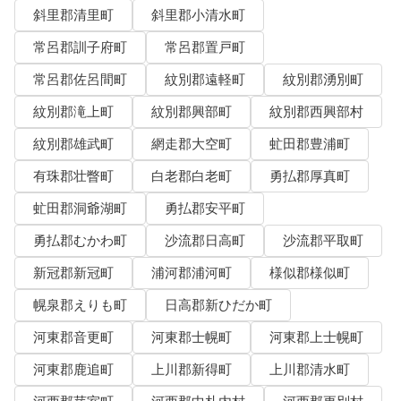
斜里郡清里町
斜里郡小清水町
常呂郡訓子府町
常呂郡置戸町
常呂郡佐呂間町
紋別郡遠軽町
紋別郡湧別町
紋別郡滝上町
紋別郡興部町
紋別郡西興部村
紋別郡雄武町
網走郡大空町
虻田郡豊浦町
有珠郡壮瞥町
白老郡白老町
勇払郡厚真町
虻田郡洞爺湖町
勇払郡安平町
勇払郡むかわ町
沙流郡日高町
沙流郡平取町
新冠郡新冠町
浦河郡浦河町
様似郡様似町
幌泉郡えりも町
日高郡新ひだか町
河東郡音更町
河東郡士幌町
河東郡上士幌町
河東郡鹿追町
上川郡新得町
上川郡清水町