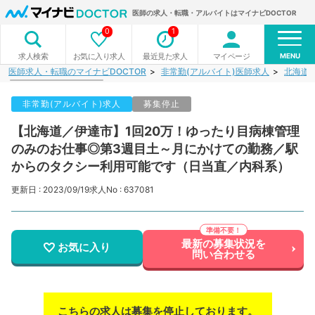
医師の求人・転職・アルバイトはマイナビDOCTOR
0
1
MENU
お気に入り求人
最近見た求人
マイページ
求人検索
医師求人・転職のマイナビDOCTOR
非常勤(アルバイト)医師求人
北海道
非常勤(アルバイト)求人
募集停止
【北海道／伊達市】1回20万！ゆったり目病棟管理
のみのお仕事◎第3週目土～月にかけての勤務／駅
からのタクシー利用可能です（日当直／内科系）
更新日 : 2023/09/19
求人No : 637081
最新の募集状況を
お気に入り
問い合わせる
こちらの求人は募集を停止しております。