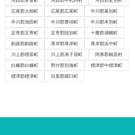
河西郡芽室町
河西郡中札内村
河西郡更別村
広尾郡大樹町
広尾郡広尾町
中川郡幕別町
中川郡池田町
中川郡豊頃町
中川郡本別町
足寄郡足寄町
足寄郡陸別町
十勝郡浦幌町
釧路郡釧路町
厚岸郡厚岸町
厚岸郡浜中町
川上郡標茶町
川上郡弟子屈町
阿寒郡鶴居村
白糠郡白糠町
野付郡別海町
標津郡中標津町
標津郡標津町
目梨郡羅臼町