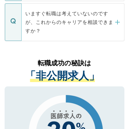
関を公にしてしまうと、応募が殺到する場
定を承諾する必要はありません。内定先へ
個人情報が漏えいすることはありませんの
合があります。 選考を効率よく行うため
の辞退の連絡はキャリアパートナーが行い
で、ご安心ください。当サイトからの登録
いますぐ転職は考えていないのです
に、医療機関が求める条件に合った人材の
ますので、ご安心ください。
などで収集したご登録者様の個人情報は、
が、これからのキャリアを相談できま
みを人材紹介会社に依頼するケースが増え
ご本人のキャリアアップおよび転職活動の
ています。
すか？
支援を目的に使用いたします。お預かりし
ているすべての個人データはご本人の許可
お気軽にご相談ください。先生専任のキャ
なく、医療機関側に開示したり、第三者に
リアパートナーが将来のご希望などをおう
提供することは一切ありません。また弊社
かがいして、現在の医療機関の状況や紹介
転職成功の秘訣は
は、個人情報の取り扱いについての厳密な
経験をまじえながら、適切なアドバイスを
管理基準を満たした事業者のみに付与され
「非公開求人」
させていただきます。すぐにご転職をされ
る、プライバシーマークを取得済みです。
ない方には、長期的なサポートが可能です
ご登録いただいた個人情報は、SSL（デー
ので、まずはご登録ください。
タ暗号化）によって保護されていますの
で、機密保持に関してもご安心ください。