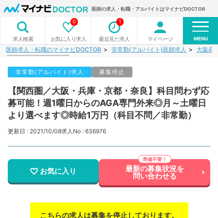
医師の求人・転職・アルバイトはマイナビDOCTOR
0
1
MENU
お気に入り求人
最近見た求人
マイページ
求人検索
医師求人・転職のマイナビDOCTOR
非常勤(アルバイト)医師求人
大阪府
非常勤(アルバイト)求人
募集停止
【関西圏／大阪・兵庫・京都・奈良】科目問わず応
募可能！週1曜日からのAGA専門外来◎月～土曜日
より選べます◎時給1万円（科目不問／非常勤）
更新日 : 2021/10/08
求人No : 636976
最新の募集状況を
お気に入り
問い合わせる
こちらの求人は募集を停止しております。