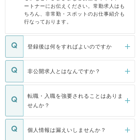
ートナーにお伝えください。常勤求人はも
ちろん、非常勤・スポットのお仕事紹介も
行なっております。
登録後は何をすればよいのですか
ご登録いただきましたら、弊社担当者がご
登録内容を確認し、その後メールもしくは
非公開求人とはなんですか？
お電話にて次のステップのご案内をいたし
ます。通常、5営業日以内にはご連絡をせて
マイナビDOCTORで取り扱っている求人の
いただきますので、しばらくお待ちくださ
うち約3割は、Webサイトからご覧いただ
転職・入職を強要されることはありま
い。
けない「非公開求人」です。非公開求人は
せんか？
下記の理由によって、一般には公開してい
ません。
転職・入職を強要することは一切ありませ
ん。また、仮に応募先から内定をいただい
個人情報は漏えいしませんか？
■応募殺到を避けるため 人気のある医療機
たとしても、ご本人が納得しない限り、内