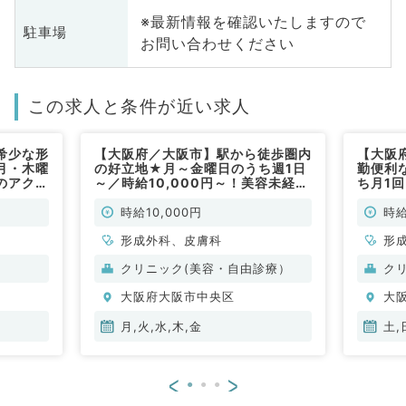
※最新情報を確認いたしますので
駐車場
お問い合わせください
この求人と条件が近い求人
希少な形
【大阪府／大阪市】駅から徒歩圏内
【大阪
月・木曜
の好立地★月～金曜日のうち週1日
勤便利
のアクセ
～／時給10,000円～！美容未経験
ち月1回
常勤）
の先生もご勤務可能なクリニックで
容未経
ご勤務（皮膚科・形成外科／非常
ニック
時給10,000円
時給
勤）
／非常
形成外科、皮膚科
形
クリニック(美容・自由診療）
ク
大阪府大阪市中央区
大
月,火,水,木,金
土,
<
>