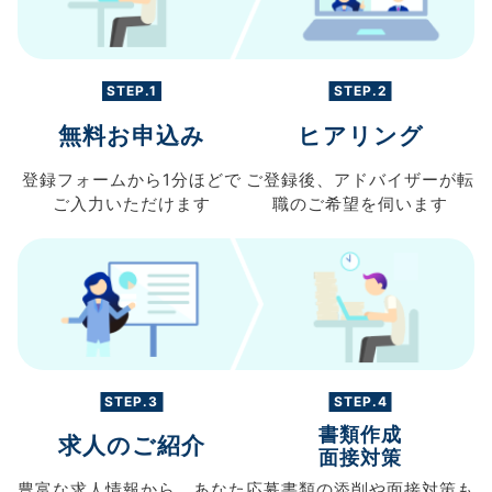
STEP.1
STEP.2
無料お申込み
ヒアリング
登録フォームから
1分ほどで
ご登録後、
アドバイザーが転
ご入力
いただけます
職の
ご希望を伺います
STEP.3
STEP.4
書類作成
求人のご紹介
面接対策
豊富な求人情報から、
あなた
応募書類の
添削や面接対策も