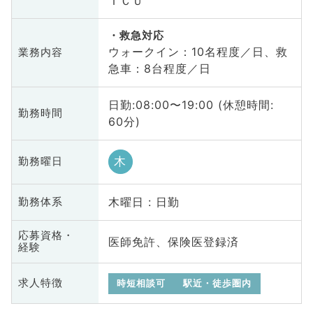
ＩＣＵ
救急対応
ウォークイン：10名程度／日、救
業務内容
急車：8台程度／日
日勤:08:00〜19:00 (休憩時間:
勤務時間
60分)
木
勤務曜日
木曜日 : 日勤
勤務体系
応募資格・
医師免許、保険医登録済
経験
求人特徴
時短相談可
駅近・徒歩圏内