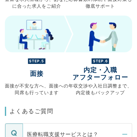
に合った求人を
ご紹介
徹底サポート
STEP.5
STEP.6
内定・入職
面接
アフターフォロー
面接が不安な方へ、
面接への
年収交渉や
入社日調整まで、
同席も
行っています
内定後もバックアップ
よくあるご質問
医療転職支援サービスとは？