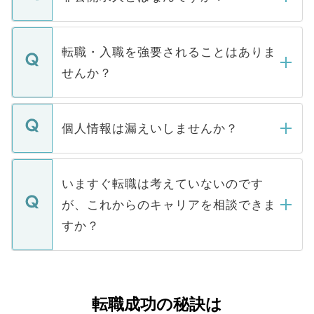
お電話にて次のステップのご案内をいたし
ます。通常、5営業日以内にはご連絡をせて
マイナビDOCTORで取り扱っている求人の
いただきますので、しばらくお待ちくださ
うち約3割は、Webサイトからご覧いただ
転職・入職を強要されることはありま
い。
けない「非公開求人」です。非公開求人は
せんか？
下記の理由によって、一般には公開してい
ません。
転職・入職を強要することは一切ありませ
ん。また、仮に応募先から内定をいただい
個人情報は漏えいしませんか？
■応募殺到を避けるため 人気のある医療機
たとしても、ご本人が納得しない限り、内
関を公にしてしまうと、応募が殺到する場
定を承諾する必要はありません。内定先へ
個人情報が漏えいすることはありませんの
合があります。 選考を効率よく行うため
の辞退の連絡はキャリアパートナーが行い
で、ご安心ください。当サイトからの登録
いますぐ転職は考えていないのです
に、医療機関が求める条件に合った人材の
ますので、ご安心ください。
などで収集したご登録者様の個人情報は、
が、これからのキャリアを相談できま
みを人材紹介会社に依頼するケースが増え
ご本人のキャリアアップおよび転職活動の
ています。
すか？
支援を目的に使用いたします。お預かりし
ているすべての個人データはご本人の許可
お気軽にご相談ください。先生専任のキャ
なく、医療機関側に開示したり、第三者に
リアパートナーが将来のご希望などをおう
提供することは一切ありません。また弊社
かがいして、現在の医療機関の状況や紹介
転職成功の秘訣は
は、個人情報の取り扱いについての厳密な
経験をまじえながら、適切なアドバイスを