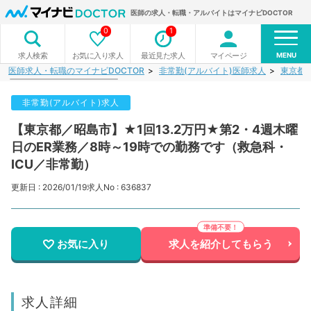
医師の求人・転職・アルバイトはマイナビDOCTOR
0
1
MENU
お気に入り求人
最近見た求人
マイページ
求人検索
医師求人・転職のマイナビDOCTOR
非常勤(アルバイト)医師求人
東京都
非常勤(アルバイト)求人
【東京都／昭島市】★1回13.2万円★第2・4週木曜
日のER業務／8時～19時での勤務です（救急科・
ICU／非常勤）
更新日 : 2026/01/19
求人No : 636837
お気に入り
求人を紹介してもらう
求人詳細