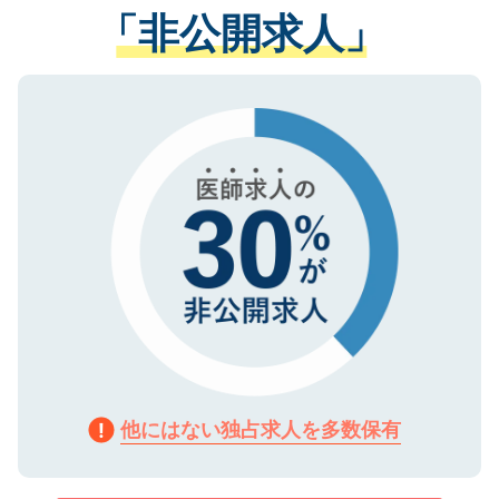
管理基準を満たした事業者のみに付与され
「非公開求人」
させていただきます。すぐにご転職をされ
る、プライバシーマークを取得済みです。
ない方には、長期的なサポートが可能です
ご登録いただいた個人情報は、SSL（デー
ので、まずはご登録ください。
タ暗号化）によって保護されていますの
で、機密保持に関してもご安心ください。
他にはない独占求人を多数保有