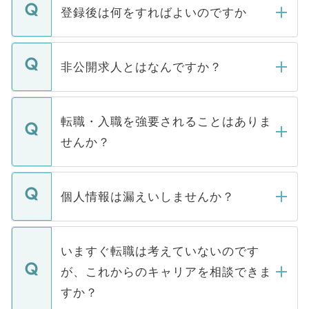
登録後は何をすればよいのですか
ご登録いただきましたら、弊社担当者がご
登録内容を確認し、その後メールもしくは
非公開求人とはなんですか？
お電話にて次のステップのご案内をいたし
ます。通常、5営業日以内にはご連絡をせて
マイナビDOCTORで取り扱っている求人の
いただきますので、しばらくお待ちくださ
うち約3割は、Webサイトからご覧いただ
転職・入職を強要されることはありま
い。
けない「非公開求人」です。非公開求人は
せんか？
下記の理由によって、一般には公開してい
ません。
転職・入職を強要することは一切ありませ
ん。また、仮に応募先から内定をいただい
個人情報は漏えいしませんか？
■応募殺到を避けるため 人気のある医療機
たとしても、ご本人が納得しない限り、内
関を公にしてしまうと、応募が殺到する場
定を承諾する必要はありません。内定先へ
個人情報が漏えいすることはありませんの
合があります。 選考を効率よく行うため
の辞退の連絡はキャリアパートナーが行い
で、ご安心ください。当サイトからの登録
いますぐ転職は考えていないのです
に、医療機関が求める条件に合った人材の
ますので、ご安心ください。
などで収集したご登録者様の個人情報は、
が、これからのキャリアを相談できま
みを人材紹介会社に依頼するケースが増え
ご本人のキャリアアップおよび転職活動の
ています。
すか？
支援を目的に使用いたします。お預かりし