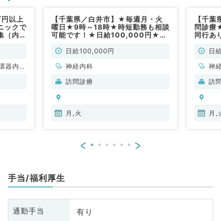
万円以上
【千葉県／白井市】★毎週月・火
【千葉
ニックで
曜日★9時～18時★時短勤務も相談
問診療
集（内科
可能です！★日給100,000円★ク
同行あ
リニックの訪問診療のお仕事です！
問！◎
(神経内科／非常勤)
／非常
日給100,000円
日給
環器内
神経内科
神
内科、内
科
訪問診療
訪
科、血液
分
内
月,火
月,
<
>
手当/福利厚生
有り
通勤手当