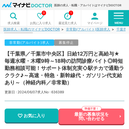
医師の求人・転職・アルバイトはマイナビDOCTOR
0
1
MENU
お気に入り求人
最近見た求人
マイページ
求人検索
医師求人・転職のマイナビDOCTOR
非常勤(アルバイト)医師求人
千葉市
非常勤(アルバイト)求人
募集停止
【千葉県／千葉市中央区】日給12万円と高給与★
毎週水曜・木曜9時～18時の訪問診療バイト◎時短
勤務相談可能！サポート体制充実◇駅チカで通勤ラ
クラク♪～高速・特急・新幹線代・ガソリン代支給
あり～（神経内科／非常勤）
更新日 : 2024/06/07
求人No : 636389
最新の募集状況を
お気に入り
問い合わせる