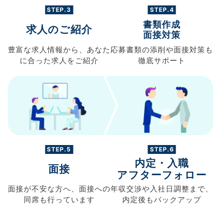
STEP.3
STEP.4
書類作成
求人のご紹介
面接対策
豊富な求人情報から、
あなた
応募書類の
添削や面接対策も
に合った求人を
ご紹介
徹底サポート
STEP.5
STEP.6
内定・入職
面接
アフターフォロー
面接が不安な方へ、
面接への
年収交渉や
入社日調整まで、
同席も
行っています
内定後もバックアップ