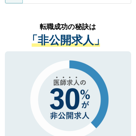
ているすべての個人データはご本人の許可
お気軽にご相談ください。先生専任のキャ
なく、医療機関側に開示したり、第三者に
リアパートナーが将来のご希望などをおう
提供することは一切ありません。また弊社
かがいして、現在の医療機関の状況や紹介
転職成功の秘訣は
は、個人情報の取り扱いについての厳密な
経験をまじえながら、適切なアドバイスを
管理基準を満たした事業者のみに付与され
「非公開求人」
させていただきます。すぐにご転職をされ
る、プライバシーマークを取得済みです。
ない方には、長期的なサポートが可能です
ご登録いただいた個人情報は、SSL（デー
ので、まずはご登録ください。
タ暗号化）によって保護されていますの
で、機密保持に関してもご安心ください。