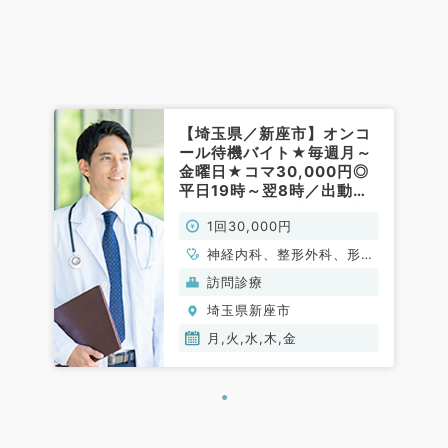
【埼玉県／新座市】オンコ
ール待機バイト★毎週月～
金曜日★コマ30,000円◎
平日19時～翌8時／出動手
当あり♪（内科系,外科系／
1回30,000円
非常勤）
神経内科、整形外科、形成
外科、脳神経外科、呼吸器
訪問診療
外科、心臓血管外科、泌尿
埼玉県新座市
器科、一般内科、循環器内
科、呼吸器内科、消化器内
月,火,水,木,金
科、内分泌・代謝内科、腎
臓内科、老年内科、血液内
科、外科系全般、一般外
科、消化器外科、乳腺外
科、膠原病科、大腸・肛門