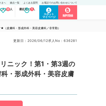
さまへ
拠点一覧
よくある質問
お電話でのお問い合わせについて
に入り求人
0
最近見た求人
1
スポット
無料登録
マイページ
めます★（皮膚科・形成外科・美容皮膚科／非常勤）
更新日 : 2026/06/12
求人No : 636281
リニック！第1・第3週の
皮膚科・形成外科・美容皮膚