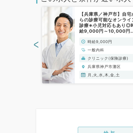
神戸市】好きな
【兵庫県／神戸市】自宅
る希少な老健バ
らの診療可能なオンライ
支給あり◎1日
診療※小児対応もあり◎
入居者の健康管
給9,000円～10,000円
です（一般内科
午前9～12時のみのアル
<
00円
時給9,000円
イトです★（一般内科／
常勤）
一般内科
設(老健特養)
クリニック(保険診療)
戸市灘区
兵庫県神戸市灘区
木,金,土
月,火,水,木,金,土
給与