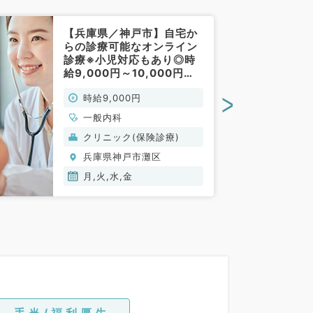
【兵庫県／神戸市】自宅か
らの診療可能なオンライン
診療※小児対応もあり◎時
給9,000円～10,000円／
午後17時～19時のみのアル
>
時給9,000円
バイトです★（一般内科／
非常勤）
一般内科
クリニック(保険診療)
兵庫県神戸市灘区
月,火,水,金
手当/福利厚生