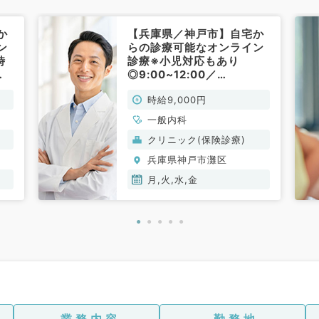
か
【兵庫県／神戸市】自宅か
ン
らの診療可能なオンライン
時
診療※小児対応もあり
／
◎9:00~12:00／
バ
17:00~19:00の時給9,000
時給9,000円
非
円～10,000円のアルバイ
トです★（一般内科／非常
一般内科
勤）
クリニック(保険診療)
兵庫県神戸市灘区
月,火,水,金
業務内容
勤務地