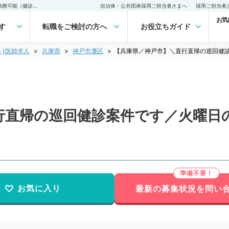
【兵庫県／神戸市】＼直行直帰の巡回健診案件です／火曜日の午前のみ勤務可能（健診／非常勤）非常勤(アルバイト)の求人｜医師の求人・転職・アルバイトは【マイナビDOCTOR】
自治体・公共団体採用ご担当者さまへ
採用ご担当者
お気
す
転職をご検討の方へ
お役立ちガイド
ト)医師求人
兵庫県
神戸市灘区
【兵庫県／神戸市】＼直行直帰の巡回健
行直帰の巡回健診案件です／火曜日
お気に入り
最新の募集状況を問い