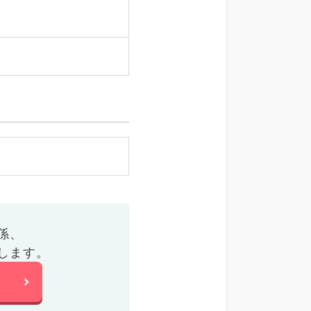
係、
します。