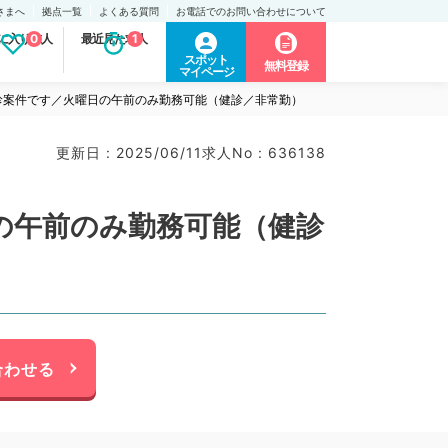
さまへ
拠点一覧
よくある質問
お電話でのお問い合わせについて
に入り求人
0
最近見た求人
1
スポット
無料登録
マイページ
診案件です／火曜日の午前のみ勤務可能（健診／非常勤）
更新日 : 2025/06/11
求人No : 636138
の午前のみ勤務可能（健診
合わせる