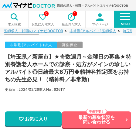
医師の求人・転職・アルバイトはマイナビDOCTOR
0
1
MENU
お気に入り求人
最近見た求人
マイページ
求人検索
医師求人・転職のマイナビDOCTOR
非常勤(アルバイト)医師求人
埼玉県
非常勤(アルバイト)求人
募集停止
【埼玉県／新座市】★奇数週月～金曜日の募集★特
別養護老人ホームでの診察・処方がメインの珍しい
アルバイト◎日給最大8万円◆精神科指定医をお持
ちの先生必見！（精神科／非常勤）
更新日 : 2024/02/26
求人No : 636111
最新の募集状況を
お気に入り
問い合わせる