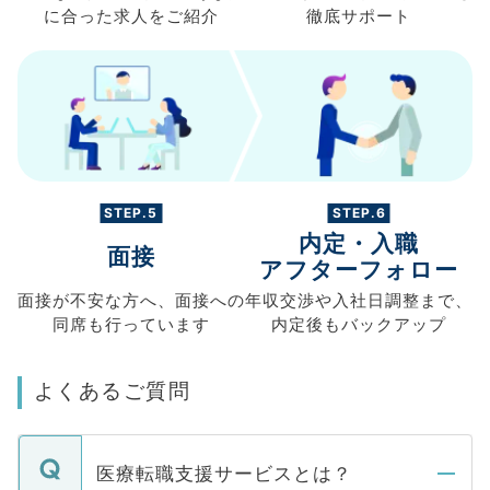
に合った求人を
ご紹介
徹底サポート
STEP.5
STEP.6
内定・入職
面接
アフターフォロー
面接が不安な方へ、
面接への
年収交渉や
入社日調整まで、
同席も
行っています
内定後もバックアップ
よくあるご質問
医療転職支援サービスとは？