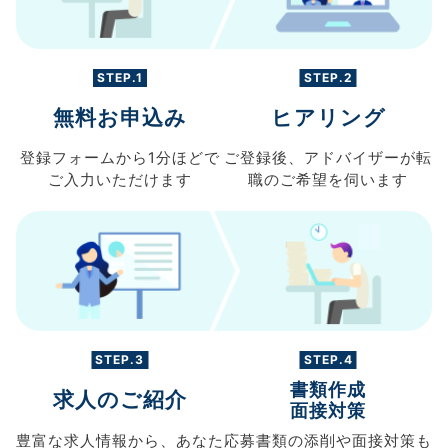
STEP.1
STEP.2
無料お申込み
ヒアリング
登録フォームから
1分ほどで
ご登録後、
アドバイザーが転
ご入力
いただけます
職の
ご希望を伺います
STEP.3
STEP.4
書類作成
求人のご紹介
面接対策
豊富な求人情報から、
あなた
応募書類の
添削や面接対策も