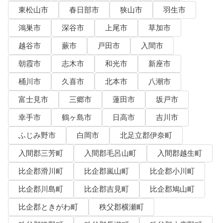
東松山市
春日部市
狭山市
羽生市
鴻巣市
深谷市
上尾市
草加市
越谷市
蕨市
戸田市
入間市
朝霞市
志木市
和光市
新座市
桶川市
久喜市
北本市
八潮市
富士見市
三郷市
蓮田市
坂戸市
幸手市
鶴ヶ島市
日高市
吉川市
ふじみ野市
白岡市
北足立郡伊奈町
入間郡三芳町
入間郡毛呂山町
入間郡越生町
比企郡滑川町
比企郡嵐山町
比企郡小川町
比企郡川島町
比企郡吉見町
比企郡鳩山町
比企郡ときがわ町
秩父郡横瀬町