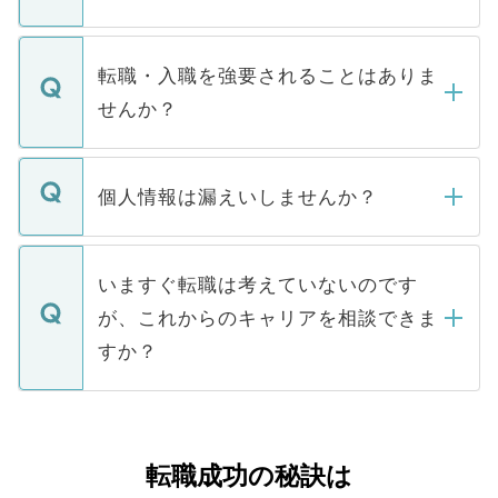
お電話にて次のステップのご案内をいたし
ます。通常、5営業日以内にはご連絡をせて
マイナビDOCTORで取り扱っている求人の
いただきますので、しばらくお待ちくださ
うち約3割は、Webサイトからご覧いただ
転職・入職を強要されることはありま
い。
けない「非公開求人」です。非公開求人は
せんか？
下記の理由によって、一般には公開してい
ません。
転職・入職を強要することは一切ありませ
ん。また、仮に応募先から内定をいただい
個人情報は漏えいしませんか？
■応募殺到を避けるため 人気のある医療機
たとしても、ご本人が納得しない限り、内
関を公にしてしまうと、応募が殺到する場
定を承諾する必要はありません。内定先へ
個人情報が漏えいすることはありませんの
合があります。 選考を効率よく行うため
の辞退の連絡はキャリアパートナーが行い
で、ご安心ください。当サイトからの登録
いますぐ転職は考えていないのです
に、医療機関が求める条件に合った人材の
ますので、ご安心ください。
などで収集したご登録者様の個人情報は、
が、これからのキャリアを相談できま
みを人材紹介会社に依頼するケースが増え
ご本人のキャリアアップおよび転職活動の
ています。
すか？
支援を目的に使用いたします。お預かりし
ているすべての個人データはご本人の許可
お気軽にご相談ください。先生専任のキャ
なく、医療機関側に開示したり、第三者に
リアパートナーが将来のご希望などをおう
提供することは一切ありません。また弊社
かがいして、現在の医療機関の状況や紹介
転職成功の秘訣は
は、個人情報の取り扱いについての厳密な
経験をまじえながら、適切なアドバイスを