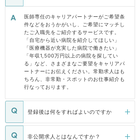
医師専任のキャリアパートナーがご希望条
件などをおうかがいし、ご希望にマッチし
たご入職先をご紹介するサービスです。
「自宅から近い病院を紹介してほしい」
「医療機器が充実した病院で働きたい」
「年収1,500万円以上の病院を探してい
る」など、さまざまなご要望をキャリアパ
ートナーにお伝えください。常勤求人はも
ちろん、非常勤・スポットのお仕事紹介も
行なっております。
登録後は何をすればよいのですか
ご登録いただきましたら、弊社担当者がご
登録内容を確認し、その後メールもしくは
非公開求人とはなんですか？