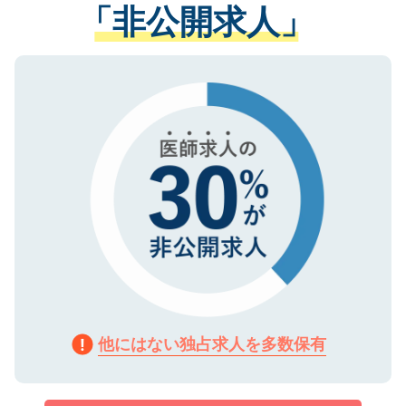
管理基準を満たした事業者のみに付与され
「非公開求人」
させていただきます。すぐにご転職をされ
る、プライバシーマークを取得済みです。
ない方には、長期的なサポートが可能です
ご登録いただいた個人情報は、SSL（デー
ので、まずはご登録ください。
タ暗号化）によって保護されていますの
で、機密保持に関してもご安心ください。
他にはない独占求人を多数保有