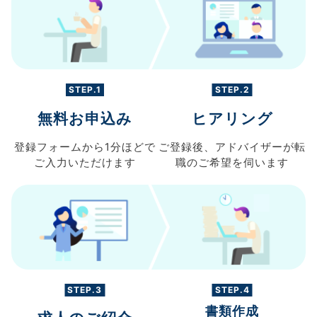
STEP.1
STEP.2
無料お申込み
ヒアリング
登録フォームから
1分ほどで
ご登録後、
アドバイザーが転
ご入力
いただけます
職の
ご希望を伺います
STEP.3
STEP.4
書類作成