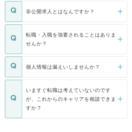
ご登録いただきましたら、弊社担当者がご
登録内容を確認し、その後メールもしくは
非公開求人とはなんですか？
お電話にて次のステップのご案内をいたし
ます。通常、5営業日以内にはご連絡をせて
マイナビDOCTORで取り扱っている求人の
いただきますので、しばらくお待ちくださ
うち約3割は、Webサイトからご覧いただ
転職・入職を強要されることはありま
い。
けない「非公開求人」です。非公開求人は
せんか？
下記の理由によって、一般には公開してい
ません。
転職・入職を強要することは一切ありませ
ん。また、仮に応募先から内定をいただい
個人情報は漏えいしませんか？
■応募殺到を避けるため 人気のある医療機
たとしても、ご本人が納得しない限り、内
関を公にしてしまうと、応募が殺到する場
定を承諾する必要はありません。内定先へ
個人情報が漏えいすることはありませんの
合があります。 選考を効率よく行うため
の辞退の連絡はキャリアパートナーが行い
で、ご安心ください。当サイトからの登録
いますぐ転職は考えていないのです
に、医療機関が求める条件に合った人材の
ますので、ご安心ください。
などで収集したご登録者様の個人情報は、
が、これからのキャリアを相談できま
みを人材紹介会社に依頼するケースが増え
ご本人のキャリアアップおよび転職活動の
ています。
すか？
支援を目的に使用いたします。お預かりし
ているすべての個人データはご本人の許可
お気軽にご相談ください。先生専任のキャ
なく、医療機関側に開示したり、第三者に
リアパートナーが将来のご希望などをおう