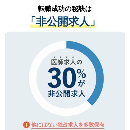
提供することは一切ありません。また弊社
かがいして、現在の医療機関の状況や紹介
転職成功の秘訣は
は、個人情報の取り扱いについての厳密な
経験をまじえながら、適切なアドバイスを
管理基準を満たした事業者のみに付与され
「非公開求人」
させていただきます。すぐにご転職をされ
る、プライバシーマークを取得済みです。
ない方には、長期的なサポートが可能です
ご登録いただいた個人情報は、SSL（デー
ので、まずはご登録ください。
タ暗号化）によって保護されていますの
で、機密保持に関してもご安心ください。
他にはない独占求人を多数保有