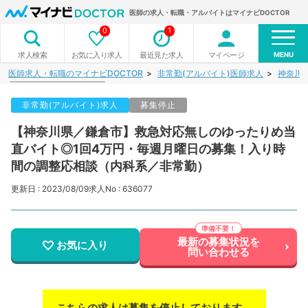
医師の求人・転職・アルバイトはマイナビDOCTOR
0
1
MENU
お気に入り求人
最近見た求人
マイページ
求人検索
医師求人・転職のマイナビDOCTOR
非常勤(アルバイト)医師求人
神奈川
非常勤(アルバイト)求人
募集停止
【神奈川県／鎌倉市】救急対応無しのゆったりめ当
直バイト◎1回4万円・毎週月曜日の募集！入り時
間の調整応相談（内科系／非常勤）
更新日 : 2023/08/09
求人No : 636077
最新の募集状況を
お気に入り
問い合わせる
こちらの求人は募集を停止しております。