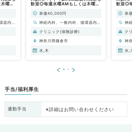
は木曜
歓迎◎毎週水曜AMもしくは木曜
歓迎◎
021年
AMのご勤務！コマ4万円・2021年
PMのご
外科系／
4月入職も可能（内科系・外科系／
4月入
単価40,000円
単価
非常勤）
非常勤
環器内
神経内科、一般内科、循環器内
神
内科、内
科、呼吸器内科、消化器内科、内
科
クリニック(保険診療)
ク
科、老年
分泌・代謝内科、腎臓内科、老年
分
神奈川県鎌倉市
神
科
内科、血液内科、膠原病科
内
水,木
水,
<
>
手当/福利厚生
※詳細はお問い合わせください
通勤手当