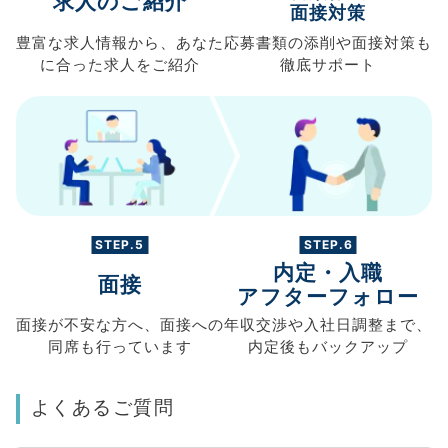
求人のご紹介
面接対策
豊富な求人情報から、
あなた
応募書類の
添削や面接対策も
に合った求人を
ご紹介
徹底サポート
STEP.5
STEP.6
内定・入職
面接
アフターフォロー
面接が不安な方へ、
面接への
年収交渉や
入社日調整まで、
同席も
行っています
内定後もバックアップ
よくあるご質問