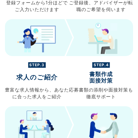
登録フォームから
1分ほどで
ご登録後、
アドバイザーが転
ご入力
いただけます
職の
ご希望を伺います
STEP.3
STEP.4
書類作成
求人のご紹介
面接対策
豊富な求人情報から、
あなた
応募書類の
添削や面接対策も
に合った求人を
ご紹介
徹底サポート