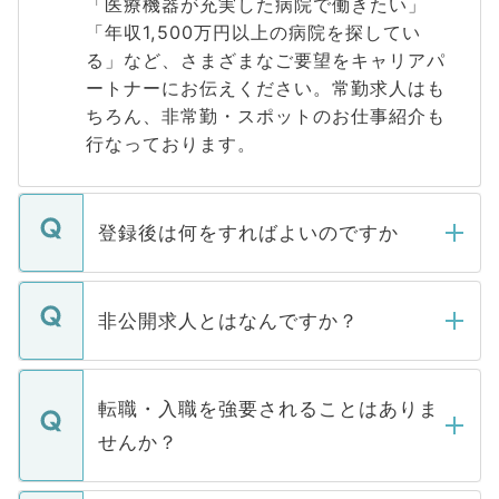
「医療機器が充実した病院で働きたい」
「年収1,500万円以上の病院を探してい
る」など、さまざまなご要望をキャリアパ
ートナーにお伝えください。常勤求人はも
ちろん、非常勤・スポットのお仕事紹介も
行なっております。
登録後は何をすればよいのですか
ご登録いただきましたら、弊社担当者がご
登録内容を確認し、その後メールもしくは
非公開求人とはなんですか？
お電話にて次のステップのご案内をいたし
ます。通常、5営業日以内にはご連絡をせて
マイナビDOCTORで取り扱っている求人の
いただきますので、しばらくお待ちくださ
うち約3割は、Webサイトからご覧いただ
転職・入職を強要されることはありま
い。
けない「非公開求人」です。非公開求人は
せんか？
下記の理由によって、一般には公開してい
ません。
転職・入職を強要することは一切ありませ