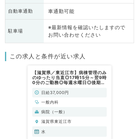
車通勤可能
自動車通勤
※最新情報を確認いたしますので
駐車場
お問い合わせください
この求人と条件が近い求人
【滋賀県／東近江市】病棟管理のみ
のゆったり当直◎17時15分～翌9時
0分のご勤務◎毎週水曜日◎後期1
年目から相談可能◎日給37,000円
★マイカー通勤可能◎病院にて病
日給37,000円
棟回診、重篤者の対応業務のお仕事
です（一般内科／非常勤）
一般内科
病院（一般）
滋賀県東近江市
水