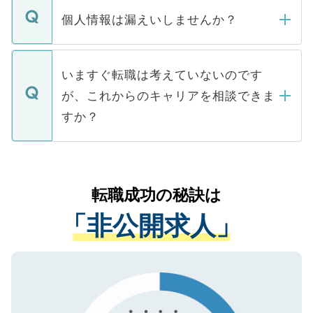
ん。また、仮に応募先から内定をいただい
個人情報は漏えいしませんか？
■応募殺到を避けるため 人気のある医療機
たとしても、ご本人が納得しない限り、内
関を公にしてしまうと、応募が殺到する場
定を承諾する必要はありません。内定先へ
個人情報が漏えいすることはありませんの
合があります。 選考を効率よく行うため
の辞退の連絡はキャリアパートナーが行い
で、ご安心ください。当サイトからの登録
いますぐ転職は考えていないのです
に、医療機関が求める条件に合った人材の
ますので、ご安心ください。
などで収集したご登録者様の個人情報は、
が、これからのキャリアを相談できま
みを人材紹介会社に依頼するケースが増え
ご本人のキャリアアップおよび転職活動の
ています。
すか？
支援を目的に使用いたします。お預かりし
ているすべての個人データはご本人の許可
お気軽にご相談ください。先生専任のキャ
なく、医療機関側に開示したり、第三者に
リアパートナーが将来のご希望などをおう
提供することは一切ありません。また弊社
かがいして、現在の医療機関の状況や紹介
転職成功の秘訣は
は、個人情報の取り扱いについての厳密な
経験をまじえながら、適切なアドバイスを
管理基準を満たした事業者のみに付与され
「非公開求人」
させていただきます。すぐにご転職をされ
る、プライバシーマークを取得済みです。
ない方には、長期的なサポートが可能です
ご登録いただいた個人情報は、SSL（デー
ので、まずはご登録ください。
タ暗号化）によって保護されていますの
で、機密保持に関してもご安心ください。