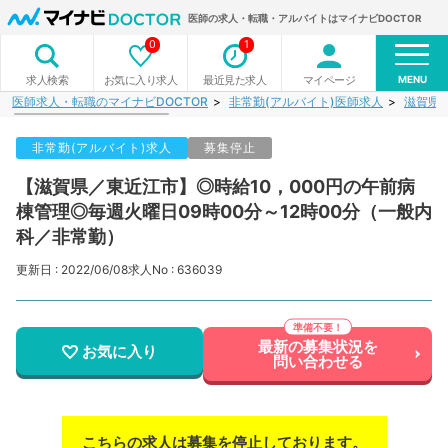
医師の求人・転職・アルバイトはマイナビDOCTOR
0
1
MENU
お気に入り求人
最近見た求人
マイページ
求人検索
医師求人・転職のマイナビDOCTOR
非常勤(アルバイト)医師求人
滋賀県
非常勤(アルバイト)求人
募集停止
【滋賀県／東近江市】◎時給10，000円の午前病
棟管理◎毎週火曜日09時00分～12時00分（一般内
科／非常勤）
更新日 : 2022/06/08
求人No : 636039
最新の募集状況を
お気に入り
問い合わせる
こちらの求人は募集を停止しております。