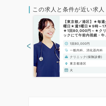
この求人と条件が近い求人
田町】毎週木曜
【東京都／港区】★毎週
バイト/時給
曜日★週1曜日★9時～1
/アクセス良好
★1回80,000円～★ク
科／非常勤）
ックにて午前内視鏡・午
内科外来、読影業務のお
<
00円
1回80,000円
事です！(消化器内科／
勤)
一般内科、消化器内科
(保険診療)
クリニック(保険診療)
区
東京都港区
火