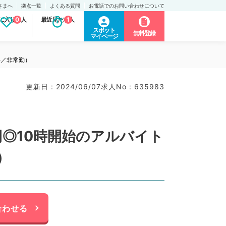
さまへ
拠点一覧
よくある質問
お電話でのお問い合わせについて
に入り求人
0
最近見た求人
1
スポット
無料登録
マイページ
科／非常勤）
更新日 : 2024/06/07
求人No : 635983
◎10時開始のアルバイト
）
合わせる