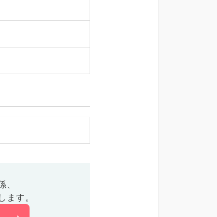
係、
します。