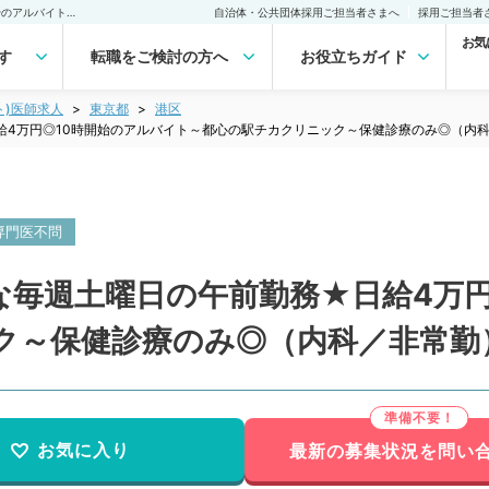
【東京都／港区】★希少な毎週土曜日の午前勤務★日給4万円◎10時開始のアルバイト～都心の駅チカクリニック～保健診療のみ◎（内科／非常勤）非常勤(アルバイト)の求人｜医師の求人・転職・アルバイトは【マイナビDOCTOR】
自治体・公共団体採用ご担当者さまへ
採用ご担当者
お気
す
転職をご検討の方へ
お役立ちガイド
ト)医師求人
東京都
港区
給4万円◎10時開始のアルバイト～都心の駅チカクリニック～保健診療のみ◎（内
専門医不問
な毎週土曜日の午前勤務★日給4万円
ク～保健診療のみ◎（内科／非常勤
お気に入り
最新の募集状況を問い