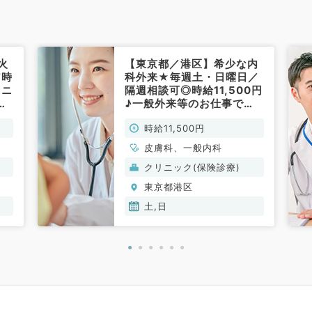
火
【東京都／港区】希少な内
7時
科外来★毎週土・日曜日／
リニ
隔週相談可◎時給11,500円
後
♪一般外来等のお仕事で
仕
す！駅チカで通勤便利
時給11,500円
非常
☆（⼀般内科・⽪膚科／非
常勤）
皮膚科、一般内科
クリニック(保険診療)
東京都港区
土,日