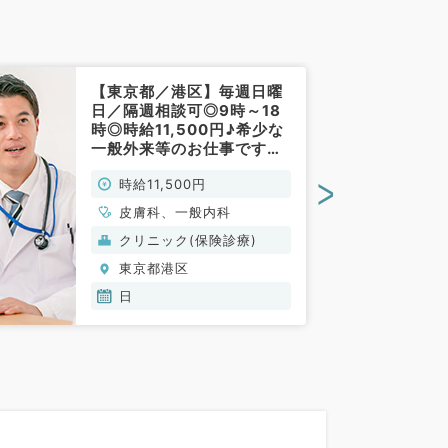
【東京都／港区】毎週日曜
日／隔週相談可◎9時～18
時◎時給11,500円♪希少な
一般外来等のお仕事です！
駅チカで通勤便利☆（⼀般
>
時給11,500円
内科・⽪膚科／非常勤）
皮膚科、一般内科
クリニック(保険診療)
東京都港区
日