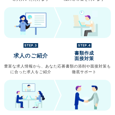
STEP.3
STEP.4
書類作成
求人のご紹介
面接対策
豊富な求人情報から、
あなた
応募書類の
添削や面接対策も
に合った求人を
ご紹介
徹底サポート