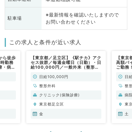
※最新情報を確認いたしますので
駐車場
お問い合わせください
この求人と条件が近い求人
から徒歩
【東京都／足立区】《駅チカ》アク
【東京
7時勤務
セス抜群／毎週金曜日（日勤）・日
高額バ
療・病棟
給100,000円／一般外来（整形外
ご勤務
す（整形
科／非常勤）
外科／
日給100,000円
日給
整形外科
整
クリニック(保険診療)
病
東京都足立区
東
金
土