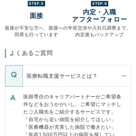
STEP.5
STEP.6
内定・入職
面接
アフターフォロー
面接が不安な方へ、
面接への
年収交渉や
入社日調整まで、
同席も
行っています
内定後もバックアップ
よくあるご質問
医療転職支援サービスとは？
医師専任のキャリアパートナーがご希望条
件などをおうかがいし、ご希望にマッチし
たご入職先をご紹介するサービスです。
「自宅から近い病院を紹介してほしい」
「医療機器が充実した病院で働きたい」
「年収1,500万円以上の病院を探してい