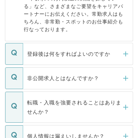
る」など、さまざまなご要望をキャリアパ
ートナーにお伝えください。常勤求人はも
ちろん、非常勤・スポットのお仕事紹介も
行なっております。
登録後は何をすればよいのですか
ご登録いただきましたら、弊社担当者がご
登録内容を確認し、その後メールもしくは
非公開求人とはなんですか？
お電話にて次のステップのご案内をいたし
ます。通常、5営業日以内にはご連絡をせて
マイナビDOCTORで取り扱っている求人の
いただきますので、しばらくお待ちくださ
うち約3割は、Webサイトからご覧いただ
転職・入職を強要されることはありま
い。
けない「非公開求人」です。非公開求人は
せんか？
下記の理由によって、一般には公開してい
ません。
転職・入職を強要することは一切ありませ
ん。また、仮に応募先から内定をいただい
個人情報は漏えいしませんか？