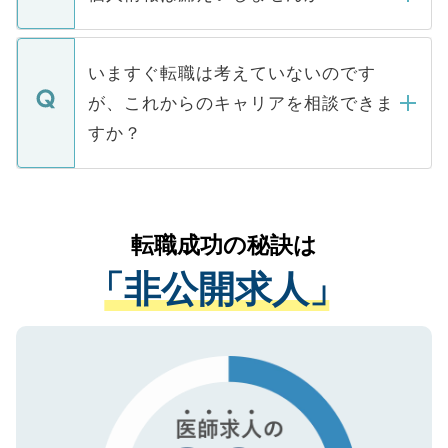
■応募殺到を避けるため 人気のある医療機
たとしても、ご本人が納得しない限り、内
関を公にしてしまうと、応募が殺到する場
定を承諾する必要はありません。内定先へ
個人情報が漏えいすることはありませんの
合があります。 選考を効率よく行うため
の辞退の連絡はキャリアパートナーが行い
で、ご安心ください。当サイトからの登録
いますぐ転職は考えていないのです
に、医療機関が求める条件に合った人材の
ますので、ご安心ください。
などで収集したご登録者様の個人情報は、
が、これからのキャリアを相談できま
みを人材紹介会社に依頼するケースが増え
ご本人のキャリアアップおよび転職活動の
ています。
すか？
支援を目的に使用いたします。お預かりし
ているすべての個人データはご本人の許可
お気軽にご相談ください。先生専任のキャ
なく、医療機関側に開示したり、第三者に
リアパートナーが将来のご希望などをおう
提供することは一切ありません。また弊社
かがいして、現在の医療機関の状況や紹介
転職成功の秘訣は
は、個人情報の取り扱いについての厳密な
経験をまじえながら、適切なアドバイスを
管理基準を満たした事業者のみに付与され
「非公開求人」
させていただきます。すぐにご転職をされ
る、プライバシーマークを取得済みです。
ない方には、長期的なサポートが可能です
ご登録いただいた個人情報は、SSL（デー
ので、まずはご登録ください。
タ暗号化）によって保護されていますの
で、機密保持に関してもご安心ください。