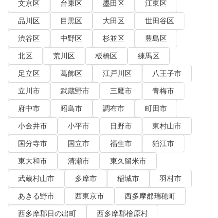
文京区
台東区
墨田区
江東区
品川区
目黒区
大田区
世田谷区
渋谷区
中野区
杉並区
豊島区
北区
荒川区
板橋区
練馬区
足立区
葛飾区
江戸川区
八王子市
立川市
武蔵野市
三鷹市
青梅市
府中市
昭島市
調布市
町田市
小金井市
小平市
日野市
東村山市
国分寺市
国立市
福生市
狛江市
東大和市
清瀬市
東久留米市
武蔵村山市
多摩市
稲城市
羽村市
あきる野市
西東京市
西多摩郡瑞穂町
西多摩郡日の出町
西多摩郡檜原村