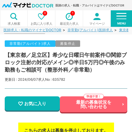
医師の求人・転職・アルバイトはマイナビDOCTOR
0
1
MENU
お気に入り求人
最近見た求人
マイページ
求人検索
医師求人・転職のマイナビDOCTOR
非常勤(アルバイト)医師求人
東京都
非常勤(アルバイト)求人
募集停止
【東京都／足立区】希少な日曜日午前案件◎関節ブ
ロック注射の対応がメイン◎半日5万円◎午後のみ
勤務もご相談可（整形外科／非常勤）
更新日 : 2024/06/07
求人No : 635782
最新の募集状況を
お気に入り
問い合わせる
こちらの求人は募集を停止しております。