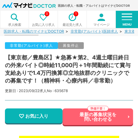
医師の求人・転職・アルバイトはマイナビDOCTOR
0
1
MENU
お気に入り求人
最近見た求人
マイページ
求人検索
医師求人・転職のマイナビDOCTOR
非常勤(アルバイト)医師求人
東京都
非常勤(アルバイト)求人
募集停止
【東京都／豊島区】★急募★第2、4週土曜日終日
の外来バイト◎時給11,000円＋1年間勤続にて賞与
支給ありで1.4万円換算◎立地抜群のクリニックで
の募集です！（精神科・心療内科／非常勤）
更新日 : 2023/09/22
求人No : 635678
最新の募集状況を
お気に入り
問い合わせる