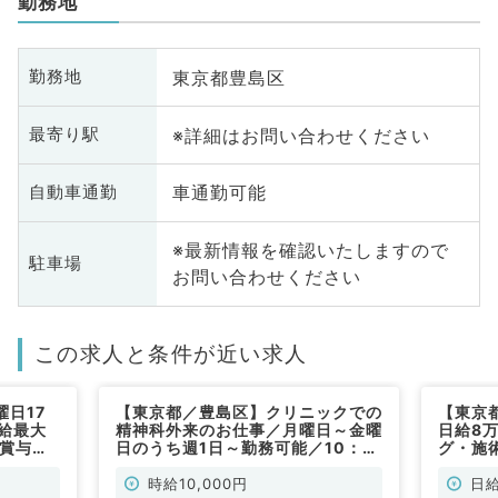
勤務地
東京都豊島区
勤務地
※詳細はお問い合わせください
最寄り駅
車通勤可能
自動車通勤
※最新情報を確認いたしますので
駐車場
お問い合わせください
この求人と条件が近い求人
日17
【東京都／豊島区】クリニックでの
【東京
給最大
精神科外来のお仕事／月曜日～金曜
日給8
て賞与支
日のうち週1日～勤務可能／10：
グ・施
ックでの
00～18：00まで／時給最大
駅チカ
内科／非
14,000円／時短勤務等もご相談く
常勤）
時給10,000円
日給