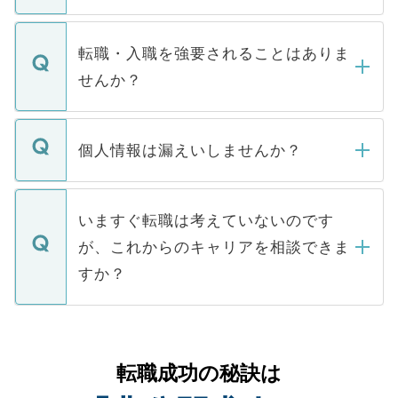
お電話にて次のステップのご案内をいたし
ます。通常、5営業日以内にはご連絡をせて
マイナビDOCTORで取り扱っている求人の
いただきますので、しばらくお待ちくださ
うち約3割は、Webサイトからご覧いただ
転職・入職を強要されることはありま
い。
けない「非公開求人」です。非公開求人は
せんか？
下記の理由によって、一般には公開してい
ません。
転職・入職を強要することは一切ありませ
ん。また、仮に応募先から内定をいただい
個人情報は漏えいしませんか？
■応募殺到を避けるため 人気のある医療機
たとしても、ご本人が納得しない限り、内
関を公にしてしまうと、応募が殺到する場
定を承諾する必要はありません。内定先へ
個人情報が漏えいすることはありませんの
合があります。 選考を効率よく行うため
の辞退の連絡はキャリアパートナーが行い
で、ご安心ください。当サイトからの登録
いますぐ転職は考えていないのです
に、医療機関が求める条件に合った人材の
ますので、ご安心ください。
などで収集したご登録者様の個人情報は、
が、これからのキャリアを相談できま
みを人材紹介会社に依頼するケースが増え
ご本人のキャリアアップおよび転職活動の
ています。
すか？
支援を目的に使用いたします。お預かりし
ているすべての個人データはご本人の許可
お気軽にご相談ください。先生専任のキャ
なく、医療機関側に開示したり、第三者に
リアパートナーが将来のご希望などをおう
提供することは一切ありません。また弊社
かがいして、現在の医療機関の状況や紹介
転職成功の秘訣は
は、個人情報の取り扱いについての厳密な
経験をまじえながら、適切なアドバイスを
管理基準を満たした事業者のみに付与され