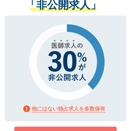
「非公開求人」
させていただきます。すぐにご転職をされ
る、プライバシーマークを取得済みです。
ない方には、長期的なサポートが可能です
ご登録いただいた個人情報は、SSL（デー
ので、まずはご登録ください。
タ暗号化）によって保護されていますの
で、機密保持に関してもご安心ください。
他にはない独占求人を多数保有