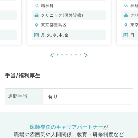
ださい（精神科／非常勤）
精神科
神
ル
クリニック(保険診療)
ク
整
東京都豊島区
東
脳
管
月,火,水,木,金
日
器
眼
<
>
放
科
人
手当/福利厚生
科
化
臓
有り
通勤手当
科
科
皮
科
系
医師専任のキャリアパートナー
が
科
職場の雰囲気や人間関係、
教育・研修制度など