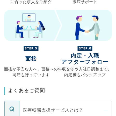
に合った求人を
ご紹介
徹底サポート
STEP.5
STEP.6
内定・入職
面接
アフターフォロー
面接が不安な方へ、
面接への
年収交渉や
入社日調整まで、
同席も
行っています
内定後もバックアップ
よくあるご質問
医療転職支援サービスとは？