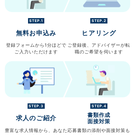
STEP.1
STEP.2
無料お申込み
ヒアリング
登録フォームから
1分ほどで
ご登録後、
アドバイザーが転
ご入力
いただけます
職の
ご希望を伺います
STEP.3
STEP.4
書類作成
求人のご紹介
面接対策
豊富な求人情報から、
あなた
応募書類の
添削や面接対策も