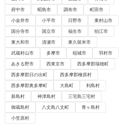
府中市
昭島市
調布市
町田市
小金井市
小平市
日野市
東村山市
国分寺市
国立市
福生市
狛江市
東大和市
清瀬市
東久留米市
武蔵村山市
多摩市
稲城市
羽村市
あきる野市
西東京市
西多摩郡瑞穂町
西多摩郡日の出町
西多摩郡檜原村
西多摩郡奥多摩町
大島町
利島村
新島村
神津島村
三宅島三宅村
御蔵島村
八丈島八丈町
青ヶ島村
小笠原村