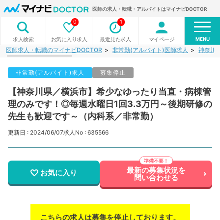
医師の求人・転職・アルバイトはマイナビDOCTOR
0
1
MENU
お気に入り求人
最近見た求人
マイページ
求人検索
医師求人・転職のマイナビDOCTOR
非常勤(アルバイト)医師求人
神奈川
非常勤(アルバイト)求人
募集停止
【神奈川県／横浜市】希少なゆったり当直・病棟管
理のみです！◎毎週水曜日1回3.3万円～後期研修の
先生も歓迎です～（内科系／非常勤）
更新日 : 2024/06/07
求人No : 635566
最新の募集状況を
お気に入り
問い合わせる
こちらの求人は募集を停止しております。