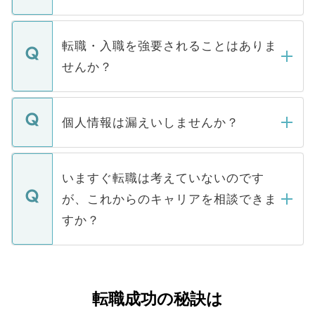
お電話にて次のステップのご案内をいたし
ます。通常、5営業日以内にはご連絡をせて
マイナビDOCTORで取り扱っている求人の
いただきますので、しばらくお待ちくださ
うち約3割は、Webサイトからご覧いただ
転職・入職を強要されることはありま
い。
けない「非公開求人」です。非公開求人は
せんか？
下記の理由によって、一般には公開してい
ません。
転職・入職を強要することは一切ありませ
ん。また、仮に応募先から内定をいただい
個人情報は漏えいしませんか？
■応募殺到を避けるため 人気のある医療機
たとしても、ご本人が納得しない限り、内
関を公にしてしまうと、応募が殺到する場
定を承諾する必要はありません。内定先へ
個人情報が漏えいすることはありませんの
合があります。 選考を効率よく行うため
の辞退の連絡はキャリアパートナーが行い
で、ご安心ください。当サイトからの登録
いますぐ転職は考えていないのです
に、医療機関が求める条件に合った人材の
ますので、ご安心ください。
などで収集したご登録者様の個人情報は、
が、これからのキャリアを相談できま
みを人材紹介会社に依頼するケースが増え
ご本人のキャリアアップおよび転職活動の
ています。
すか？
支援を目的に使用いたします。お預かりし
ているすべての個人データはご本人の許可
お気軽にご相談ください。先生専任のキャ
なく、医療機関側に開示したり、第三者に
リアパートナーが将来のご希望などをおう
提供することは一切ありません。また弊社
かがいして、現在の医療機関の状況や紹介
転職成功の秘訣は
は、個人情報の取り扱いについての厳密な
経験をまじえながら、適切なアドバイスを