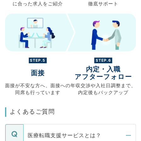
に合った求人を
ご紹介
徹底サポート
STEP.5
STEP.6
内定・入職
面接
アフターフォロー
面接が不安な方へ、
面接への
年収交渉や
入社日調整まで、
同席も
行っています
内定後もバックアップ
よくあるご質問
医療転職支援サービスとは？