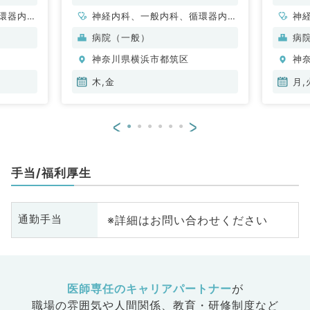
環器内
神経内科、一般内科、循環器内
神
内科、内
科、呼吸器内科、消化器内科、内
病院（一般）
病
科、老年
分泌・代謝内科、腎臓内科、老年
神奈川県横浜市都筑区
神
全般、一
内科、血液内科、外科系全般、一
般外科
木,金
月,
<
>
手当/福利厚生
※詳細はお問い合わせください
通勤手当
医師専任のキャリアパートナー
が
職場の雰囲気や人間関係、
教育・研修制度など