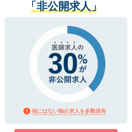
管理基準を満たした事業者のみに付与され
「非公開求人」
させていただきます。すぐにご転職をされ
る、プライバシーマークを取得済みです。
ない方には、長期的なサポートが可能です
ご登録いただいた個人情報は、SSL（デー
ので、まずはご登録ください。
タ暗号化）によって保護されていますの
で、機密保持に関してもご安心ください。
他にはない独占求人を多数保有