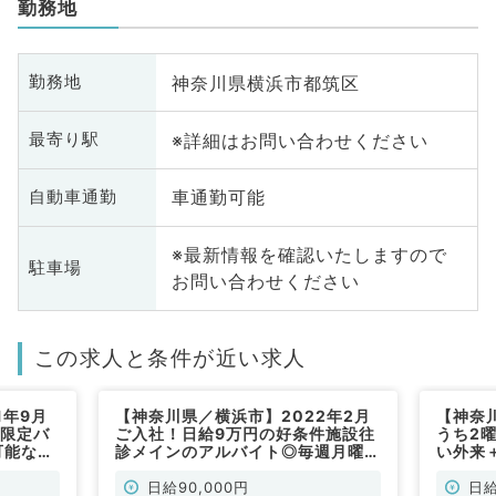
勤務地
神奈川県横浜市都筑区
勤務地
※詳細はお問い合わせください
最寄り駅
車通勤可能
自動車通勤
※最新情報を確認いたしますので
駐車場
お問い合わせください
この求人と条件が近い求人
1年9月
【神奈川県／横浜市】2022年2月
【神奈
間限定バ
ご入社！日給9万円の好条件施設往
うち2
可能な施
診メインのアルバイト◎毎週月曜・
い外来
のご勤務
水曜・木曜・金曜のうち2曜日より
給9万
勤務可能（内科系／非常勤）
常勤）
日給90,000円
日給