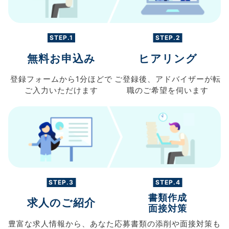
STEP.1
STEP.2
無料お申込み
ヒアリング
登録フォームから
1分ほどで
ご登録後、
アドバイザーが転
ご入力
いただけます
職の
ご希望を伺います
STEP.3
STEP.4
書類作成
求人のご紹介
面接対策
豊富な求人情報から、
あなた
応募書類の
添削や面接対策も