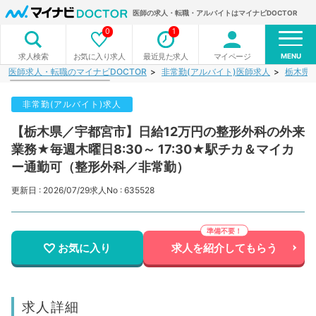
医師の求人・転職・アルバイトはマイナビDOCTOR
0
1
MENU
お気に入り求人
最近見た求人
マイページ
求人検索
医師求人・転職のマイナビDOCTOR
非常勤(アルバイト)医師求人
栃木県
非常勤(アルバイト)求人
【栃木県／宇都宮市】日給12万円の整形外科の外来
業務★毎週木曜日8:30～ 17:30★駅チカ＆マイカ
ー通勤可（整形外科／非常勤）
更新日 : 2026/07/29
求人No : 635528
お気に入り
求人を紹介してもらう
求人詳細