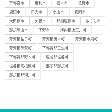
宇都宮市
足利市
栃木市
佐野市
鹿沼市
日光市
小山市
真岡市
大田原市
矢板市
那須塩原市
さくら市
那須烏山市
下野市
河内郡上三川町
芳賀郡益子町
芳賀郡茂木町
芳賀郡市貝町
芳賀郡芳賀町
下都賀郡壬生町
下都賀郡野木町
塩谷郡塩谷町
塩谷郡高根沢町
那須郡那須町
那須郡那珂川町