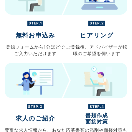
STEP.1
STEP.2
無料お申込み
ヒアリング
登録フォームから
1分ほどで
ご登録後、
アドバイザーが転
ご入力
いただけます
職の
ご希望を伺います
STEP.3
STEP.4
書類作成
求人のご紹介
面接対策
豊富な求人情報から、
あなた
応募書類の
添削や面接対策も