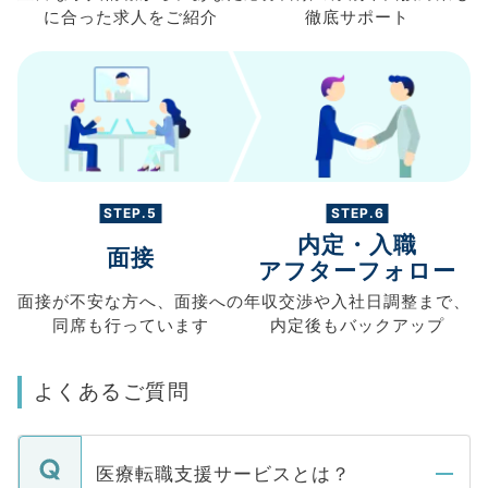
に合った求人を
ご紹介
徹底サポート
STEP.5
STEP.6
内定・入職
面接
アフターフォロー
面接が不安な方へ、
面接への
年収交渉や
入社日調整まで、
同席も
行っています
内定後もバックアップ
よくあるご質問
医療転職支援サービスとは？