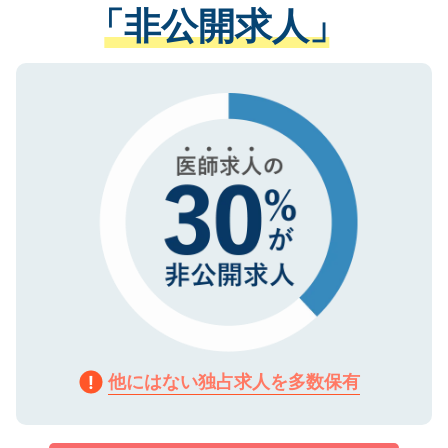
管理基準を満たした事業者のみに付与され
「非公開求人」
させていただきます。すぐにご転職をされ
る、プライバシーマークを取得済みです。
ない方には、長期的なサポートが可能です
ご登録いただいた個人情報は、SSL（デー
ので、まずはご登録ください。
タ暗号化）によって保護されていますの
で、機密保持に関してもご安心ください。
他にはない独占求人を多数保有