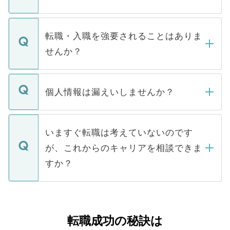
お電話にて次のステップのご案内をいたし
ます。通常、5営業日以内にはご連絡をせて
マイナビDOCTORで取り扱っている求人の
いただきますので、しばらくお待ちくださ
うち約3割は、Webサイトからご覧いただ
転職・入職を強要されることはありま
い。
けない「非公開求人」です。非公開求人は
せんか？
下記の理由によって、一般には公開してい
ません。
転職・入職を強要することは一切ありませ
ん。また、仮に応募先から内定をいただい
個人情報は漏えいしませんか？
■応募殺到を避けるため 人気のある医療機
たとしても、ご本人が納得しない限り、内
関を公にしてしまうと、応募が殺到する場
定を承諾する必要はありません。内定先へ
個人情報が漏えいすることはありませんの
合があります。 選考を効率よく行うため
の辞退の連絡はキャリアパートナーが行い
で、ご安心ください。当サイトからの登録
いますぐ転職は考えていないのです
に、医療機関が求める条件に合った人材の
ますので、ご安心ください。
などで収集したご登録者様の個人情報は、
が、これからのキャリアを相談できま
みを人材紹介会社に依頼するケースが増え
ご本人のキャリアアップおよび転職活動の
ています。
すか？
支援を目的に使用いたします。お預かりし
ているすべての個人データはご本人の許可
お気軽にご相談ください。先生専任のキャ
なく、医療機関側に開示したり、第三者に
リアパートナーが将来のご希望などをおう
提供することは一切ありません。また弊社
かがいして、現在の医療機関の状況や紹介
転職成功の秘訣は
は、個人情報の取り扱いについての厳密な
経験をまじえながら、適切なアドバイスを