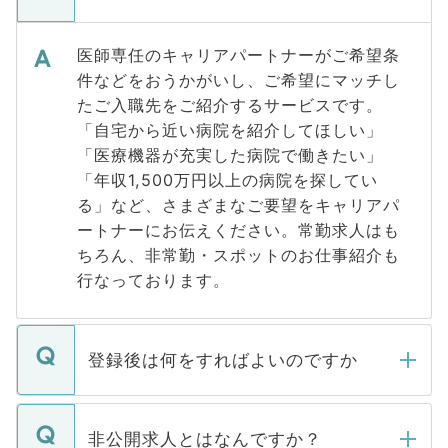
医師専任のキャリアパートナーがご希望条
件などをおうかがいし、ご希望にマッチし
たご入職先をご紹介するサービスです。
「自宅から近い病院を紹介してほしい」
「医療機器が充実した病院で働きたい」
「年収1,500万円以上の病院を探してい
る」など、さまざまなご要望をキャリアパ
ートナーにお伝えください。常勤求人はも
ちろん、非常勤・スポットのお仕事紹介も
行なっております。
登録後は何をすればよいのですか
ご登録いただきましたら、弊社担当者がご
登録内容を確認し、その後メールもしくは
非公開求人とはなんですか？