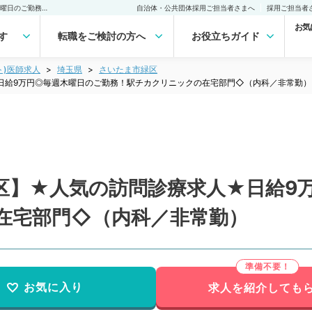
【埼玉県／さいたま市緑区】★人気の訪問診療求人★日給9万円◎毎週木曜日のご勤務！駅チカクリニックの在宅部門◇（内科／非常勤）非常勤(アルバイト)の求人｜医師の求人・転職・アルバイトは【マイナビDOCTOR】
自治体・公共団体採用ご担当者さまへ
採用ご担当者
お気
す
転職をご検討の方へ
お役立ちガイド
ト)医師求人
埼玉県
さいたま市緑区
日給9万円◎毎週木曜日のご勤務！駅チカクリニックの在宅部門◇（内科／非常勤）
区】★人気の訪問診療求人★日給9
在宅部門◇（内科／非常勤）
お気に入り
求人を紹介しても