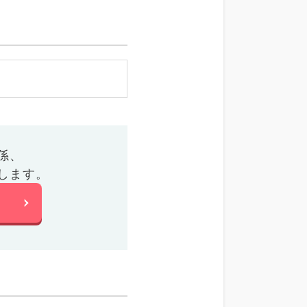
係、
します。