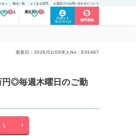
さまへ
拠点一覧
よくある質問
お電話でのお問い合わせについて
に入り求人
0
最近見た求人
1
スポット
無料登録
マイページ
更新日 : 2026/02/09
求人No : 635467
万円◎毎週木曜日のご勤
らう