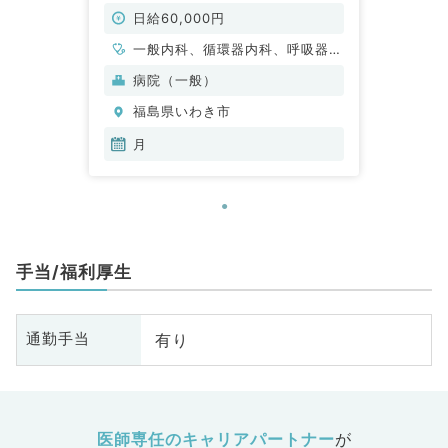
系／当直）
日給60,000円
一般内科、循環器内科、呼吸器内
科、消化器内科、内分泌・代謝内
病院（一般）
科、腎臓内科
福島県いわき市
月
手当/福利厚生
有り
通勤手当
医師専任のキャリアパートナー
が