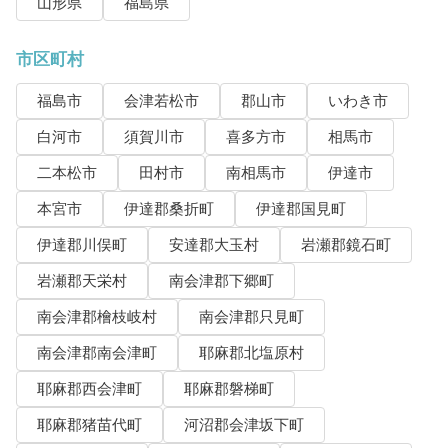
山形県
福島県
市区町村
福島市
会津若松市
郡山市
いわき市
白河市
須賀川市
喜多方市
相馬市
二本松市
田村市
南相馬市
伊達市
本宮市
伊達郡桑折町
伊達郡国見町
伊達郡川俣町
安達郡大玉村
岩瀬郡鏡石町
岩瀬郡天栄村
南会津郡下郷町
南会津郡檜枝岐村
南会津郡只見町
南会津郡南会津町
耶麻郡北塩原村
耶麻郡西会津町
耶麻郡磐梯町
耶麻郡猪苗代町
河沼郡会津坂下町