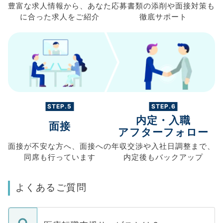
豊富な求人情報から、
あなた
応募書類の
添削や面接対策も
に合った求人を
ご紹介
徹底サポート
STEP.5
STEP.6
内定・入職
面接
アフターフォロー
面接が不安な方へ、
面接への
年収交渉や
入社日調整まで、
同席も
行っています
内定後もバックアップ
よくあるご質問