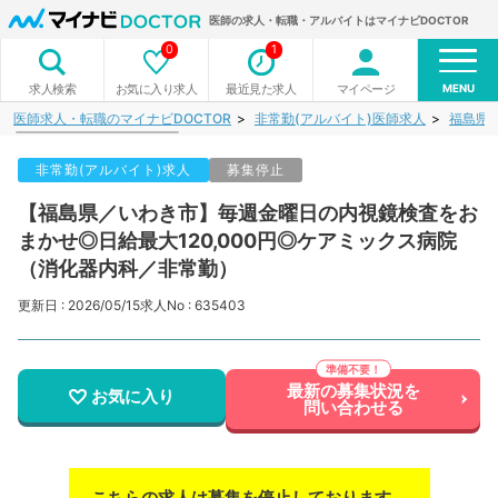
医師の求人・転職・アルバイトはマイナビDOCTOR
0
1
MENU
お気に入り求人
最近見た求人
マイページ
求人検索
医師求人・転職のマイナビDOCTOR
非常勤(アルバイト)医師求人
福島県
非常勤(アルバイト)求人
募集停止
【福島県／いわき市】毎週金曜日の内視鏡検査をお
まかせ◎日給最大120,000円◎ケアミックス病院
（消化器内科／非常勤）
更新日 : 2026/05/15
求人No : 635403
最新の募集状況を
お気に入り
問い合わせる
こちらの求人は募集を停止しております。