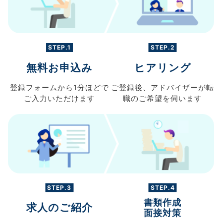
STEP.1
STEP.2
無料お申込み
ヒアリング
登録フォームから
1分ほどで
ご登録後、
アドバイザーが転
ご入力
いただけます
職の
ご希望を伺います
STEP.3
STEP.4
書類作成
求人のご紹介
面接対策