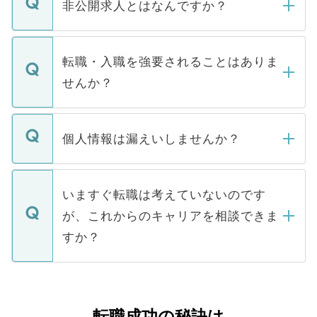
登録内容を確認し、その後メールもしくは
非公開求人とはなんですか？
お電話にて次のステップのご案内をいたし
ます。通常、5営業日以内にはご連絡をせて
マイナビDOCTORで取り扱っている求人の
いただきますので、しばらくお待ちくださ
うち約3割は、Webサイトからご覧いただ
転職・入職を強要されることはありま
い。
けない「非公開求人」です。非公開求人は
せんか？
下記の理由によって、一般には公開してい
ません。
転職・入職を強要することは一切ありませ
ん。また、仮に応募先から内定をいただい
個人情報は漏えいしませんか？
■応募殺到を避けるため 人気のある医療機
たとしても、ご本人が納得しない限り、内
関を公にしてしまうと、応募が殺到する場
定を承諾する必要はありません。内定先へ
個人情報が漏えいすることはありませんの
合があります。 選考を効率よく行うため
の辞退の連絡はキャリアパートナーが行い
で、ご安心ください。当サイトからの登録
いますぐ転職は考えていないのです
に、医療機関が求める条件に合った人材の
ますので、ご安心ください。
などで収集したご登録者様の個人情報は、
が、これからのキャリアを相談できま
みを人材紹介会社に依頼するケースが増え
ご本人のキャリアアップおよび転職活動の
ています。
すか？
支援を目的に使用いたします。お預かりし
ているすべての個人データはご本人の許可
お気軽にご相談ください。先生専任のキャ
なく、医療機関側に開示したり、第三者に
リアパートナーが将来のご希望などをおう
提供することは一切ありません。また弊社
かがいして、現在の医療機関の状況や紹介
転職成功の秘訣は
は、個人情報の取り扱いについての厳密な