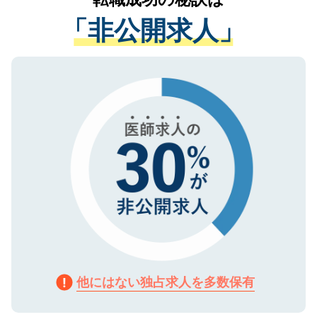
経験をまじえながら、適切なアドバイスを
管理基準を満たした事業者のみに付与され
「非公開求人」
させていただきます。すぐにご転職をされ
る、プライバシーマークを取得済みです。
ない方には、長期的なサポートが可能です
ご登録いただいた個人情報は、SSL（デー
ので、まずはご登録ください。
タ暗号化）によって保護されていますの
で、機密保持に関してもご安心ください。
他にはない独占求人を多数保有