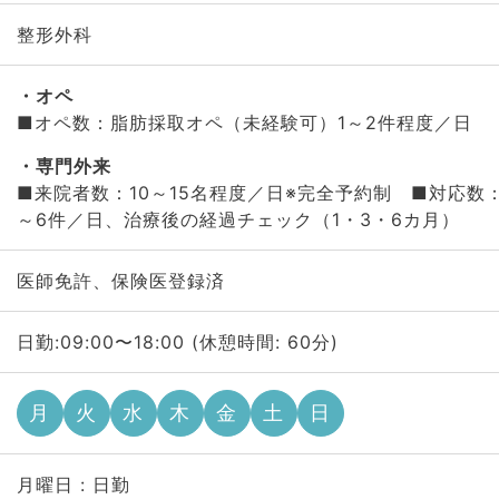
整形外科
オペ
■オペ数：脂肪採取オペ（未経験可）1～2件程度／日
専門外来
■来院者数：10～15名程度／日※完全予約制 ■対応数
～6件／日、治療後の経過チェック（1・3・6カ月）
医師免許、保険医登録済
日勤:09:00〜18:00 (休憩時間: 60分)
月
火
水
木
金
土
日
月曜日 : 日勤