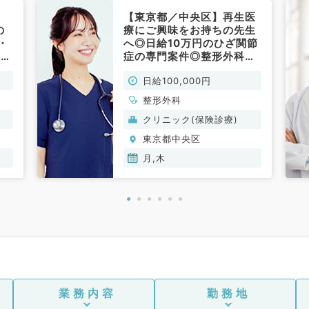
【東京都／中央区】再生医
の
療にご興味をお持ちの先生
・
へ◎日給10万円のひざ関節
の勤
症の専門案件◎整形外科専
便
門医の先生であれば未経験
日給100,000円
外
にてご相談可◎毎週月・木
曜日／都心の駅チカクリニ
整形外科
ック（整形外科／非常勤）
クリニック(保険診療)
東京都中央区
月,木
業務内容
勤務地