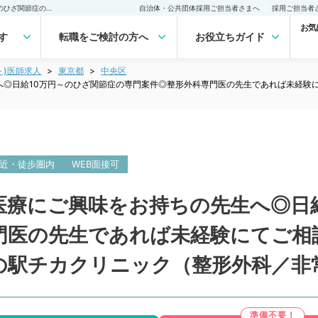
【東京都／中央区】再生医療にご興味をお持ちの先生へ◎日給10万円～のひざ関節症の専門案件◎整形外科専門医の先生であれば未経験にてご相談可能◎月～日曜のうち1曜日～勤務可能！／都心の駅チカクリニック（整形外科／非常勤）非常勤(アルバイト)の求人｜医師の求人・転職・アルバイトは【マイナビDOCTOR】
自治体・公共団体採用ご担当者さまへ
採用ご担当者
お気
す
転職をご検討の方へ
お役立ちガイド
ト)医師求人
東京都
中央区
へ◎日給10万円～のひざ関節症の専門案件◎整形外科専門医の先生であれば未経験
近・徒歩圏内
WEB面接可
医療にご興味をお持ちの先生へ◎日
門医の先生であれば未経験にてご相
の駅チカクリニック（整形外科／非