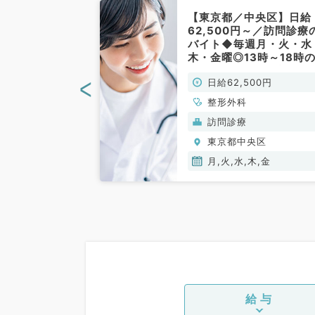
中央区】★希少
【東京都／中央区】日給
い未病治療専門
62,500円～／訪問診療
でのご勤務◎曜
バイト◆毎週月・火・水
給1万円～（内
木・金曜◎13時～18時
勤）
務◆人気エリアで通勤至
<
00円
日給62,500円
なクリニックです（整形
科／非常勤）
、精神科、神経
整形外科
ルギー科、リウマ
ク(美容・自由診
訪問診療
児科、整形外科、
央区
東京都中央区
、美容外科、脳神
呼吸器外科、心臓
木,金
月,火,水,木,金
、小児外科、皮膚
器科、産婦人科、
人科、眼科、耳鼻
気管食道科、放射
ハビリテーション
科、ペインクリニ
工透析科、緩和ケ
般内科、循環器内
器内科、消化器内
給与
泌・代謝内科、腎
老年内科、血液内