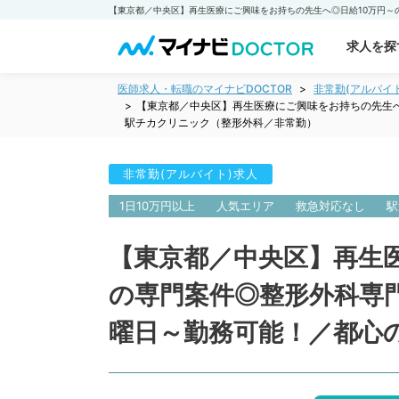
求人を探
医師求人・転職のマイナビDOCTOR
非常勤(アルバイ
【東京都／中央区】再生医療にご興味をお持ちの先生
駅チカクリニック（整形外科／非常勤）
非常勤(アルバイト)求人
1日10万円以上
人気エリア
救急対応なし
駅
【東京都／中央区】再生
の専門案件◎整形外科専
曜日～勤務可能！／都心