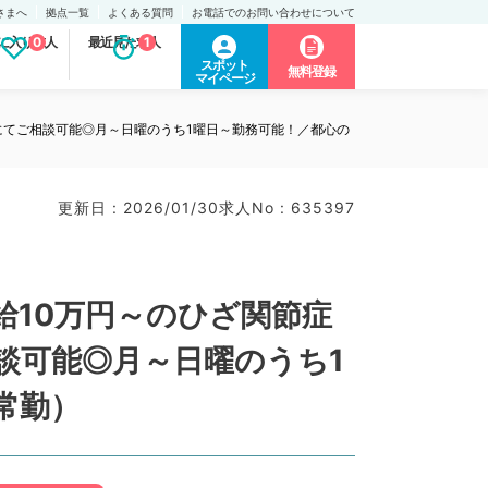
さまへ
拠点一覧
よくある質問
お電話でのお問い合わせについて
に入り求人
0
最近見た求人
1
スポット
無料登録
マイページ
にてご相談可能◎月～日曜のうち1曜日～勤務可能！／都心の
更新日 : 2026/01/30
求人No : 635397
給10万円～のひざ関節症
談可能◎月～日曜のうち1
常勤）