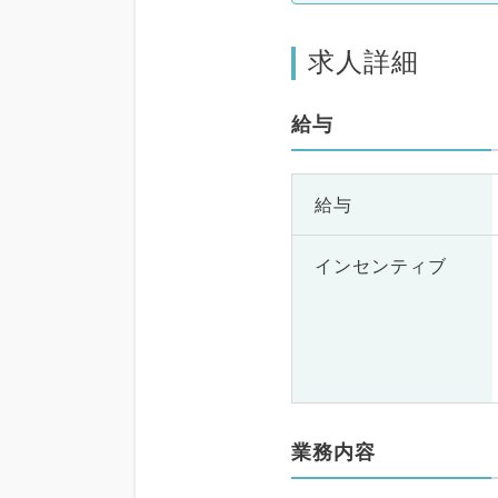
系全般、一般外
器外科、乳腺外
求人詳細
診療科、美容皮膚
・人間ドック、救
ＣＵ、病理科、基
給与
、膠原病科、スポ
外科、大腸・肛門
の他、産業医、科
給与
インセンティブ
業務内容