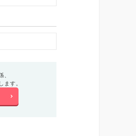
係、
します。