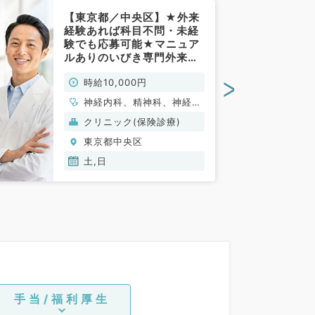
【東京都／中央区】★外来
経験あれば科目不問・未経
験でも応募可能★マニュア
ルありのいびき専門外来案
件！毎週土・日曜日のご勤
>
時給10,000円
務◎時給1万円（科目不問／
非常勤）
神経内科、精神科、神経
科、アレルギー科、リウマ
クリニック(保険診療)
チ科、小児科、整形外科、
東京都中央区
形成外科、美容外科、脳神
経外科、呼吸器外科、心臓
土,日
血管外科、小児外科、皮膚
科、泌尿器科、産婦人科、
産科、婦人科、眼科、耳鼻
咽喉科、気管食道科、放射
線科、リハビリテーション
科、麻酔科、ペインクリニ
ック、人工透析科、緩和ケ
ア科、一般内科、循環器内
科、呼吸器内科、消化器内
手当/福利厚生
科、内分泌・代謝内科、腎
臓内科、老年内科、血液内