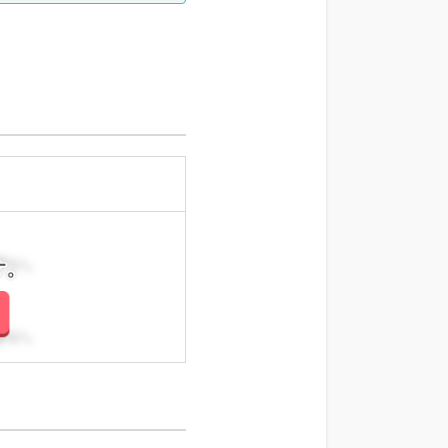
科、外科系全般、一般外
科、消化器外科、乳腺外
科、総合診療科、美容皮膚
科、健診・人間ドック、救
急科・ＩＣＵ、病理科、基
礎医学系、膠原病科、スポ
ーツ整形外科、大腸・肛門
外科、産業医、脊髄・脊椎
外科、科目不問
さい。
さい。