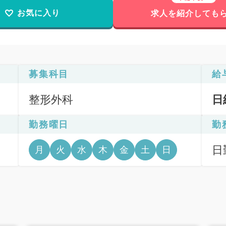
お気に入り
求人を紹介しても
募集科目
給
整形外科
日
勤務曜日
勤
日
月
火
水
木
金
土
日
6