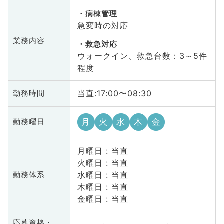
病棟管理
急変時の対応
業務内容
救急対応
ウォークイン、救急台数：3～5件
程度
当直:17:00〜08:30
勤務時間
月
火
水
木
金
勤務曜日
月曜日 : 当直
火曜日 : 当直
水曜日 : 当直
勤務体系
木曜日 : 当直
金曜日 : 当直
応募資格・