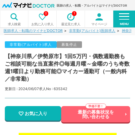
医師の求人・転職・アルバイトはマイナビDOCTOR
0
1
MENU
お気に入り求人
最近見た求人
マイページ
求人検索
医師求人・転職のマイナビDOCTOR
非常勤(アルバイト)医師求人
神奈川
非常勤(アルバイト)求人
募集停止
【神奈川県／伊勢原市】1回5万円・偶数週勤務も
ご相談可能な当直案件◎毎週月曜～金曜のうち奇数
週1曜日より勤務可能◎マイカー通勤可（一般内科
／非常勤）
更新日 : 2024/06/07
求人No : 635342
最新の募集状況を
お気に入り
問い合わせる