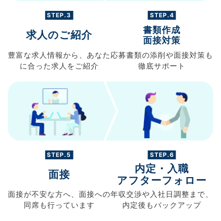
STEP.3
STEP.4
書類作成
求人のご紹介
面接対策
豊富な求人情報から、
あなた
応募書類の
添削や面接対策も
に合った求人を
ご紹介
徹底サポート
STEP.5
STEP.6
内定・入職
面接
アフターフォロー
面接が不安な方へ、
面接への
年収交渉や
入社日調整まで、
同席も
行っています
内定後もバックアップ