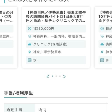
曜日の月
【神奈川県／伊勢原市】毎週水曜午
【神奈
イト◎希
後の訪問診療バイト◎1回最大6万
10万
万円（一般
円と高給・駅チカクリニックでの募
＆ドラ
集です（内科系／非常勤）
の募集
（内科
1回50,000円
日給
環器内
神経内科、一般内科、循環器内
神
内科、内
科、呼吸器内科、消化器内科、内
科
クリニック(保険診療)
訪
科、血液
分泌・代謝内科、腎臓内科、老年
環
神奈川県伊勢原市
神
内科、血液内科、膠原病科
代
血
水
月
科
<
>
手当/福利厚生
有り
通勤手当