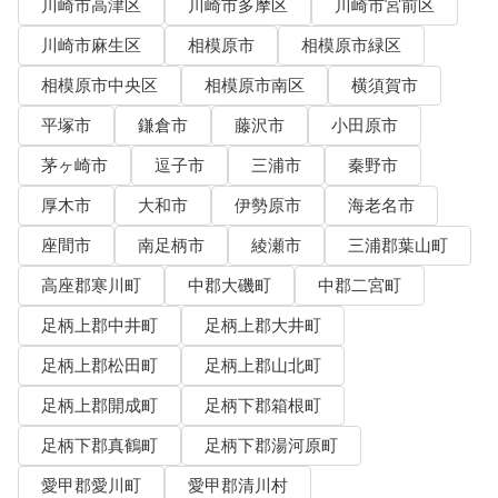
川崎市高津区
川崎市多摩区
川崎市宮前区
川崎市麻生区
相模原市
相模原市緑区
相模原市中央区
相模原市南区
横須賀市
平塚市
鎌倉市
藤沢市
小田原市
茅ヶ崎市
逗子市
三浦市
秦野市
厚木市
大和市
伊勢原市
海老名市
座間市
南足柄市
綾瀬市
三浦郡葉山町
高座郡寒川町
中郡大磯町
中郡二宮町
足柄上郡中井町
足柄上郡大井町
足柄上郡松田町
足柄上郡山北町
足柄上郡開成町
足柄下郡箱根町
足柄下郡真鶴町
足柄下郡湯河原町
愛甲郡愛川町
愛甲郡清川村