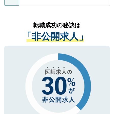
ているすべての個人データはご本人の許可
お気軽にご相談ください。先生専任のキャ
なく、医療機関側に開示したり、第三者に
リアパートナーが将来のご希望などをおう
提供することは一切ありません。また弊社
かがいして、現在の医療機関の状況や紹介
転職成功の秘訣は
は、個人情報の取り扱いについての厳密な
経験をまじえながら、適切なアドバイスを
管理基準を満たした事業者のみに付与され
「非公開求人」
させていただきます。すぐにご転職をされ
る、プライバシーマークを取得済みです。
ない方には、長期的なサポートが可能です
ご登録いただいた個人情報は、SSL（デー
ので、まずはご登録ください。
タ暗号化）によって保護されていますの
で、機密保持に関してもご安心ください。