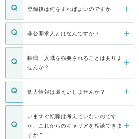
登録後は何をすればよいのですか
ご登録いただきましたら、弊社担当者がご
登録内容を確認し、その後メールもしくは
非公開求人とはなんですか？
お電話にて次のステップのご案内をいたし
ます。通常、5営業日以内にはご連絡をせて
マイナビDOCTORで取り扱っている求人の
いただきますので、しばらくお待ちくださ
うち約3割は、Webサイトからご覧いただ
転職・入職を強要されることはありま
い。
けない「非公開求人」です。非公開求人は
せんか？
下記の理由によって、一般には公開してい
ません。
転職・入職を強要することは一切ありませ
ん。また、仮に応募先から内定をいただい
個人情報は漏えいしませんか？
■応募殺到を避けるため 人気のある医療機
たとしても、ご本人が納得しない限り、内
関を公にしてしまうと、応募が殺到する場
定を承諾する必要はありません。内定先へ
個人情報が漏えいすることはありませんの
合があります。 選考を効率よく行うため
の辞退の連絡はキャリアパートナーが行い
で、ご安心ください。当サイトからの登録
いますぐ転職は考えていないのです
に、医療機関が求める条件に合った人材の
ますので、ご安心ください。
などで収集したご登録者様の個人情報は、
が、これからのキャリアを相談できま
みを人材紹介会社に依頼するケースが増え
ご本人のキャリアアップおよび転職活動の
ています。
すか？
支援を目的に使用いたします。お預かりし