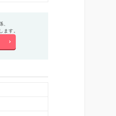
係、
します。