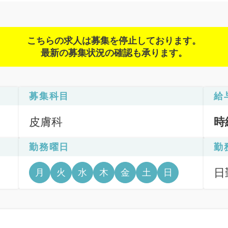
こちらの求人は募集を停止しております。
最新の募集状況の確認も承ります。
募集科目
給
皮膚科
時
勤務曜日
勤
日勤
月
火
水
木
金
土
日
6