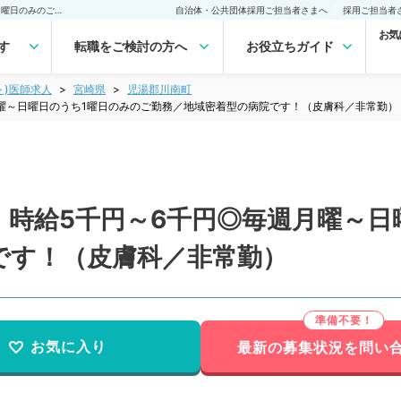
【宮崎県／児湯郡川南町】時給5千円～6千円◎毎週月曜～日曜日のうち1曜日のみのご勤務／地域密着型の病院です！（皮膚科／非常勤）非常勤(アルバイト)の求人｜医師の求人・転職・アルバイトは【マイナビDOCTOR】
自治体・公共団体採用ご担当者さまへ
採用ご担当者
お気
す
転職をご検討の方へ
お役立ちガイド
ト)医師求人
宮崎県
児湯郡川南町
曜～日曜日のうち1曜日のみのご勤務／地域密着型の病院です！（皮膚科／非常勤）
】時給5千円～6千円◎毎週月曜～日
です！（皮膚科／非常勤）
お気に入り
最新の募集状況を問い