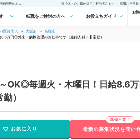
【大阪府／高槻市】週1日～OK◎毎週火・木曜日！日給8.6万円◎外来・病棟管理のお仕事です（産婦人科／非常勤）非常勤(アルバイト)の求人｜医師の求人・転職・アルバイトは【マイナビDOCTOR】
自治体・公共団体採用ご担当者さまへ
採用ご担当者
お気
す
転職をご検討の方へ
お役立ちガイド
ト)医師求人
大阪府
高槻市
給8.6万円◎外来・病棟管理のお仕事です（産婦人科／非常勤）
～OK◎毎週火・木曜日！日給8.6
常勤）
お気に入り
最新の募集状況を問い