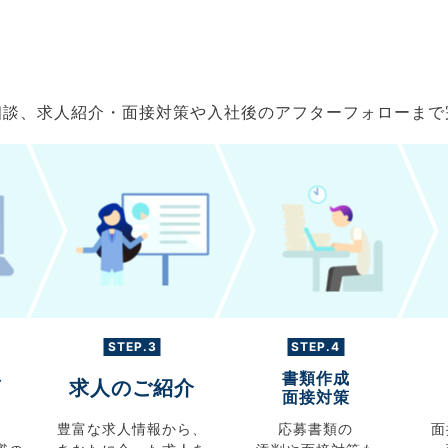
ご相談、求人紹介・面接対策や入社後のアフターフォローま
STEP.3
STEP.4
書類作成
グ
求人のご紹介
面接対策
豊富な求人情報から、
応募書類の
面