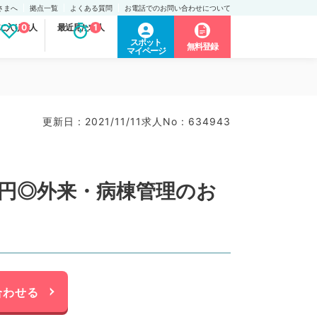
さまへ
拠点一覧
よくある質問
お電話でのお問い合わせについて
に入り求人
0
最近見た求人
1
スポット
無料登録
マイページ
更新日 : 2021/11/11
求人No : 634943
万円◎外来・病棟管理のお
合わせる