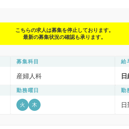
こちらの求人は募集を停止しております。
最新の募集状況の確認も承ります。
募集科目
給
産婦人科
日
勤務曜日
勤
日
火
木
6