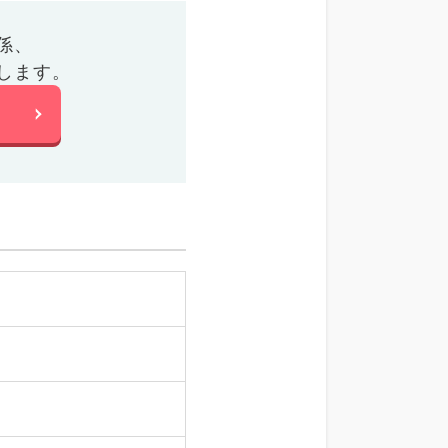
係、
します。